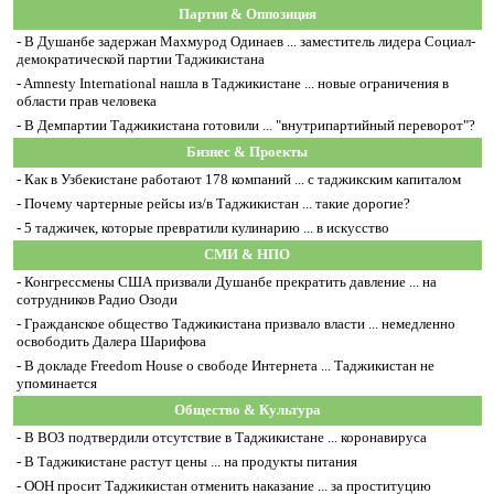
Партии & Оппозиция
-
В Душанбе задержан Махмурод Одинаев ... заместитель лидера Социал-
демократической партии Таджикистана
-
Amnesty International нашла в Таджикистане ... новые ограничения в
области прав человека
-
В Демпартии Таджикистана готовили ... "внутрипартийный переворот"?
Бизнес & Проекты
-
Как в Узбекистане работают 178 компаний ... с таджикским капиталом
-
Почему чартерные рейсы из/в Таджикистан ... такие дорогие?
-
5 таджичек, которые превратили кулинарию ... в искусство
СМИ & НПО
-
Конгрессмены США призвали Душанбе прекратить давление ... на
сотрудников Радио Озоди
-
Гражданское общество Таджикистана призвало власти ... немедленно
освободить Далера Шарифова
-
В докладе Freedom House о свободе Интернета ... Таджикистан не
упоминается
Общество & Культура
-
В ВОЗ подтвердили отсутствие в Таджикистане ... коронавируса
-
В Таджикистане растут цены ... на продукты питания
-
ООН просит Таджикистан отменить наказание ... за проституцию