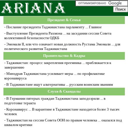
Президент & Семья
-
Послание президента Таджикистана парламенту ... Главное
-
Выступление Президента Рахмона ... на заседании сессии Совета
коллективной безопасности ОДКБ
-
Эмомали II, или что означает новая должность Рустама Эмомали ... для
политического развития Таджикистана
Правительство & Кадры
-
Таджикистан: процесс закрепления преемника ... приближается к
завершению
-
Минздрав Таджикистана усиливает меры ... по профилактике
коронавируса
-
В Таджикистане ищут альтернативы ... русским воинским званиям
Слухи & Скандалы
-
В Германии пятерых граждан Таджикистана заподозрили ... в
подготовке теракта
-
Коронавирус ... В карантине в Таджикистане находится более 3 тысяч
человек
-
Таджикистан на сессии Совета ООН по правам человека ... оказался под
шквалом критики