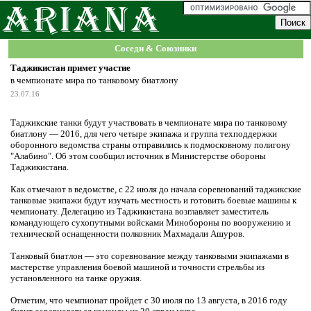
Соседи & Союзники
Таджикистан примет участие
в чемпионате мира по танковому биатлону
23.07.16
Таджикские танки будут участвовать в чемпионате мира по танковому
биатлону — 2016, для чего четыре экипажа и группа техподдержки
оборонного ведомства страны отправились к подмосковному полигону
"Алабино". Об этом сообщил источник в Министерстве обороны
Таджикистана.
Как отмечают в ведомстве, с 22 июля до начала соревнований таджикские
танковые экипажи будут изучать местность и готовить боевые машины к
чемпионату. Делегацию из Таджикистана возглавляет заместитель
командующего сухопутными войсками Минобороны по вооружению и
технической оснащенности полковник Махмадали Ашуров.
Танковый биатлон — это соревнование между танковыми экипажами в
мастерстве управления боевой машиной и точности стрельбы из
установленного на танке оружия.
Отметим, что чемпионат пройдет с 30 июля по 13 августа, в 2016 году