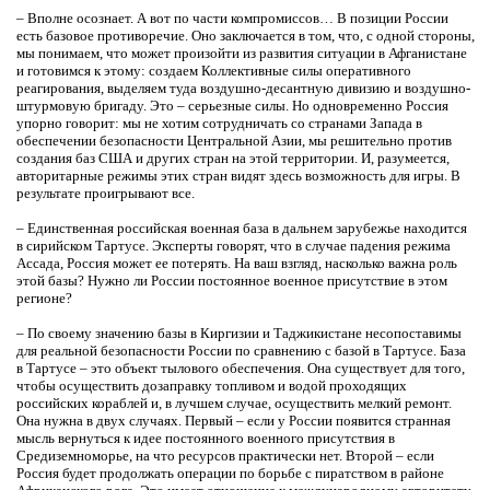
– Вполне осознает. А вот по части компромиссов… В позиции России
есть базовое противоречие. Оно заключается в том, что, с одной стороны,
мы понимаем, что может произойти из развития ситуации в Афганистане
и готовимся к этому: создаем Коллективные силы оперативного
реагирования, выделяем туда воздушно-десантную дивизию и воздушно-
штурмовую бригаду. Это – серьезные силы. Но одновременно Россия
упорно говорит: мы не хотим сотрудничать со странами Запада в
обеспечении безопасности Центральной Азии, мы решительно против
создания баз США и других стран на этой территории. И, разумеется,
авторитарные режимы этих стран видят здесь возможность для игры. В
результате проигрывают все.
– Единственная российская военная база в дальнем зарубежье находится
в сирийском Тартусе. Эксперты говорят, что в случае падения режима
Ассада, Россия может ее потерять. На ваш взгляд, насколько важна роль
этой базы? Нужно ли России постоянное военное присутствие в этом
регионе?
– По своему значению базы в Киргизии и Таджикистане несопоставимы
для реальной безопасности России по сравнению с базой в Тартусе. База
в Тартусе – это объект тылового обеспечения. Она существует для того,
чтобы осуществить дозаправку топливом и водой проходящих
российских кораблей и, в лучшем случае, осуществить мелкий ремонт.
Она нужна в двух случаях. Первый – если у России появится странная
мысль вернуться к идее постоянного военного присутствия в
Средиземноморье, на что ресурсов практически нет. Второй – если
Россия будет продолжать операции по борьбе с пиратством в районе