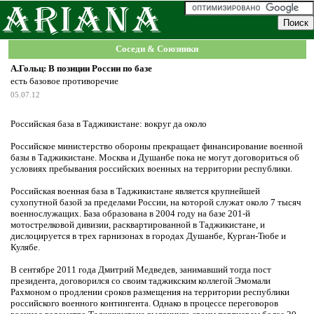
Соседи & Союзники
А.Гольц: В позиции России по базе
есть базовое противоречие
05.07.12
Российская база в Таджикистане: вокруг да около
Российское министерство обороны прекращает финансирование военной
базы в Таджикистане. Москва и Душанбе пока не могут договориться об
условиях пребывания российских военных на территории республики.
Российская военная база в Таджикистане является крупнейшей
сухопутной базой за пределами России, на которой служат около 7 тысяч
военнослужащих. База образована в 2004 году на базе 201-й
мотострелковой дивизии, расквартированной в Таджикистане, и
дислоцируется в трех гарнизонах в городах Душанбе, Курган-Тюбе и
Кулябе.
В сентябре 2011 года Дмитрий Медведев, занимавший тогда пост
президента, договорился со своим таджикским коллегой Эмомали
Рахмоном о продлении сроков размещения на территории республики
российского военного контингента. Однако в процессе переговоров