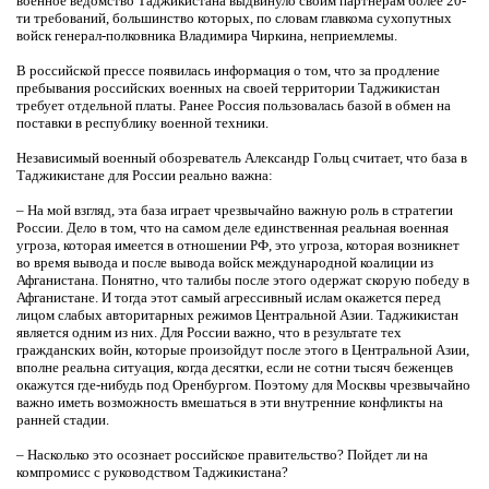
военное ведомство Таджикистана выдвинуло своим партнерам более 20-
ти требований, большинство которых, по словам главкома сухопутных
войск генерал-полковника Владимира Чиркина, неприемлемы.
В российской прессе появилась информация о том, что за продление
пребывания российских военных на своей территории Таджикистан
требует отдельной платы. Ранее Россия пользовалась базой в обмен на
поставки в республику военной техники.
Независимый военный обозреватель Александр Гольц считает, что база в
Таджикистане для России реально важна:
– На мой взгляд, эта база играет чрезвычайно важную роль в стратегии
России. Дело в том, что на самом деле единственная реальная военная
угроза, которая имеется в отношении РФ, это угроза, которая возникнет
во время вывода и после вывода войск международной коалиции из
Афганистана. Понятно, что талибы после этого одержат скорую победу в
Афганистане. И тогда этот самый агрессивный ислам окажется перед
лицом слабых авторитарных режимов Центральной Азии. Таджикистан
является одним из них. Для России важно, что в результате тех
гражданских войн, которые произойдут после этого в Центральной Азии,
вполне реальна ситуация, когда десятки, если не сотни тысяч беженцев
окажутся где-нибудь под Оренбургом. Поэтому для Москвы чрезвычайно
важно иметь возможность вмешаться в эти внутренние конфликты на
ранней стадии.
– Насколько это осознает российское правительство? Пойдет ли на
компромисс с руководством Таджикистана?