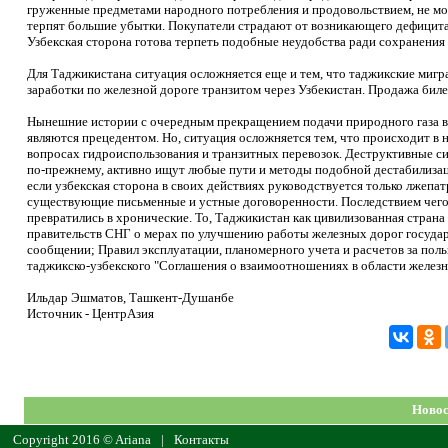
груженные предметами народного потребления и продовольствием, не мог
терпят большие убытки. Покупатели страдают от возникающего дефицита
Узбекская сторона готова терпеть подобные неудобства ради сохранения 
Для Таджикистана ситуация осложняется еще и тем, что таджикские мигра
заработки по железной дороге транзитом через Узбекистан. Продажа биле
Нынешние истории с очередным прекращением подачи природного газа в
являются прецедентом. Но, ситуация осложняется тем, что происходит в
вопросах гидроиспользования и транзитных перевозок. Деструктивные си
по-прежнему, активно ищут любые пути и методы подобной дестабилизаци
если узбекская сторона в своих действиях руководствуется только лжеп
существующие письменные и устные договоренности. Последствием чего, 
превратились в хронические. То, Таджикистан как цивилизованная стран
правительств СНГ о мерах по улучшению работы железных дорог государ
сообщении; Правил эксплуатации, планомерного учета и расчетов за пол
таджикско-узбекского "Соглашения о взаимоотношениях в области желез
Ильдар Эшматов, Ташкент-Душанбе
Источник - ЦентрАзия
Новос
Copyright 2016 © Ariana
|
Контакты