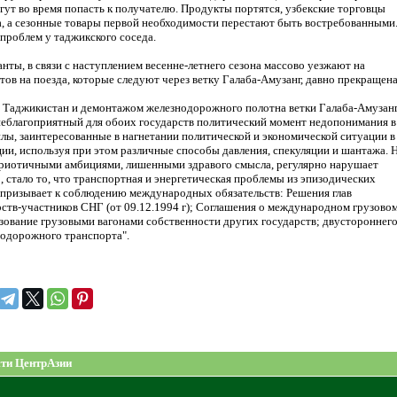
ут во время попасть к получателю. Продукты портятся, узбекские торговцы
, а сезонные товары первой необходимости перестают быть востребованными
проблем у таджикского соседа.
нты, в связи с наступлением весенне-летнего сезона массово уезжают на
тов на поезда, которые следуют через ветку Галаба-Амузанг, давно прекращена
 Таджикистан и демонтажом железнодорожного полотна ветки Галаба-Амузанг
 неблагоприятный для обоих государств политический момент недопонимания в
лы, заинтересованные в нагнетании политической и экономической ситуации в 
и, используя при этом различные способы давления, спекуляции и шантажа. Н
атриотичными амбициями, лишенными здравого смысла, регулярно нарушает
стало то, что транспортная и энергетическая проблемы из эпизодических
а призывает к соблюдению международных обязательств: Решения глав
ств-участников СНГ (от 09.12.1994 г); Соглашения о международном грузово
ьзование грузовыми вагонами собственности других государств; двустороннег
нодорожного транспорта".
ти ЦентрАзии