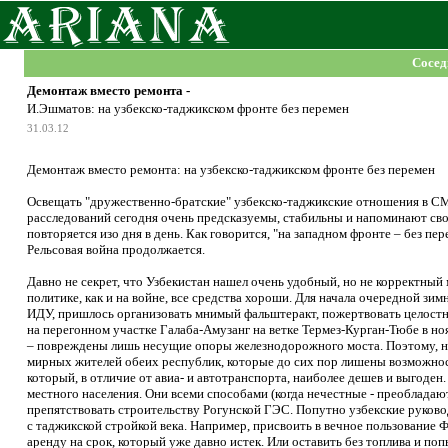
Сосед
Демонтаж вместо ремонта -
И.Эшматов: на узбекско-таджикском фронте без перемен
31.03.12
Демонтаж вместо ремонта: на узбекско-таджикском фронте без перемен
Освещать "дружественно-братские" узбекско-таджикские отношения в СМ
расследований сегодня очень предсказуемы, стабильны и напоминают св
повторяется изо дня в день. Как говорится, "на западном фронте – без пе
Рельсовая война продолжается.
Давно не секрет, что Узбекистан нашел очень удобный, но не корректный
политике, как и на войне, все средства хороши. Для начала очередной з
ИДУ, пришлось организовать мнимый фальштеракт, пожертвовать целостн
на перегонном участке Галаба-Амузанг на ветке Термез-Курган-Тюбе в н
– повреждены лишь несущие опоры железнодорожного моста. Поэтому, на 
мирных жителей обеих республик, которые до сих пор лишены возможнос
который, в отличие от авиа- и автотранспорта, наиболее дешев и выгоден
местного населения. Они всеми способами (когда нечестные - преобладают
препятствовать строительству Рогунской ГЭС. Попутно узбекские руково
с таджикской стройкой века. Например, присвоить в вечное пользование 
аренду на срок, который уже давно истек. Или оставить без топлива и 