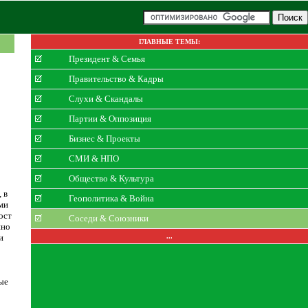
ГЛАВНЫЕ ТЕМЫ:
Президент & Семья
Правительство & Кадры
Слухи & Скандалы
Партии & Оппозиция
Бизнес & Проекты
СМИ & НПО
Общество & Культура
 в
Геополитика & Война
ми
ост
Соседи & Союзники
нно
и
...
ые