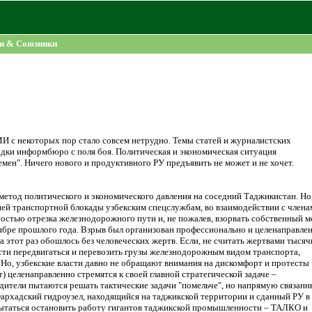
и & Союзники
И с некоторых пор стало совсем нетрудно. Темы статей и журналистских
одки информбюро с поля боя. Политическая и экономическая ситуация
ремен". Ничего нового и продуктивного РУ предъявить не может и не хочет.
 метод политического и экономического давления на соседний Таджикистан. Но,
имней транспортной блокады узбекским спецслужбам, во взаимодействии с члена
остью отрезка железнодорожного пути и, не пожалев, взорвать собственный м
оябре прошлого года. Взрыв был организован профессионально и целенаправле
этот раз обошлось без человеческих жертв. Если, не считать жертвами тысяч
ти передвигаться и перевозить грузы железнодорожным видом транспорта,
. Но, узбекские власти давно не обращают внимания на дискомфорт и протесты
) целенаправленно стремятся к своей главной стратегической задаче –
дители пытаются решать тактические задачи "помельче", но напрямую связанн
Фархадский гидроузел, находящийся на таджикской территории и сданный РУ в
попытаться остановить работу гигантов таджикской промышленности – ТАЛКО и