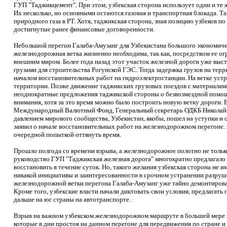
ГУП "Таджикцемент". При этом, узбекская сторона использует одни и те
Их несколько, но основными остаются газовая и транспортная блокада. Так
природного газа в РТ. Хотя, таджикская сторона, зная позицию узбеков п
достигнутые ранее финансовые договоренности.
Небольшой перегон Галаба-Амузанг для Узбекистана большого экономическ
железнодорожная ветка жизненно необходима, так как, посредством ее о
внешним миром. Более года назад этот участок железной дороги уже выст
грузами для строительства Рогунской ГЭС. Тогда задержка грузов на тер
началом восстановительных работ на гидроэлектростанции. На ветке устр
территории. Позже движение таджикских грузовых поездов с материалами 
неоднократные предложения таджикской стороны о безвозмездной помощи
внимания, хотя за это время можно было построить новую ветку дороги
Международный Валютный Фонд, Генеральный секретарь ОДКБ Николай 
давлением мирового сообщества, Узбекистан, якобы, пошел на уступки и
заявил о начале восстановительных работ на железнодорожном перегоне. 
очередной попыткой оттянуть время.
Прошло полгода со времени взрыва, а железнодорожное полотно не тольк
руководство ГУП "Таджикская железная дорога" многократно предлагал
восстановить в течение суток. Но, такого желания узбекская сторона не
никакой инициативы и заинтересованности в срочном устранении разруше
железнодорожной ветки перегона Галаба-Амузанг уже тайно демонтировал
Кроме того, узбекские власти начали диктовать свои условия, предлагат
дальше на юг страны на автотранспорте.
Взрыв на важном узбекском железнодорожном маршруте в большей мере 
которые в дни простоя на данном перегоне для передвижения по стране 