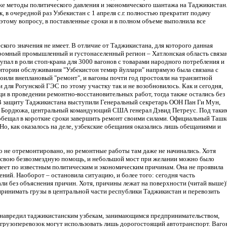
 же методы политического давления и экономического шантажа на Таджикистан
, в очередной раз Узбекистан с 1 апреля с.г. полностью прекратит подачу
о этому вопросу, в поставленные сроки и в полном объеме выполнила все
ого значения не имеет. В отличие от Таджикистана, для которого данная
громный промышленный и густонаселенный регион – Хатлонская область связан
упал в роли стоп-крана для 3000 вагонов с товарами народного потребления и
ритории обслуживания "Узбекистон темир йуллари" напрямую была связана с
оили внеплановый "ремонт", и вагоны почти год простояли на транзитной
для Рогунской ГЭС по этому участку так и не возобновилось. Как и сегодня,
 в проведении ремонтно-восстановительных работ, тогда также остались без
. В защиту Таджикистана выступили Генеральный секретарь ООН Пан Ги Мун,
Бордюжа, центральный командующий США генерал Дэвид Петреус. Под таки
 обещал в короткие сроки завершить ремонт своими силами. Официальный Ташк
Но, как оказалось на деле, узбекские обещания оказались лишь обещаниями и
о не отремонтировано, но ремонтные работы там даже не начинались. Хотя
о свою безвозмездную помощь, и небольшой мост при желании можно было
 имеет по известным политическим и экономическим причинам. Она не проявила
ний. Наоборот – остановила ситуацию, и более того: сегодня часть
и без объяснения причин. Хотя, причины лежат на поверхности (читай выше)
ь принимать грузы в центральной части республики Таджикистан и перевозить
навредил таджикистанским узбекам, занимающимся предпринимательством,
и грузоперевозок могут использовать лишь дорогостоящий автотранспорт. Ваго