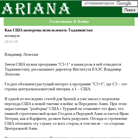
Геополитика & Война
Как США намерены использовать Таджикистан
втемную
29.01.18
Владимир Лепехин
Зачем США нужна программа "С5+1" и какая роль в ней отводится
Таджикистану, рассказывает директор Института ЕАЭС Владимир
Лепехин
Госдеп обозначил растущий интерес к программе "С5+1", где С5 – это
страны центральноазиатской пятерки, а 1 – США.
В одной из последних статей для Sputnik я уже писал о подоплеке
перехода США к новой тактике в войне за Переднюю Азию. При этом
нарастающие "разборки" США с Турцией не отменяют тот факт, что
главной стратегической целью Госдепа в Передней Азии остается Иран.
Тегеран, как и Карфаген, должен быть разрушен. Отсюда и стремление
США обложить эту страну со всех сторон, в том числе – со стороны
Центральной Азии.