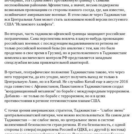
Во-первых, эта страна имеет протяженную границу с самыми
неспокойными районами Афганистана, а значит, весьма подвержена
возможным провокациям со стороны южного соседа, где, как известно,
хозяйничают американские военные. В этом смысле через Таджикистан
вся Центральная Азия может стать заложником новой версии пестуемого
США "Исламского халифата".
Во-вторых, часть таджикско-афганской границы защищают российские
пограничники. Сама перспектива вовлечь в какую-нибудь провокацию
российских военных с последующим выдавливанием из региона не
только российской военной базы (по аналогии с тем, как это было
проделано в свое время в Грузии), но и расположенного в Таджикистане
комплекса космического контроля РФ представляется западным
спецслужбам весьма привлекательной авантюрой.
В-третьих, географическое положение Таджикистана таково, что через
него террористы, да кто угодно, могут получить выход не только в
Центральную Азию, но и в Китай. Не случайно Китай еще в августе 2016
года совместно с Афганистаном, Пакистаном и Таджикистаном создал
"координационный механизм" по борьбе с международным терроризмом.
Добавлю – не только по борьбе с терроризмом, но и в целях
противостояния в регионе гегемонистским планам США.
С точки зрения американских стратегов, Таджикистан – "слабое звено"
центральноазиатской пятерки, чем можно воспользоваться. На самом деле
Таджикистан — не слабое звено, но центральное звено в системе
коллективной безопасности стран региона. И эта безопасность, с одной
стороны (с севера) подкреплена Россией и ОДКБ, а с другой (с востока)