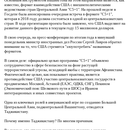
Основным инструментом Вашингтона на этом направлении является, как
известно, формат взаимодействия США с внешнеполитическими
ведомствами стран Центральной Азии "С5+1". На прошлой неделе в
Госдепе была анонсирована очередная встреча в формате "С5+1",
которая в 2018 году должна состояться в одной из центральноазиатских
стран. В ходе презентации проекта было заявлено, что США выделяют на
развитие данного формата в текущем году 15 миллионов долларов.
В свою очередь, на пресс-конференции по итогам года в минувший
понедельник министр иностранных дел России Сергей Лавров обратил
внимание на то, что США стремятся "злоупотребить" названным
форматом.
В самом деле: официально целью программы "С5+1" объявлено
сотрудничество в сфере безопасности на фоне растущей
террористической угрозы, исходящей якобы с территории Афганистана.
Фактической же целью, как показывает практика, является
противодействие США участию центральноазиатских государств в
продвигаемых Москвой, Астаной (ЕАЭС, ОДКБ, СНГ), Пекином
(Экономический пояс Шелкового пути и ШОС) и Ираном
интеграционных и иных совместных проектов.
Одна из ключевых ролей в американской игре по созданию Большой
Центральной Азии, подконтрольной Вашингтону, отводится
Таджикистану.
Почему именно Таджикистану? По многим причинам.