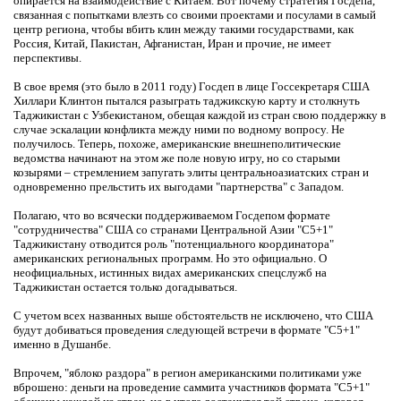
опирается на взаимодействие с Китаем. Вот почему стратегия Госдепа,
связанная с попытками влезть со своими проектами и посулами в самый
центр региона, чтобы вбить клин между такими государствами, как
Россия, Китай, Пакистан, Афганистан, Иран и прочие, не имеет
перспективы.
В свое время (это было в 2011 году) Госдеп в лице Госсекретаря США
Хиллари Клинтон пытался разыграть таджикскую карту и столкнуть
Таджикистан с Узбекистаном, обещая каждой из стран свою поддержку в
случае эскалации конфликта между ними по водному вопросу. Не
получилось. Теперь, похоже, американские внешнеполитические
ведомства начинают на этом же поле новую игру, но со старыми
козырями – стремлением запугать элиты центральноазиатских стран и
одновременно прельстить их выгодами "партнерства" с Западом.
Полагаю, что во всячески поддерживаемом Госдепом формате
"сотрудничества" США со странами Центральной Азии "С5+1"
Таджикистану отводится роль "потенциального координатора"
американских региональных программ. Но это официально. О
неофициальных, истинных видах американских спецслужб на
Таджикистан остается только догадываться.
С учетом всех названных выше обстоятельств не исключено, что США
будут добиваться проведения следующей встречи в формате "С5+1"
именно в Душанбе.
Впрочем, "яблоко раздора" в регион американскими политиками уже
вброшено: деньги на проведение саммита участников формата "С5+1"