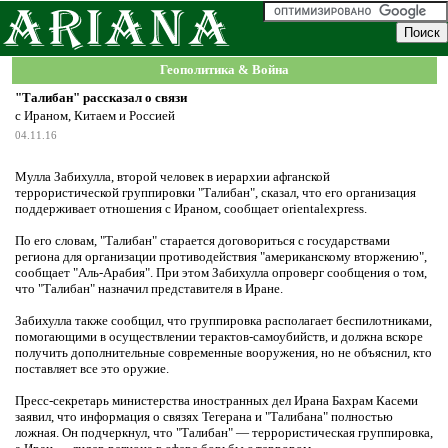
Геополитика & Война
"Талибан" рассказал о связи
с Ираном, Китаем и Россией
04.11.16
Мулла Забихулла, второй человек в иерархии афганской
террористической группировки "Талибан", сказал, что его организация
поддерживает отношения с Ираном, сообщает orientalexpress.
По его словам, "Талибан" старается договориться с государствами
региона для организации противодействия "американскому вторжению",
сообщает "Аль-Арабия". При этом Забихулла опроверг сообщения о том,
что "Талибан" назначил представителя в Иране.
Забихулла также сообщил, что группировка располагает беспилотниками,
помогающими в осуществлении терактов-самоубийств, и должна вскоре
получить дополнительные современные вооружения, но не объяснил, кто
поставляет все это оружие.
Пресс-секретарь министерства иностранных дел Ирана Бахрам Касеми
заявил, что информация о связях Тегерана и "Талибана" полностью
ложная. Он подчеркнул, что "Талибан" — террористическая группировка,