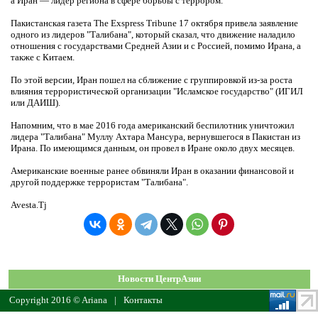
а Иран — лидер региона в сфере борьбы с террором.
Пакистанская газета The Exspress Tribune 17 октября привела заявление
одного из лидеров "Талибана", который сказал, что движение наладило
отношения с государствами Средней Азии и с Россией, помимо Ирана, а
также с Китаем.
По этой версии, Иран пошел на сближение с группировкой из-за роста
влияния террористической организации "Исламское государство" (ИГИЛ
или ДАИШ).
Напомним, что в мае 2016 года американский беспилотник уничтожил
лидера "Талибана" Муллу Ахтара Мансура, вернувшегося в Пакистан из
Ирана. По имеющимся данным, он провел в Иране около двух месяцев.
Американские военные ранее обвиняли Иран в оказании финансовой и
другой поддержке террористам "Талибана".
Avesta.Tj
Новости ЦентрАзии
Copyright 2016 © Ariana
|
Контакты