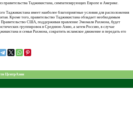
 из правительства Таджикистана, симпатизирующих Европе и Америке.
ного Таджикистана имеет наиболее благоприятные условия для расположения
итая. Кроме того, правительство Таджикистана обладает необходимым
й. Правительство США, поддерживая правление Эмомали Рахмона, будет
истических группировок в Среднюю Азию, а затем Россию, в случае
жикистана и семьи Рахмона, сократить исламское движение и передать его
ти ЦентрАзии