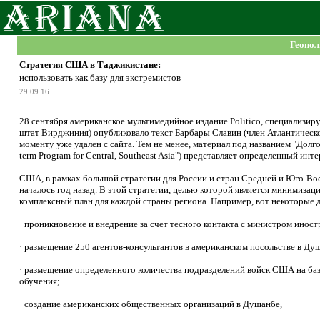
Геопол
Стратегия США в Таджикистане:
использовать как базу для экстремистов
29.09.16
28 сентября американское мультимедийное издание Politico, специализир
штат Вирджиния) опубликовало текст Барбары Славин (член Атлантического
моменту уже удален с сайта. Тем не менее, материал под названием "Дол
term Program for Central, Southeast Asia") представляет определенный инт
США, в рамках большой стратегии для России и стран Средней и Юго-Вос
началось год назад. В этой стратегии, целью которой является минимиза
комплексный план для каждой страны региона. Например, вот некоторые
· проникновение и внедрение за счет тесного контакта с министром инос
· размещение 250 агентов-консультантов в американском посольстве в Ду
· размещение определенного количества подразделений войск США на баз
обучения;
· создание американских общественных организаций в Душанбе,