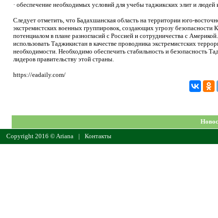
· обеспечение необходимых условий для учебы таджикских элит и людей
Следует отметить, что Бадахшанская область на территории юго-восточ
экстремистских военных группировок, создающих угрозу безопасности К
потенциалом в плане разногласий с Россией и сотрудничества с Америко
использовать Таджикистан в качестве проводника экстремистских террор
необходимости. Необходимо обеспечить стабильность и безопасность Тад
лидеров правительству этой страны.
https://eadaily.com/
Новос
Copyright 2016 © Ariana
|
Контакты