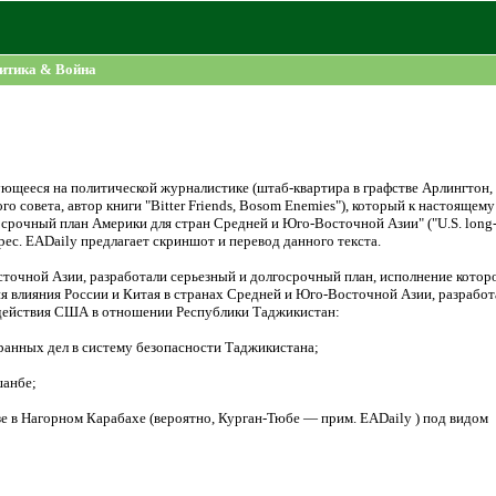
итика & Война
ующееся на политической журналистике (штаб-квартира в графстве Арлингтон,
 совета, автор книги "Bitter Friends, Bosom Enemies"), который к настоящему
госрочный план Америки для стран Средней и Юго-Восточной Азии" ("U.S. long
ерес. EADaily предлагает скриншот и перевод данного текста.
точной Азии, разработали серьезный и долгосрочный план, исполнение котор
ция влияния России и Китая в странах Средней и Юго-Восточной Азии, разработ
 действия США в отношении Республики Таджикистан:
транных дел в систему безопасности Таджикистана;
шанбе;
е в Нагорном Карабахе (вероятно, Курган-Тюбе — прим. EADaily ) под видом