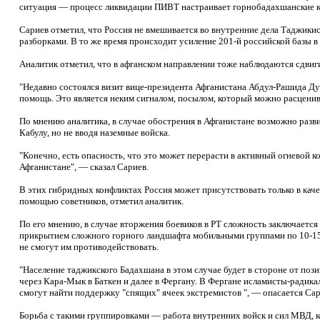
ситуация — процесс ликвидации ПИВТ настраивает горнобадахшанские кл
Сариев отметил, что Россия не вмешивается во внутренние дела Таджики
разборками. В то же время происходит усиление 201-й российской базы 
Аналитик отметил, что в афганском направлении тоже наблюдаются сдвиг
"Недавно состоялся визит вице-президента Афганистана Абдул-Рашида Дус
помощь. Это является неким сигналом, посылом, который можно расценива
По мнению аналитика, в случае обострения в Афганистане возможно раз
Кабулу, но не вводя наземные войска.
"Конечно, есть опасность, что это может перерасти в активный огневой к
Афганистане", — сказал Сариев.
В этих гибридных конфликтах Россия может присутствовать только в кач
помощью советников, отметил аналитик.
По его мнению, в случае вторжения боевиков в РТ сложность заключается 
прикрытием сложного горного ландшафта мобильными группами по 10-15 
не смогут им противодействовать.
"Население таджикского Бадахшана в этом случае будет в стороне от по
через Кара-Мык в Баткен и далее в Фергану. В Фергане исламисты-радикал
смогут найти поддержку "спящих" ячеек экстремистов ", — опасается Сар
Борьба с такими группировками — работа внутренних войск и сил МВД, к