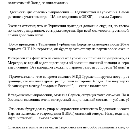
коллективный Запад, заявил аналитик.
"Здесь есть два опасных направления — Таджикистан и Туркмения. Самм
регионе с участием стран ЦА, не входящих в ОДКБ", — сказал Сариев.
Эксперт отметил, что из Туркмении приходит довольно скудная, но трев
по некоторым данным, есть даже жертвы. При всей сложности пустынной
армии довольно легко.
"Вояж президента Туркмении Гурбангулы Бердымухаммедова после 20-ле
формате СНГ. Но, вероятно, он будет делать ставку на партнеров за океа
Интересен тот факт, что на саммит от Туркмении прибыл вице-премьер, 
Мередов, который ведет переговоры об оказании военной помощи и, вер
американцев. Эта площадка схожа по параметрам с аэропортом "Манас" и
"Примечательно, что во время саммита МИД Туркмении вручил ноту проте
границе, что означает дрейф республики в сторону Запада. Это подтвер
балансирует между Западом и Россией", — сказал политолог.
В таджикском направлении, отметил Сариев, ситуация тоже сложная. По
боевиков, имеющих очень интересный национальный состав, — узбеки, уй
"Эти силы будут делать упор в направлении афганского Бадахшана и соот
Партии исламского возрождения (ПИВТ) опальный генерал Назарзода и где
Афганистаном", — сказал эксперт.
Опасность в том, что эта часть Таджикистана не особо защищена в силу