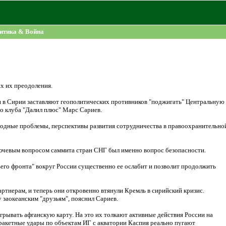
итика & Война
х их преодоления.
и в Сирии заставляют геополитических противников "поджигать" Центральную
го клуба "Далил плюс" Марс Сариев.
родные проблемы, перспективы развития сотрудничества в правоохранительно
лючевым вопросом саммита стран СНГ был именно вопрос безопасности.
ьего фронта" вокруг России существенно ее ослабит и позволит продолжить
ртнерам, и теперь они откровенно втянули Кремль в сирийский кризис.
 заокеанским "друзьям", пояснил Сариев.
грывать афганскую карту. На это их толкают активные действия России на
ракетные удары по объектам ИГ с акватории Каспия реально пугают