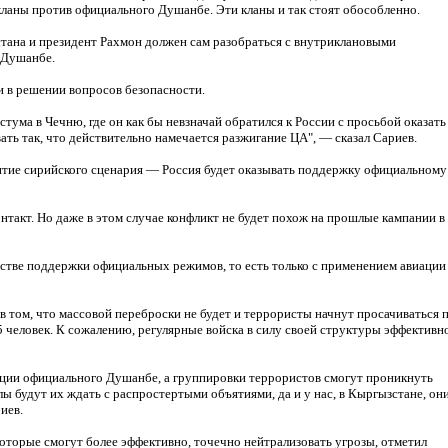
аны против официального Душанбе. Эти кланы и так стоят обособленно.
стана и президент Рахмон должен сам разобраться с внутриклановыми
в Душанбе.
и в решении вопросов безопасности.
тума в Чечню, где он как бы невзначай обратился к России с просьбой оказать
ть так, что действительно намечается разжигание ЦА", — сказал Сариев.
витие сирийского сценария — Россия будет оказывать поддержку официальному
онтакт. Но даже в этом случае конфликт не будет похож на прошлые кампании в
естве поддержки официальных режимов, то есть только с применением авиации
в том, что массовой переброски не будет и террористы начнут просачиваться 
человек. К сожалению, регулярные войска в силу своей структуры эффективн
зиции официального Душанбе, а группировки террористов смогут проникнуть
ы будут их ждать с распростертыми объятиями, да и у нас, в Кыргызстане, он
иев.
оторые смогут более эффективно, точечно нейтрализовать угрозы, отметил