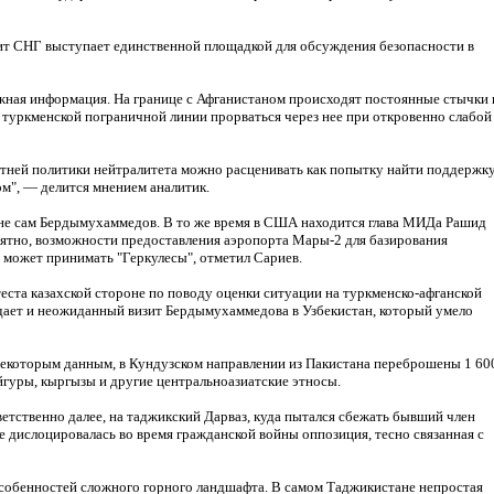
ит СНГ выступает единственной площадкой для обсуждения безопасности в
ожная информация. На границе с Афганистаном происходят постоянные стычки 
 туркменской пограничной линии прорваться через нее при откровенно слабой
тней политики нейтралитета можно расценивать как попытку найти поддержку
ном", — делится мнением аналитик.
а не сам Бердымухаммедов. В то же время в США находится глава МИДа Рашид
оятно, возможности предоставления аэропорта Мары-2 для базирования
 может принимать "Геркулесы", отметил Сариев.
ста казахской стороне по поводу оценки ситуации на туркменско-афганской
ждает и неожиданный визит Бердымухаммедова в Узбекистан, который умело
 некоторым данным, в Кундузском направлении из Пакистана переброшены 1 60
гуры, кыргызы и другие центральноазиатские этносы.
ветственно далее, на таджикский Дарваз, куда пытался сбежать бывший член
 дислоцировалась во время гражданской войны оппозиция, тесно связанная с
 особенностей сложного горного ландшафта. В самом Таджикистане непростая