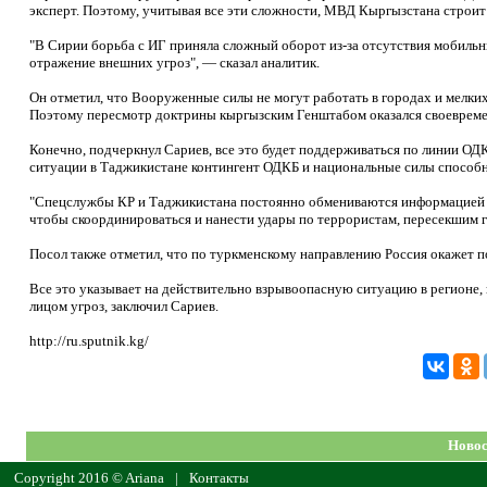
эксперт. Поэтому, учитывая все эти сложности, МВД Кыргызстана строит 
"В Сирии борьба с ИГ приняла сложный оборот из-за отсутствия мобильн
отражение внешних угроз", — сказал аналитик.
Он отметил, что Вооруженные силы не могут работать в городах и мелки
Поэтому пересмотр доктрины кыргызским Генштабом оказался своевремен
Конечно, подчеркнул Сариев, все это будет поддерживаться по линии ОДК
ситуации в Таджикистане контингент ОДКБ и национальные силы способн
"Спецслужбы КР и Таджикистана постоянно обмениваются информацией с 
чтобы скоординироваться и нанести удары по террористам, пересекшим 
Посол также отметил, что по туркменскому направлению Россия окажет п
Все это указывает на действительно взрывоопасную ситуацию в регионе,
лицом угроз, заключил Сариев.
http://ru.sputnik.kg/
Новос
Copyright 2016 © Ariana
|
Контакты