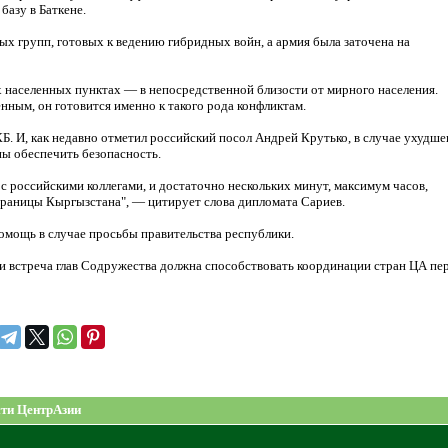
базу в Баткене.
ых групп, готовых к ведению гибридных войн, а армия была заточена на
х населенных пунктах — в непосредственной близости от мирного населения.
ным, он готовится именно к такого рода конфликтам.
Б. И, как недавно отметил российский посол Андрей Крутько, в случае ухудше
ы обеспечить безопасность.
российскими коллегами, и достаточно нескольких минут, максимум часов,
границы Кыргызстана", — цитирует слова дипломата Сариев.
омощь в случае просьбы правительства республики.
 и встреча глав Содружества должна способствовать координации стран ЦА пе
ти ЦентрАзии