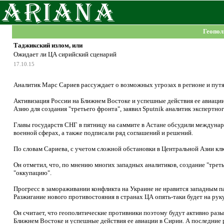
Геопол
Таджикский излом, или
Ожидает ли ЦА сирийский сценарий
17.10.15
Аналитик Марс Сариев рассуждает о возможных угрозах в регионе и путя
Активизация России на Ближнем Востоке и успешные действия ее авиаци
Азию для создания "третьего фронта", заявил Sputnik аналитик экспертно
Главы государств СНГ в пятницу на саммите в Астане обсудили междуна
военной сферах, а также подписали ряд соглашений и решений.
По словам Сариева, с учетом сложной обстановки в Центральной Азии к
Он отметил, что, по мнению многих западных аналитиков, создание "трет
"оккупацию".
Прогресс в замораживании конфликта на Украине не нравится западным па
Разжигание нового противостояния в странах ЦА опять-таки будет на руку
Он считает, что геополитические противники поэтому будут активно разы
Ближнем Востоке и успешные действия ее авиации в Сирии. А последние 