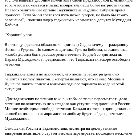
воспользовались удобным моментом в своей предвыборной компании для
того, чтобы показаться в глазах избирателей еще более патриотичными.
Правоохранительные органы Таджикистана неудачно выбрали время
процесса. Если бы он состоялся чуть позже, уверен, не было бы такого
резонанса", - пояснил лидер таджикских исламистов, депутат Мухиддин
Кабири.
"Хороший урок"
В пятницу адвокаты обжаловали приговор Садовничему и гражданину
Эстонии Руденко. По словам защитника Гулома Бобоева, кассационная
жалоба должна быть рассмотрена в течение 10 дней со дня подачи.
Парвиз Муллоджонов предполагает, что Таджикистан вскоре освободит
летчиков
Таджикские власти не исключают, что после пересмотра дела оно
решится в пользу пилотов. Эксперты полагают, что сейчас Москва и
Душанбе заняты поиском взаимовыгодного варианта выхода из этой
ситуации.
"Для таджикских политиков важно, чтобы согласие пересмотреть дело
летчиков положительно не выглядело как уступка под давлением России.
Москве необходима свобода летчиков. Каждая из сторон принципиальна
в своей позиции, но компромисс по-любому будет найден", - считает
Муллоджонов.
Отношения России и Таджикистана, несмотря на декларативные
заверения политиков о стратегическом партнерстве, последние несколько