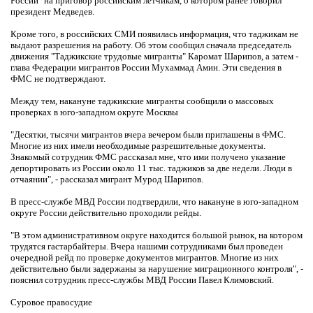
России" на приговор российским летчикам, о котором ранее говорил
президент Медведев.
Кроме того, в российских СМИ появилась информация, что таджикам не
выдают разрешения на работу. Об этом сообщил сначала председатель
движения "Таджикские трудовые мигранты" Каромат Шарипов, а затем -
глава Федерации мигрантов России Мухаммад Амин. Эти сведения в
ФМС не подтверждают.
Между тем, накануне таджикские мигранты сообщили о массовых
проверках в юго-западном округе Москвы
"Десятки, тысячи мигрантов вчера вечером были приглашены в ФМС.
Многие из них имели необходимые разрешительные документы.
Знакомый сотрудник ФМС рассказал мне, что ими получено указание
депортировать из России около 11 тыс. таджиков за две недели. Люди в
отчаянии", - рассказал мигрант Мурод Шарипов.
В пресс-службе МВД России подтвердили, что накануне в юго-западном
округе России действительно проходили рейды.
"В этом административном округе находится большой рынок, на котором
трудятся гастарбайтеры. Вчера нашими сотрудниками был проведен
очередной рейд по проверке документов мигрантов. Многие из них
действительно были задержаны за нарушение миграционного контроля", -
пояснил сотрудник пресс-службы МВД России Павел Климовский.
Суровое правосудие