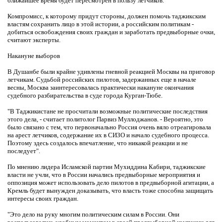
ближайшее время будет пересмотрен в пользу летчиков.
Компромисс, к которому придут стороны, должен помочь таджикским
властям сохранить лицо в этой истории, а российским политикам -
добиться освобождения своих граждан и заработать предвыборные очки,
считают эксперты.
Накануне выборов
В Душанбе были крайне удивлены гневной реакцией Москвы на приговор
летчикам. Судьбой российских пилотов, задержанных еще в начале
весны, Москва заинтересовалась практически накануне окончания
судебного разбирательства в суде города Курган-Тюбе.
"В Таджикистане не просчитали возможные политические последствия
этого дела, - считает политолог Парвиз Муллоджанов. - Вероятно, это
было связано с тем, что первоначально Россия очень вяло отреагировала
на арест летчиков, содержание их в СИЗО и начало судебного процесса.
Поэтому здесь создалось впечатление, что никакой реакции и не
последует".
По мнению лидера Исламской партии Мухиддина Кабири, таджикские
власти не учли, что в России начались предвыборные мероприятия и
оппозиция может использовать дело пилотов в предвыборной агитации, а
Кремль будет вынужден доказывать, что власть тоже способна защищать
интересы своих граждан.
"Это дело на руку многим политическим силам в России. Они