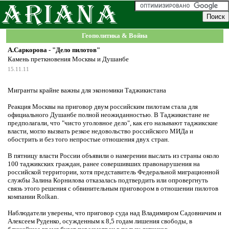
Геополитика & Война
А.Саркорова - "Дело пилотов"
Камень преткновения Москвы и Душанбе
15.11.11
Мигранты крайне важны для экономики Таджикистана
Реакция Москвы на приговор двум российским пилотам стала для
официального Душанбе полной неожиданностью. В Таджикистане не
предполагали, что "чисто уголовное дело", как его называют таджикские
власти, могло вызвать резкое недовольство российского МИДа и
обострить и без того непростые отношения двух стран.
В пятницу власти России объявили о намерении выслать из страны около
100 таджикских граждан, ранее совершивших правонарушения на
российской территории, хотя представитель Федеральной миграционной
службы Залина Корнилова отказалась подтвердить или опровергнуть
связь этого решения с обвинительным приговором в отношении пилотов
компании Rolkan.
Наблюдатели уверены, что приговор суда над Владимиром Садовничим и
Алексеем Руденко, осужденным к 8,5 годам лишения свободы, в