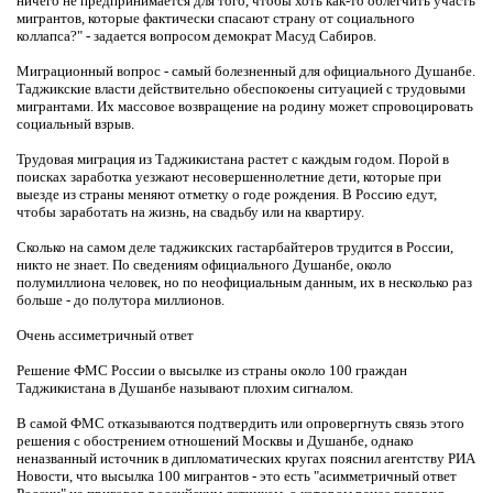
ничего не предпринимается для того, чтобы хоть как-то облегчить участь
мигрантов, которые фактически спасают страну от социального
коллапса?" - задается вопросом демократ Масуд Сабиров.
Миграционный вопрос - самый болезненный для официального Душанбе.
Таджикские власти действительно обеспокоены ситуацией с трудовыми
мигрантами. Их массовое возвращение на родину может спровоцировать
социальный взрыв.
Трудовая миграция из Таджикистана растет с каждым годом. Порой в
поисках заработка уезжают несовершеннолетние дети, которые при
выезде из страны меняют отметку о годе рождения. В Россию едут,
чтобы заработать на жизнь, на свадьбу или на квартиру.
Сколько на самом деле таджикских гастарбайтеров трудится в России,
никто не знает. По сведениям официального Душанбе, около
полумиллиона человек, но по неофициальным данным, их в несколько раз
больше - до полутора миллионов.
Очень ассиметричный ответ
Решение ФМС России о высылке из страны около 100 граждан
Таджикистана в Душанбе называют плохим сигналом.
В самой ФМС отказываются подтвердить или опровергнуть связь этого
решения с обострением отношений Москвы и Душанбе, однако
неназванный источник в дипломатических кругах пояснил агентству РИА
Новости, что высылка 100 мигрантов - это есть "асимметричный ответ