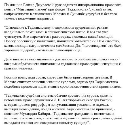
По мнению Гавхар Джураевой, руководителя информационно-правового
центра "Миграция и закон" при фонде "Таджикистан", новый виток
напряженности в отношениях Москвы и Душанбе усугубит и без того
тяжелое положение мигрантов.
"Отношение к Таджикистану и таджикским трудовым мигрантам
кардинально поменялось в психологическом плане. И мы это уже
чувствуем. Это выражается в разговорах, в оценках нашей позиции.
Прессу российскую полистайте, почитайте комментарии. Нам известно,
какова позиция патриотических сил России. Для "негативщиков" это был
хороший подарок", - отметила правозащитница.
Дело пилотов стало знаковым и для мирового сообщества, практически
впервые обратившего внимание на таджикское правосудие и ситуацию с
правами человека.
Россиян возмутили сроки, к которым были приговорены летчики. В
Москве считают решение излишне суровым, однако для Таджикистана
подобные процессы и длительные сроки заключения стали привычными.
"Таджикская судебная система обычно достаточна сурова, даже по
небольшим правонарушениям. 8-10 лет тюрьмы сейчас для России,
которая провела ряд реформ по гуманизации уголовного кодекса,
выглядят неожиданно, но для жителей Таджикистана это привычно, -
поясняет Мухиддин Кабири. - Таджикские граждане не имеют таких
мощных покровителей, и поэтому получают большие сроки, неожиданно
выпадают из окон или совершают попытку суицида".