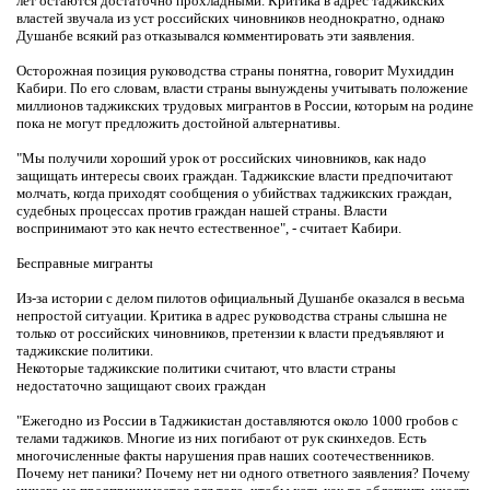
лет остаются достаточно прохладными. Критика в адрес таджикских
властей звучала из уст российских чиновников неоднократно, однако
Душанбе всякий раз отказывался комментировать эти заявления.
Осторожная позиция руководства страны понятна, говорит Мухиддин
Кабири. По его словам, власти страны вынуждены учитывать положение
миллионов таджикских трудовых мигрантов в России, которым на родине
пока не могут предложить достойной альтернативы.
"Мы получили хороший урок от российских чиновников, как надо
защищать интересы своих граждан. Таджикские власти предпочитают
молчать, когда приходят сообщения о убийствах таджикских граждан,
судебных процессах против граждан нашей страны. Власти
воспринимают это как нечто естественное", - считает Кабири.
Бесправные мигранты
Из-за истории с делом пилотов официальный Душанбе оказался в весьма
непростой ситуации. Критика в адрес руководства страны слышна не
только от российских чиновников, претензии к власти предъявляют и
таджикские политики.
Некоторые таджикские политики считают, что власти страны
недостаточно защищают своих граждан
"Ежегодно из России в Таджикистан доставляются около 1000 гробов с
телами таджиков. Многие из них погибают от рук скинхедов. Есть
многочисленные факты нарушения прав наших соотечественников.
Почему нет паники? Почему нет ни одного ответного заявления? Почему