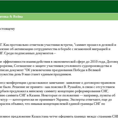
итика & Война
настоящему
. Как протокольно отметили участники встречи, "саммит прошел в деловой и
ление об активизации сотрудничества в борьбе с незаконной миграцией и
НГ. Среди подписанных документов –
 эффективности взаимодействия в экономической сфере до 2010 года, Догово
роризма, Соглашение о защите участников уголовного судопроизводства и
дписан документ "Об увековечении празднования Победы в Великой
ружества день 9 мая станет единым праздником.
сс-конференции сделал важное замечание: заявление о договорно-правовом
было. Решение не принято - как пояснил В. Рушайло, в связи с отсутствием
арбаев предложил к минскому саммиту концепцию реформирования СНГ,
нию саммита СНГ в Казани. Некоторые ее положения — например, пункты об
ктур — категорически не принимает Украина. Эксперты отмечают, еще до
арасюк объявил, что никакая концепция некой единой границы СНГ по
разумное предложение Казахстана четче оформить границу между странами СН