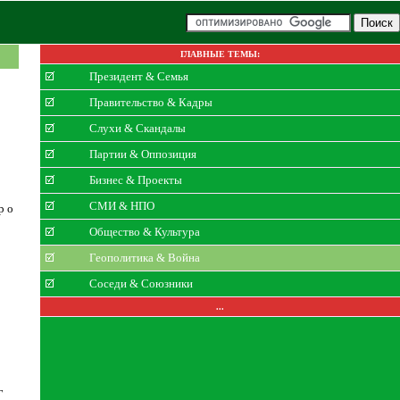
ГЛАВНЫЕ ТЕМЫ:
Президент & Семья
Правительство & Кадры
Слухи & Скандалы
Партии & Оппозиция
Бизнес & Проекты
СМИ & НПО
р о
Общество & Культура
Геополитика & Война
Соседи & Союзники
...
Г