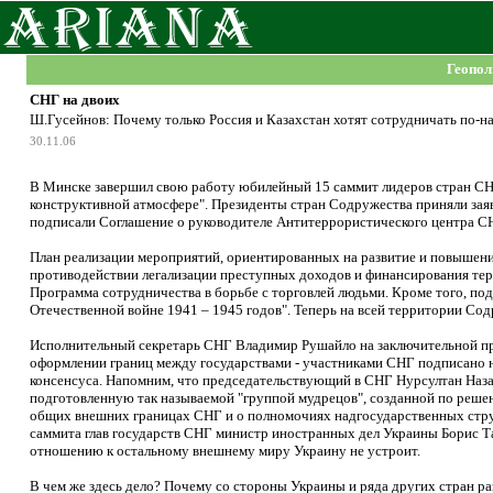
Геопол
СНГ на двоих
Ш.Гусейнов: Почему только Россия и Казахстан хотят сотрудничать по-
30.11.06
В Минске завершил свою работу юбилейный 15 саммит лидеров стран СНГ
конструктивной атмосфере". Президенты стран Содружества приняли заяв
подписали Соглашение о руководителе Антитеррористического центра С
План реализации мероприятий, ориентированных на развитие и повышение
противодействии легализации преступных доходов и финансирования тер
Программа сотрудничества в борьбе с торговлей людьми. Кроме того, по
Отечественной войне 1941 – 1945 годов". Теперь на всей территории Сод
Исполнительный секретарь СНГ Владимир Рушайло на заключительной пре
оформлении границ между государствами - участниками СНГ подписано не 
консенсуса. Напомним, что председательствующий в СНГ Нурсултан Наз
подготовленную так называемой "группой мудрецов", созданной по реше
общих внешних границах СНГ и о полномочиях надгосударственных стру
саммита глав государств СНГ министр иностранных дел Украины Борис Т
отношению к остальному внешнему миру Украину не устроит.
В чем же здесь дело? Почему со стороны Украины и ряда других стран 