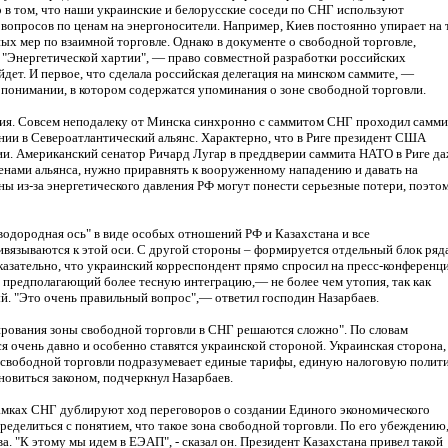
о в том, что наши украинские и белорусские соседи по СНГ используют
опросов по ценам на энергоносители. Например, Киев постоянно упирает на 
ых мер по взаимной торговле. Однако в документе о свободной торговле,
 "Энергетической хартии", — право совместной разработки российских
дет. И первое, что сделала российская делегация на минском саммите, —
понимании, в котором содержатся упоминания о зоне свободной торговли.
ция. Совсем неподалеку от Минска синхронно с саммитом СНГ проходил самми
нии в Североатлантический альянс. Характерно, что в Риге президент США
и. Американский сенатор Ричард Лугар в преддверии саммита НАТО в Риге д
членами альянса, нужно приравнять к вооруженному нападению и давать на
ны из-за энергетического давления РФ могут понести серьезные потери, поэто
водородная ось" в виде особых отношений РФ и Казахстана и все
вязываются к этой оси. С другой стороны – формируется отдельный блок ряд
казательно, что украинский корреспондент прямо спросил на пресс-конференц
Г, предполагающий более тесную интеграцию,— не более чем утопия, так как
й. "Это очень правильный вопрос",— ответил господин Назарбаев.
ирования зоны свободной торговли в СНГ решаются сложно". По словам
я очень давно и особенно ставятся украинской стороной. Украинская сторона,
на свободной торговли подразумевает единые тарифы, единую налоговую полити
овиться законом, подчеркнул Назарбаев.
рамках СНГ дублируют ход переговоров о создании Единого экономического
ределиться с понятием, что такое зона свободной торговли. По его убеждению
. "К этому мы идем в ЕЭАП", - сказал он. Президент Казахстана привел такой