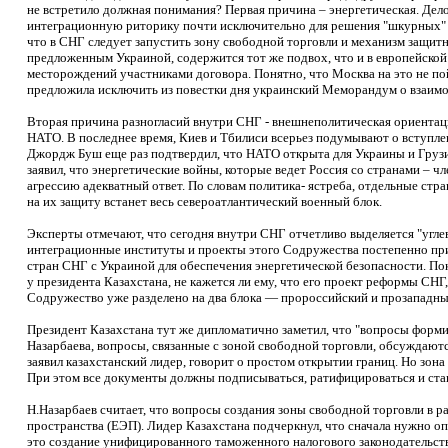
не встретило должная понимания? Первая причина – энергетическая. Дел
интеграционную риторику почти исключительно для решения "шкурных" в
что в СНГ следует запустить зону свободной торговли и механизм защитн
предложенным Украиной, содержится тот же подвох, что и в европейской
месторождений участниками договора. Понятно, что Москва на это не пой
предложила исключить из повестки дня украинский Меморандум о взаимо
Вторая причина разногласий внутри СНГ - внешнеполитическая ориента
НАТО. В последнее время, Киев и Тбилиси всерьез подумывают о вступле
Джордж Буш еще раз подтвердил, что НАТО открыта для Украины и Грузи
заявил, что энергетические войны, которые ведет Россия со странами – 
агрессию адекватный ответ. По словам политика- ястреба, отдельные стра
на их защиту встанет весь североатлантический военный блок.
Эксперты отмечают, что сегодня внутри СНГ отчетливо выделяется "угле
интеграционные институты и проекты этого Содружества постепенно при
стран СНГ с Украиной для обеспечения энергетической безопасности. По
у президента Казахстана, не кажется ли ему, что его проект реформы СН
Содружество уже разделено на два блока — пророссийский и прозападны
Президент Казахстана тут же дипломатично заметил, что "вопросы форм
Назарбаева, вопросы, связанные с зоной свободной торговли, обсуждаютс
заявил казахстанский лидер, говорит о простом открытии границ. Но зо
При этом все документы должны подписываться, ратифицироваться и стан
Н.Назарбаев считает, что вопросы создания зоны свободной торговли в 
пространства (ЕЭП). Лидер Казахстана подчеркнул, что сначала нужно оп
это создание унифицированного таможенного налогового законодательства