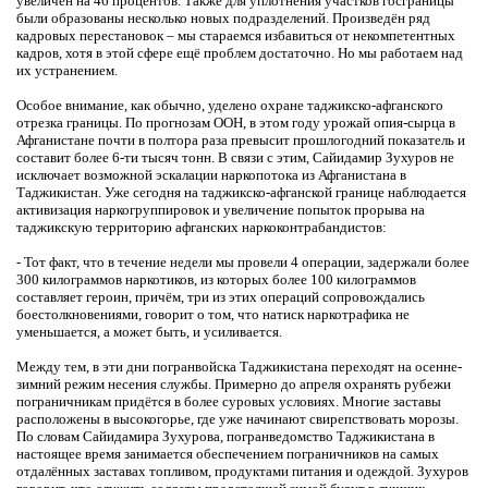
увеличен на 46 процентов. Также для уплотнения участков госграницы
были образованы несколько новых подразделений. Произведён ряд
кадровых перестановок – мы стараемся избавиться от некомпетентных
кадров, хотя в этой сфере ещё проблем достаточно. Но мы работаем над
их устранением.
Особое внимание, как обычно, уделено охране таджикско-афганского
отрезка границы. По прогнозам ООН, в этом году урожай опия-сырца в
Афганистане почти в полтора раза превысит прошлогодний показатель и
составит более 6-ти тысяч тонн. В связи с этим, Сайидамир Зухуров не
исключает возможной эскалации наркопотока из Афганистана в
Таджикистан. Уже сегодня на таджикско-афганской границе наблюдается
активизация наркогруппировок и увеличение попыток прорыва на
таджикскую территорию афганских наркоконтрабандистов:
- Тот факт, что в течение недели мы провели 4 операции, задержали более
300 килограммов наркотиков, из которых более 100 килограммов
составляет героин, причём, три из этих операций сопровождались
боестолкновениями, говорит о том, что натиск наркотрафика не
уменьшается, а может быть, и усиливается.
Между тем, в эти дни погранвойска Таджикистана переходят на осенне-
зимний режим несения службы. Примерно до апреля охранять рубежи
пограничникам придётся в более суровых условиях. Многие заставы
расположены в высокогорье, где уже начинают свирепствовать морозы.
По словам Сайидамира Зухурова, погранведомство Таджикистана в
настоящее время занимается обеспечением пограничников на самых
отдалённых заставах топливом, продуктами питания и одеждой. Зухуров