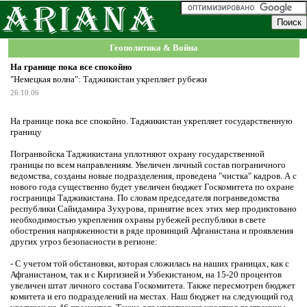
Геополитика & Война
На границе пока все спокойно
"Немецкая волна": Таджикистан укрепляет рубежи
26.10.06
На границе пока все спокойно. Таджикистан укрепляет государственную
границу
Погранвойска Таджикистана уплотняют охрану государственной
границы по всем направлениям. Увеличен личный состав пограничного
ведомства, созданы новые подразделения, проведена "чистка" кадров. А с
нового года существенно будет увеличен бюджет Госкомитета по охране
госграницы Таджикистана. По словам председателя погранведомства
республики Сайидамира Зухурова, принятие всех этих мер продиктовано
необходимостью укрепления охраны рубежей республики в свете
обострения напряженности в ряде провинций Афганистана и проявления
других угроз безопасности в регионе:
- С учетом той обстановки, которая сложилась на наших границах, как с
Афганистаном, так и с Киргизией и Узбекистаном, на 15-20 процентов
увеличен штат личного состава Госкомитета. Также пересмотрен бюджет
комитета и его подразделений на местах. Наш бюджет на следующий год