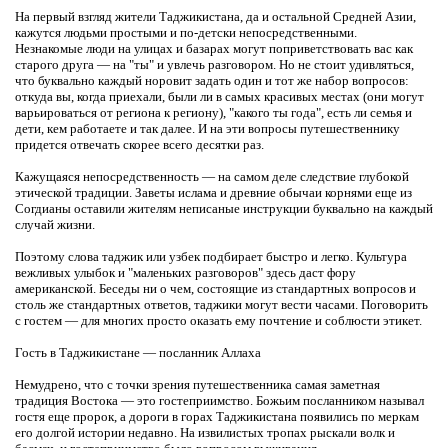
На первый взгляд жители Таджикистана, да и остальной Средней Азии,
кажутся людьми простыми и по-детски непосредственными.
Незнакомые люди на улицах и базарах могут поприветствовать вас как
старого друга — на "ты" и увлечь разговором. Но не стоит удивляться,
что буквально каждый норовит задать один и тот же набор вопросов:
откуда вы, когда приехали, были ли в самых красивых местах (они могут
варьироваться от региона к региону), "какого ты года", есть ли семья и
дети, кем работаете и так далее. И на эти вопросы путешественнику
придется отвечать скорее всего десятки раз.
Кажущаяся непосредственность — на самом деле следствие глубокой
этической традиции. Заветы ислама и древние обычаи корнями еще из
Согдианы оставили жителям неписаные инструкции буквально на каждый
случай жизни.
Поэтому слова таджик или узбек подбирает быстро и легко. Культура
вежливых улыбок и "маленьких разговоров" здесь даст фору
американской. Беседы ни о чем, состоящие из стандартных вопросов и
столь же стандартных ответов, таджики могут вести часами. Поговорить
с гостем — для многих просто оказать ему почтение и соблюсти этикет.
Гость в Таджикистане — посланник Аллаха
Немудрено, что с точки зрения путешественника самая заметная
традиция Востока — это гостеприимство. Божьим посланником называл
гостя еще пророк, а дороги в горах Таджикистана появились по меркам
его долгой истории недавно. На извилистых тропах рыскали волк и