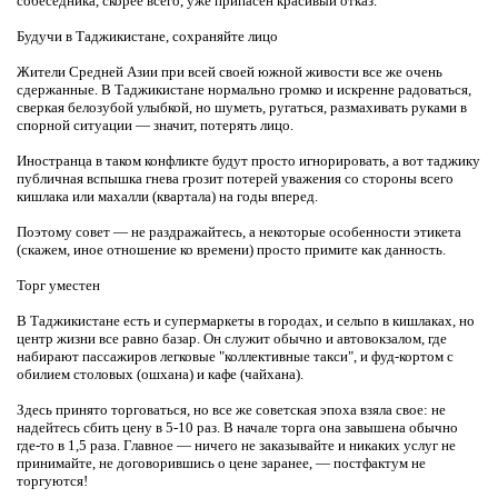
собеседника, скорее всего, уже припасен красивый отказ.
Будучи в Таджикистане, сохраняйте лицо
Жители Средней Азии при всей своей южной живости все же очень
сдержанные. В Таджикистане нормально громко и искренне радоваться,
сверкая белозубой улыбкой, но шуметь, ругаться, размахивать руками в
спорной ситуации — значит, потерять лицо.
Иностранца в таком конфликте будут просто игнорировать, а вот таджику
публичная вспышка гнева грозит потерей уважения со стороны всего
кишлака или махалли (квартала) на годы вперед.
Поэтому совет — не раздражайтесь, а некоторые особенности этикета
(скажем, иное отношение ко времени) просто примите как данность.
Торг уместен
В Таджикистане есть и супермаркеты в городах, и сельпо в кишлаках, но
центр жизни все равно базар. Он служит обычно и автовокзалом, где
набирают пассажиров легковые "коллективные такси", и фуд-кортом с
обилием столовых (ошхана) и кафе (чайхана).
Здесь принято торговаться, но все же советская эпоха взяла свое: не
надейтесь сбить цену в 5-10 раз. В начале торга она завышена обычно
где-то в 1,5 раза. Главное — ничего не заказывайте и никаких услуг не
принимайте, не договорившись о цене заранее, — постфактум не
торгуются!