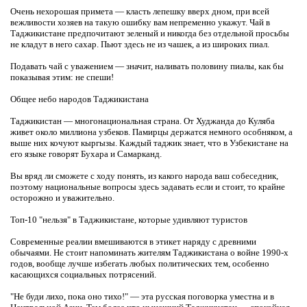
Очень нехорошая примета — класть лепешку вверх дном, при всей
вежливости хозяев на такую ошибку вам непременно укажут. Чай в
Таджикистане предпочитают зеленый и никогда без отдельной просьбы
не кладут в него сахар. Пьют здесь не из чашек, а из широких пиал.
Подавать чай с уважением — значит, наливать половину пиалы, как бы
показывая этим: не спеши!
Общее небо народов Таджикистана
Таджикистан — многонациональная страна. От Худжанда до Куляба
живет около миллиона узбеков. Памирцы держатся немного особняком, а
выше них кочуют кыргызы. Каждый таджик знает, что в Узбекистане на
его языке говорят Бухара и Самарканд.
Вы вряд ли сможете с ходу понять, из какого народа ваш собеседник,
поэтому национальные вопросы здесь задавать если и стоит, то крайне
осторожно и уважительно.
Топ-10 "нельзя" в Таджикистане, которые удивляют туристов
Современные реалии вмешиваются в этикет наряду с древними
обычаями. Не стоит напоминать жителям Таджикистана о войне 1990-х
годов, вообще лучше избегать любых политических тем, особенно
касающихся социальных потрясений.
"Не буди лихо, пока оно тихо!" — эта русская поговорка уместна и в