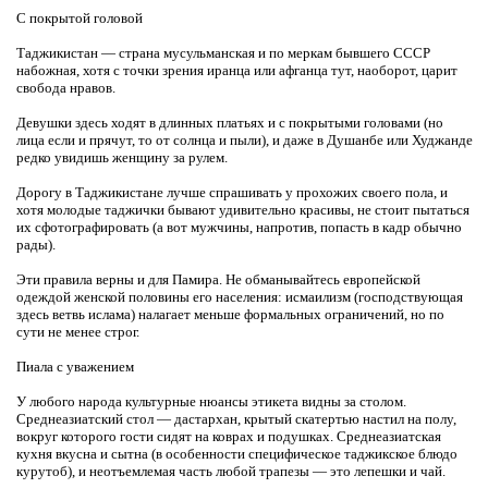
С покрытой головой
Таджикистан — страна мусульманская и по меркам бывшего СССР
набожная, хотя с точки зрения иранца или афганца тут, наоборот, царит
свобода нравов.
Девушки здесь ходят в длинных платьях и с покрытыми головами (но
лица если и прячут, то от солнца и пыли), и даже в Душанбе или Худжанде
редко увидишь женщину за рулем.
Дорогу в Таджикистане лучше спрашивать у прохожих своего пола, и
хотя молодые таджички бывают удивительно красивы, не стоит пытаться
их сфотографировать (а вот мужчины, напротив, попасть в кадр обычно
рады).
Эти правила верны и для Памира. Не обманывайтесь европейской
одеждой женской половины его населения: исмаилизм (господствующая
здесь ветвь ислама) налагает меньше формальных ограничений, но по
сути не менее строг.
Пиала с уважением
У любого народа культурные нюансы этикета видны за столом.
Среднеазиатский стол — дастархан, крытый скатертью настил на полу,
вокруг которого гости сидят на коврах и подушках. Среднеазиатская
кухня вкусна и сытна (в особенности специфическое таджикское блюдо
курутоб), и неотъемлемая часть любой трапезы — это лепешки и чай.