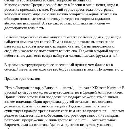
басмач, и гостеприимство было вопросом выживания.
Многие жители Средней Азии бывают в России и очень ценят, когда и
россияне приезжают к ним. Русский турист здесь тоже иностранец,
человек из иного мира, но с ним можно говорить на одном языке и на
обоюдно понятные темы, поэтому интерес со стороны таджиков
абсолютно искренний. А в глухих горных кишлаках вы и сами —
достопримечательность.
Большие таджикские семьи живут в таких же больших домах, где всегда
найдется комната для гостей. Там от пола до потолка высится запас
цветастых ковров и подушек, которых хватило бы на многолюдную
свадьбу, и хозяева не потревожат вашего сна. Таджики в горной глуши
небогаты, но для гостя всегда найдутся лепешки, масло, фрукты и чай.
В целом чем труднодоступнее населенный пункт и чем ближе вы к
сельской мечети, тем охотнее вас будут зазывать в гости. Но помните о…
Правило трех отказов
"Что в Лондоне позор, в Рангуне — честь", — писал в XIX веке Киплинг. В
русской культуре осуждается пустословие, но в Средней Азии все иначе.
Приглашение в гости или предложение подарка может быть обычным
знаком внимания. Один предложил, другой отказался, все остались
довольны. Для непонятных ситуаций в Таджикистане по этикету
существует правило трех отказов: если вам что-то предлагают — первым
делом откажитесь. Если собеседник настроен серьезно, он не замедлит
повторить предложение, и лишь третье ваше "нет" — окончательное.
Впрочем, если вы ответили "да" там, где этого не нужно, у вашего