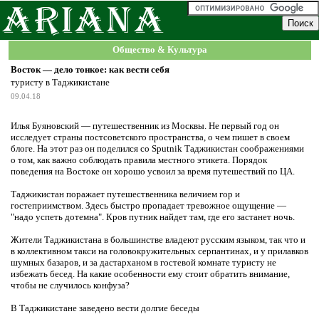
Общество & Культура
Восток — дело тонкое: как вести себя
туристу в Таджикистане
09.04.18
Илья Буяновский — путешественник из Москвы. Не первый год он
исследует страны постсоветского пространства, о чем пишет в своем
блоге. На этот раз он поделился со Sputnik Таджикистан соображениями
о том, как важно соблюдать правила местного этикета. Порядок
поведения на Востоке он хорошо усвоил за время путешествий по ЦА.
Таджикистан поражает путешественника величием гор и
гостеприимством. Здесь быстро пропадает тревожное ощущение —
"надо успеть дотемна". Кров путник найдет там, где его застанет ночь.
Жители Таджикистана в большинстве владеют русским языком, так что и
в коллективном такси на головокружительных серпантинах, и у прилавков
шумных базаров, и за дастарханом в гостевой комнате туристу не
избежать бесед. На какие особенности ему стоит обратить внимание,
чтобы не случилось конфуза?
В Таджикистане заведено вести долгие беседы