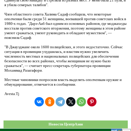
сдвинула свою накидку и стреляла из разных мест. У меня была 21 пуля, и
я убила семерых талибов".
Член областного совета Халима Садаф сообщила, что некоторые
ополченки были среди 51 женщины, воевавшей против советских войск в
1980-х годах. "Дарз-Ааб был одним из основных районов, где моджахеды
восстали против советского вторжения, поэтому женщины в этом районе
умеют сражаться, умеют руководить и обладают мужеством", —
пояснила Садаф.
"В Джаузджане около 1600 полицейских, и этого недостаточно. Сейчас
ситуация в провинции ухудшилась, и властям нужно увеличить
численность местных и национальных полицейских для обеспечения
безопасности во всех районах, чтобы женщинам не нужно было
сражаться", — считает пресс-секретарь губернатора провинции
Мохаммад Разагафори.
Местные чиновники попросили власть выделить ополченкам оружие и
обмундирование, отмечается в сообщении.
Avesta.Tj
Новости ЦентрАзии