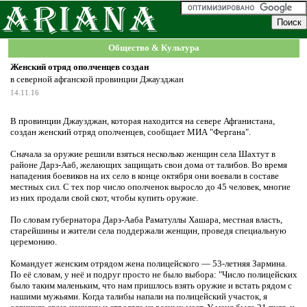
Общество & Культура
Женский отряд ополченцев создан
в северной афганской провинции Джаузджан
14.11.16
В провинции Джаузджан, которая находится на севере Афганистана,
создан женский отряд ополченцев, сообщает МИА "Фергана".
Сначала за оружие решили взяться несколько женщин села Шахтут в
районе Дарз-Ааб, желающих защищать свои дома от талибов. Во время
нападения боевиков на их село в конце октября они воевали в составе
местных сил. С тех пор число ополченок выросло до 45 человек, многие
из них продали свой скот, чтобы купить оружие.
По словам губернатора Дарз-Ааба Раматуллы Хашара, местная власть,
старейшины и жители села поддержали женщин, проведя специальную
церемонию.
Командует женским отрядом жена полицейского — 53-летняя Зармина.
По её словам, у неё и подруг просто не было выбора: "Число полицейских
было таким маленьким, что нам пришлось взять оружие и встать рядом с
нашими мужьями. Когда талибы напали на полицейский участок, я