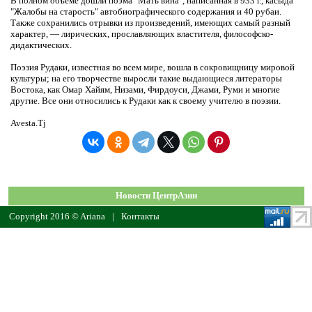
В полном объеме дошли поэма "Мать вина", написанная в 933 г., касыда
"Жалобы на старость" автобиографического содержания и 40 рубаи.
Также сохранились отрывки из произведений, имеющих самый разный
характер, — лирических, прославляющих властителя, философско-
дидактических.
Поэзия Рудаки, известная во всем мире, вошла в сокровищницу мировой
культуры; на его творчестве выросли такие выдающиеся литераторы
Востока, как Омар Хайям, Низами, Фирдоуси, Джами, Руми и многие
другие. Все они относились к Рудаки как к своему учителю в поэзии.
Avesta.Tj
Новости ЦентрАзии
Copyright 2016 © Ariana
|
Контакты