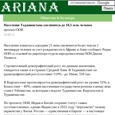
Общество & Культура
Население Таджикистана увеличится до 18,5 млн. человек
прогноз ООН
18.08.15
Население планеты к середине 21 века увеличится более чем на 2
миллиарда человек за счет рождаемости в Африке и Азии сообщает Радио
ООН со ссылкой на директора отдела народонаселения ООН Джона
Уилмоса.
Стремительный демографический рост, по данным аналитиков,
ожидается также и в странах Средней Азии. В Таджикистане он
(демографический рост) составит 119% - до 18млн. 559 тыс.
В Кыргызстане прогнозируется демографический рост на уровне 52%, в
Казахстане – 40%, самым населенным государством региона к концу века
станет Узбекистан, за которым следуют Таджикистан, Кыргызстан и
Туркменистан.
По прогнозу ООН, Индия и Китай сохранят статус самых
густонаселенных, однако Индия уже к 2022 году "перехватит" пальму
первенства у Китая. Россия — единственная в Европе — в настоящее