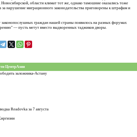
 Новосибирской, области климат тот же, однако тамошние оказались тоже
за нарушение миграционного законодательства приговорены к штрафам и
м у законопослушных граждан нашей страны появилось на разных форумах
орению" — пусть метут вместо выдворенных таджиков дворы.
ти ЦентрАзии
вободить заложника-Астану
водка Readovka за 7 августа
Киргизии