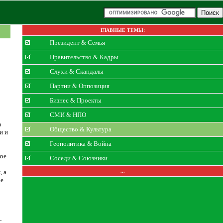
ГЛАВНЫЕ ТЕМЫ:
Президент & Семья
Правительство & Кадры
Слухи & Скандалы
Партии & Оппозиция
Бизнес & Проекты
СМИ & НПО
о
Общество & Культура
и и
Геополитика & Война
кое
Соседи & Союзники
, а
...
ое
—