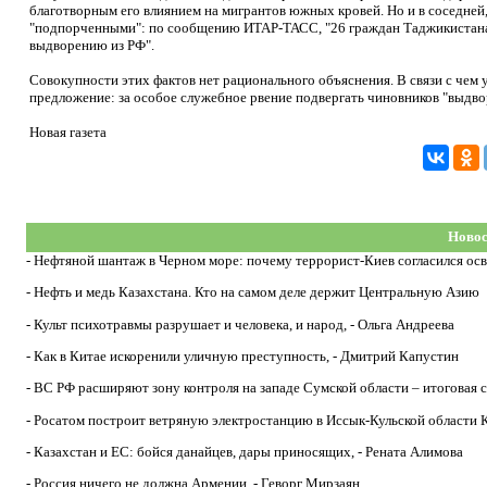
благотворным его влиянием на мигрантов южных кровей. Но и в соседней,
"подпорченными": по сообщению ИТАР-ТАСС, "26 граждан Таджикистана 
выдворению из РФ".
Совокупности этих фактов нет рационального объяснения. В связи с че
предложение: за особое служебное рвение подвергать чиновников "выдв
Новая газета
Новос
-
Нефтяной шантаж в Черном море: почему террорист-Киев согласился ос
-
Нефть и медь Казахстана. Кто на самом деле держит Центральную Азию
-
Культ психотравмы разрушает и человека, и народ, - Ольга Андреева
-
Как в Китае искоренили уличную преступность, - Дмитрий Капустин
-
ВС РФ расширяют зону контроля на западе Сумской области – итоговая с
-
Росатом построит ветряную электростанцию в Иссык-Кульской области 
-
Казахстан и ЕС: бойся данайцев, дары приносящих, - Рената Алимова
-
Россия ничего не должна Армении, - Геворг Мирзаян