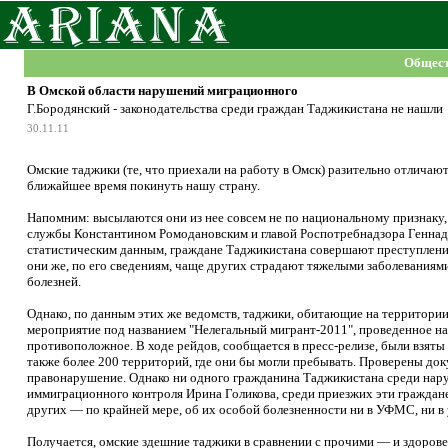
Общест
В Омской области нарушений миграционного
Г.Бородянский - законодательства среди граждан Таджикистана не нашли
30.11.11
Омские таджики (те, что приехали на работу в Омск) разительно отличаю
ближайшее время покинуть нашу страну.
Напомним: высылаются они из нее совсем не по национальному признаку
службы Константином Ромодановским и главой Роспотребнадзора Геннадие
статистическим данным, граждане Таджикистана совершают преступлений
они же, по его сведениям, чаще других страдают тяжелыми заболеваниям
болезней.
Однако, по данным этих же ведомств, таджики, обитающие на территории
мероприятие под названием "Нелегальный мигрант-2011", проведенное н
противоположное. В ходе рейдов, сообщается в пресс-релизе, были взят
также более 200 территорий, где они бы могли пребывать. Проверены до
правонарушение. Однако ни одного гражданина Таджикистана среди наруши
иммиграционного контроля Ирина Голикова, среди приезжих эти граждан
других — по крайней мере, об их особой болезненности ни в УФМС, ни в
Получается, омские здешние таджики в сравнении с прочими — и здоров