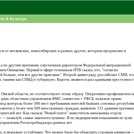
во & Культура
тся от московских, новосибирских и разных других, которым предписано в
, а по другим причинам, озвученным директором Федеральной миграционной
м Онищенко. Первый в эфире телеканала НТВ сказал, что, "согласно
 больше, чем все другие приезжие". Второй заявил ряду российских СМИ, чт
и, такими как СПИД и туберкулез. Короче, являются рассадниками преступност
 Омской области, не соответствуют этому образу. Оперативно-профилактичес
а днях областным управлением ФМС совместно с УФСБ, показало прямо
ы под контроль более 300 мест пребывания жителей бывших союзных республик
кументы у более чем 500 иностранных граждан, выявлено 131 административн
телей нет. Как сказала "Новой газете" заместитель начальника отдела
е — пожалуй, самые законопослушные. И по медицинским показаниям не хуже
 управлении Роспотребнадзора данных нет.
ее, и морально устойчивее. Что можно было бы объяснить суровым климатом 