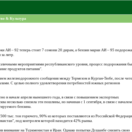
во & Культура
 АИ – 92 теперь стоит 7 сомони 20 дирам, а бензин марки АИ – 95 подорожа
 за литр.
 различными мероприятиями республиканского уровня, процесс подорожания бы
ание продуктов питания".
нием железнодорожного сообщения между Термезом и Курган-Тюбе, после чег
лами. С целью полного удовлетворения потребностей южных регионов
о в начале апреля нынешнего года, в связи с повышением экспортных
 несколько снизила эти пошлины, но начиная с 1 сентября, в связи с началом
тируемого бензина.
500 тыс. тон горючего, 90% из которых поставляются из Российской Федераци
истан", под контролем которой находится 42% рынка.
ив внимание на Туркменистан и Иран. Однако попытки Душанбе снизить свою