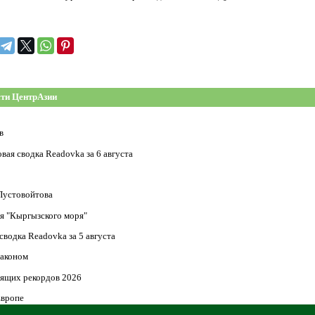
ти ЦентрАзии
в
ая сводка Readovka за 6 августа
 Пустовойтова
я "Кыргызского моря"
водка Readovka за 5 августа
законом
оящих рекордов 2026
Европе