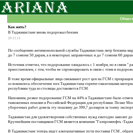
Общест
Как жить?
В Таджикистане вновь подорожал бензин
29.11.11
По сообщению антимонопольной службы Таджикистана литр бензина марки
до 7 сомони 50 дирам, а в некоторых заправочных и до 7 сомони 60 дирам
Источник отметил, что подорожание ожидалось с 1 ноября, но в связи "
приостановлен, с тем, чтобы не спровоцировать в связи с этим и подорож
В тоже время официальные лица связывают рост цен на ГСМ с прекраще
осложнилось обеспечение юга Таджикистана горюче-смазочными материа
республики туда из столицы доставляется ГСМ.
Напомним, резкое подорожание ГСМ на 44% в Таджикистане было отмечен
таможенных пошлин в Российской Федерации для республики. Позже Москва
уборочных работ довела эту пошлину до 399,7 долларов за тонну экспор
Таджикистан для удовлетворения собственных нужд ежегодно завозит до 
Крупнейшим поставщиком ГСМ является компания "Газпромнефть -Таджик
В Таджикистане теперь ищут альтернативные пути поставки ГСМ , обрат