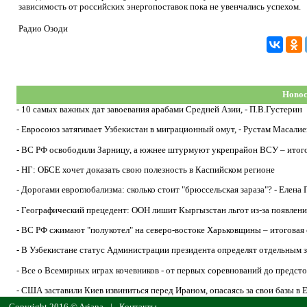
зависимость от российских энергопоставок пока не увенчались успехом.
Радио Озоди
Новос
-
10 самых важных дат завоевания арабами Средней Азии, - П.В.Густерин
-
Евросоюз затягивает Узбекистан в миграционный омут, - Рустам Масалие
-
ВС РФ освободили Зарницу, а южнее штурмуют укрепрайон ВСУ – итогов
-
НГ: ОБСЕ хочет доказать свою полезность в Каспийском регионе
-
Дорогами евроглобализма: сколько стоит "брюссельская зараза"? - Елена
-
Географический прецедент: ООН лишит Кыргызстан льгот из-за появлени
-
ВС РФ сжимают "полукотел" на северо-востоке Харьковщины – итоговая с
-
В Узбекистане статус Администрации президента определят отдельным 
-
Все о Всемирных играх кочевников - от первых соревнований до предст
-
США заставили Киев извиниться перед Ираном, опасаясь за свои базы в 
Copyright 2016 © Ariana
|
Контакты