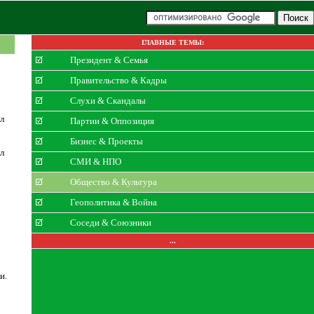
ГЛАВНЫЕ ТЕМЫ:
Президент & Семья
Правительство & Кадры
Слухи & Скандалы
л
Партии & Оппозиция
Бизнес & Проекты
л
СМИ & НПО
Общество & Культура
о
Геополитика & Война
Соседи & Союзники
...
и.