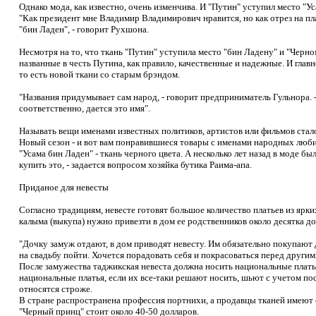
Однако мода, как известно, очень изменчива. И "Путин" уступил место "У
"Как президент мне Владимир Владимирович нравится, но как отрез на пл
"бин Ладен", - говорит Рухшона.
Несмотря на то, что ткань "Путин" уступила место "бин Ладену" и "Черн
названные в честь Путина, как правило, качественные и надежные. И главн
то есть новой ткани со старым брэндом.
"Названия придумывает сам народ, - говорит предприниматель Гульнора. - 
соответственно, дается это имя".
Называть вещи именами известных политиков, артистов или фильмов стал
Новый сезон - и вот вам понравившиеся товары с именами народных люби
"Усама бин Ладен" - ткань черного цвета. А несколько лет назад в моде б
купить это, - задается вопросом хозяйка бутика Раима-апа.
Приданое для невесты
Согласно традициям, невесте готовят большое количество платьев из ярки
калыма (выкупа) нужно привезти в дом ее родственников около десятка д
"Дочку замуж отдают, в дом приводят невесту. Им обязательно покупают
на свадьбу пойти. Хочется порадовать себя и покрасоваться перед другими
После замужества таджикская невеста должна носить национальные плать
национальные платья, если их все-таки решают носить, шьют с учетом п
относятся строже.
В стране распространена профессия портнихи, а продавцы тканей имеют 
"Черный принц" стоит около 40-50 долларов.