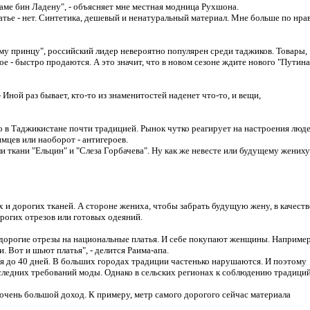
саме бин Ладену", - объясняет мне местная модница Рухшона.
атье - нет. Синтетика, дешевый и ненатуральный материал. Мне больше по нра
ому принцу", российский лидер невероятно популярен среди таджиков. Товары,
ое - быстро продаются. А это значит, что в новом сезоне ждите нового "Путина
Иной раз бывает, кто-то из знаменитостей наденет что-то, и вещи,
о в Таджикистане почти традицией. Рынок чутко реагирует на настроения люде
мцев или наоборот - антигероев.
ыли ткани "Ельцин" и "Слеза Горбачева". Ну как же невесте или будущему жениху
х и дорогих тканей. А стороне жениха, чтобы забрать будущую жену, в качеств
орогих отрезов или готовых одеяний.
 дорогие отрезы на национальные платья. И себе покупают женщины. Например
. Вот и шьют платья", - делится Раима-апа.
я до 40 дней. В больших городах традиции частенько нарушаются. И поэтому
оследних требований моды. Однако в сельских регионах к соблюдению традици
очень большой доход. К примеру, метр самого дорогого сейчас материала