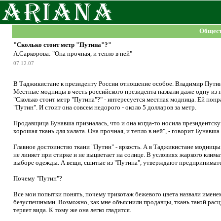
Общест
"Сколько стоит метр "Путина"?"
А.Саркорова: "Она прочная, и тепло в ней"
07.12.07
В Таджикистане к президенту России отношение особое. Владимир Путин
Местные модницы в честь российского президента назвали даже одну из 
"Сколько стоит метр "Путина"?" - интересуется местная модница. Ей понр
"Путин". И стоит она совсем недорого - около 5 долларов за метр.
Продавщица Бунавша призналась, что и она когда-то носила президентскую
хорошая ткань для халата. Она прочная, и тепло в ней", - говорит Бунавша
Главное достоинство ткани "Путин" - яркость. А в Таджикистане модницы 
не линяет при стирке и не выцветает на солнце. В условиях жаркого кли
выборе одежды. А вещи, сшитые из "Путина", утверждают предпринимател
Почему "Путин"?
Все мои попытки понять, почему трикотаж бежевого цвета назвали именем
безуспешными. Возможно, как мне объяснили продавцы, ткань такой расц
теряет вида. К тому же она легко гладится.