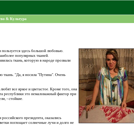
во & Культура
 пользуется здесь большой любовью.
наиболее популярных тканей.
авилась ткань, которую в народе прозвали
 ткань. "Да, я носила "Путина". Очень
любят все яркое и цветастое. Кроме того, она
мата республики это немаловажный фактор при
и, - стойкие.
 российского президента, оказались
ветки поглощает солнечные лучи и долго не