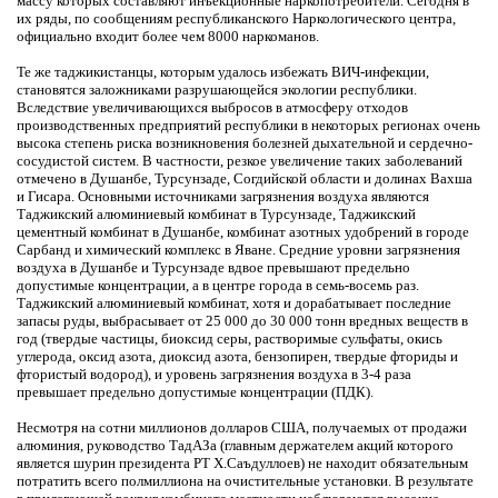
массу которых составляют инъекционные наркопотребители. Сегодня в
их ряды, по сообщениям республиканского Наркологического центра,
официально входит более чем 8000 наркоманов.
Те же таджикистанцы, которым удалось избежать ВИЧ-инфекции,
становятся заложниками разрушающейся экологии республики.
Вследствие увеличивающихся выбросов в атмосферу отходов
производственных предприятий республики в некоторых регионах очень
высока степень риска возникновения болезней дыхательной и сердечно-
сосудистой систем. В частности, резкое увеличение таких заболеваний
отмечено в Душанбе, Турсунзаде, Согдийской области и долинах Вахша
и Гисара. Основными источниками загрязнения воздуха являются
Таджикский алюминиевый комбинат в Турсунзаде, Таджикский
цементный комбинат в Душанбе, комбинат азотных удобрений в городе
Сарбанд и химический комплекс в Яване. Средние уровни загрязнения
воздуха в Душанбе и Турсунзаде вдвое превышают предельно
допустимые концентрации, а в центре города в семь-восемь раз.
Таджикский алюминиевый комбинат, хотя и дорабатывает последние
запасы руды, выбрасывает от 25 000 до 30 000 тонн вредных веществ в
год (твердые частицы, биоксид серы, растворимые сульфаты, окись
углерода, оксид азота, диоксид азота, бензопирен, твердые фториды и
фтористый водород), и уровень загрязнения воздуха в 3-4 раза
превышает предельно допустимые концентрации (ПДК).
Несмотря на сотни миллионов долларов США, получаемых от продажи
алюминия, руководство ТадАЗа (главным держателем акций которого
является шурин президента РТ Х.Саъдуллоев) не находит обязательным
потратить всего полмиллиона на очистительные установки. В результате