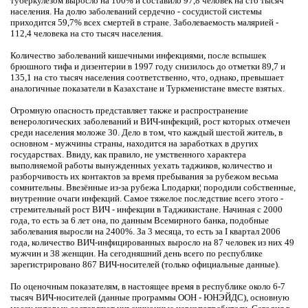
туберкулёзом выросло на 100% и составило 97,8 человек на сто тысяч
населения. На долю заболеваний сердечно - сосудистой системы
приходится 59,7% всех смертей в стране. Заболеваемость малярией -
112,4 человека на сто тысяч населения.
Количество заболеваний кишечными инфекциями, после вспышек
брюшного тифа и дизентерии в 1997 году снизилось до отметки 89,7 и
135,1 на сто тысяч населения соответственно, что, однако, превышает
аналогичные показатели в Казахстане и Туркменистане вместе взятых.
Огромную опасность представляет также и распространение
венерологических заболеваний и ВИЧ-инфекций, рост которых отмечен
среди населения моложе 30. Дело в том, что каждый шестой житель, в
основном - мужчины страны, находится на заработках в других
государствах. Ввиду, как правило, не умственного характера
выполняемой работы вынужденных уехать таджиков, количество и
разборчивость их контактов за время пребывания за рубежом весьма
сомнительны. Ввезённые из-за рубежа Lподарки¦ породили собственные,
внутренние очаги инфекций. Самое тяжелое последствие всего этого -
стремительный рост ВИЧ - инфекции в Таджикистане. Начиная с 2000
года, то есть за 6 лет она, по данным Всемирного банка, подобные
заболевания выросли на 2400%. За 3 месяца, то есть за I квартал 2006
года, количество ВИЧ-инфицированных выросло на 87 человек из них 49
мужчин и 38 женщин. На сегодняшний день всего по республике
зарегистрировано 867 ВИЧ-носителей (только официальные данные).
По оценочным показателям, в настоящее время в республике около 6-7
тысяч ВИЧ-носителей (данные программы ООН - ЮНЭЙДС), основную