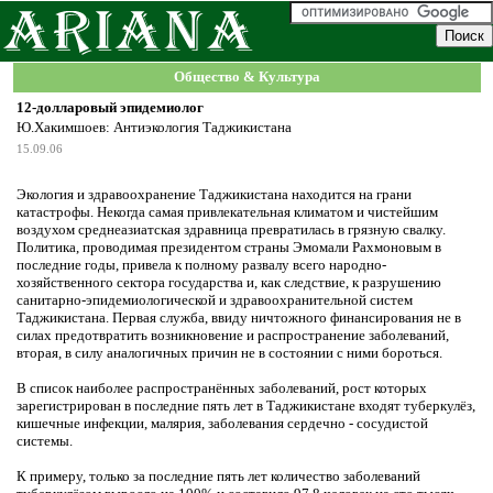
Общество & Культура
12-долларовый эпидемиолог
Ю.Хакимшоев: Антиэкология Таджикистана
15.09.06
Экология и здравоохранение Таджикистана находится на грани
катастрофы. Некогда самая привлекательная климатом и чистейшим
воздухом среднеазиатская здравница превратилась в грязную свалку.
Политика, проводимая президентом страны Эмомали Рахмоновым в
последние годы, привела к полному развалу всего народно-
хозяйственного сектора государства и, как следствие, к разрушению
санитарно-эпидемиологической и здравоохранительной систем
Таджикистана. Первая служба, ввиду ничтожного финансирования не в
силах предотвратить возникновение и распространение заболеваний,
вторая, в силу аналогичных причин не в состоянии с ними бороться.
В список наиболее распространённых заболеваний, рост которых
зарегистрирован в последние пять лет в Таджикистане входят туберкулёз,
кишечные инфекции, малярия, заболевания сердечно - сосудистой
системы.
К примеру, только за последние пять лет количество заболеваний