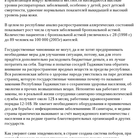
в прилегающей вокруг комбината местности наблюдаются высокие
уровни респираторных заболеваний, особенно у детей, рост детской
смертности, удвоение нормальных показателей выкидышей и высокий
уровень рака кожи.
В целом по республике анализ распространения аллергических состояний
показывает рост числа случаев заболеваний бронхиальной астмой.
Количество пациентов с бронхиальной астмой увеличилось с 28 (1998 г.)
до 89 человек на 100 000 (2005г) жителей.
Государственные чиновники не могут, да и не хотят предпринимать
необходимые меры для улучшения ситуации, потому, как для этого
придётся дополнительно расходовать бюджетные деньги, а их лучше
потратить на себя. Тщетны и попытки соседей Таджикистана обратить
внимание на распространение вредных веществ за пределы республики.
Вся рахмоновская забота о здоровье народа уместилась на паре десятков
страниц, которую государственные чиновники почему-то называют
законами Республики Таджикистан о сохранении здоровья населения, об
экологии и прочих возвышенных вещах. Непонятно как работают эти
законы, но в реальной жизни сотрудники санитарно-эпидемиологической
службы получают около 12$ в месяц, работники здравоохранения -
порядка 12-16$. Не хватает необходимого оборудования и прививочных
доз для борьбы с инфекционными заболеваниями. И санитары, и медики
страны практически выживают за счёт вынужденного взяточничества с
населения и на редкие гранты благотворительных организаций и других
государств.
Как уверяют сами эпидемиологи, в стране создана система поборов, при