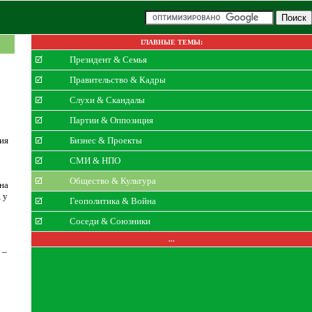
ГЛАВНЫЕ ТЕМЫ:
Президент & Семья
Правительство & Кадры
Слухи & Скандалы
Партии & Оппозиция
ия
Бизнес & Проекты
СМИ & НПО
Общество & Культура
на
 у
Геополитика & Война
Соседи & Союзники
...
 –