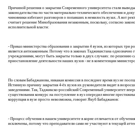
Причиной решения о закрытии Современного университета стали вывод
законодательства по части материально-технического обеспечения и док
чиновники избегают разговоров о попавших в немилость вузах. А вот ре
считает решение Минобразования незаконным, поскольку, согласно законод
исполнительной власти:
- Приказ министерства образования о закрытии 4 вузов, из которых три ро
является антизаконным. Потому что в законах Таджикистана однозначно 
учреждениями, могут быть закрыты только в двух случаях: по решению с
приостановление деятельности наших вузов - не в компетенции министерс
По словам Бабаджанова, никакая комиссия в последнее время вуз не посещ
Истинную причину закрытия 4-ёх вузов их руководители видят в возро
заведениями. Так, Таджикско-российский Современный университет впервы
существования конкурс на поступление в вуз опередил многие престижны
коррупция в вузе просто невозможна, говорит Якуб Бабаджанов:
- Процесс обучения в нашем университете в корне отличается от обучени
исключены, потому что преподаватели сами не участвуют в текущей атте