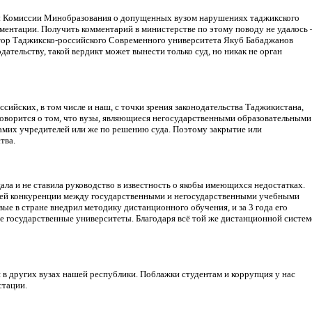
ы Комиссии Минобразования о допущенных вузом нарушениях таджикского
ументации. Получить комментарий в министерстве по этому поводу не удалось 
ктор Таджикско-российского Современного университета Якуб Бабаджанов
ательству, такой вердикт может вынести только суд, но никак не орган
ссийских, в том числе и наш, с точки зрения законодательства Таджикистана,
говорится о том, что вузы, являющиеся негосударственными образовательными
амих учредителей или же по решению суда. Поэтому закрытие или
тва.
ала и не ставила руководство в известность о якобы имеющихся недостатках.
сшей конкуренции между государственными и негосударственными учебными
е в стране внедрил методику дистанционного обучения, и за 3 года его
е государственные университеты. Благодаря всё той же дистанционной систем
я в других вузах нашей республики. Поблажки студентам и коррупция у нас
стации.