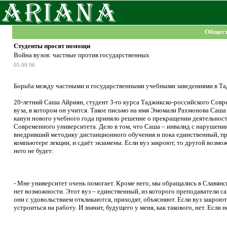
Общест
Студенты просят помощи
Война вузов: частные против государственных
05.09.06
Борьба между частными и государственными учебными заведениями в Та
20-летний Саша Айриян, студент 3-го курса Таджикско-российского Совр
вуза, в котором он учится. Такое письмо на имя Эмомали Рахмонова Саша 
канун нового учебного года приняло решение о прекращении деятельност
Современного университета. Дело в том, что Саша – инвалид с нарушени
внедривший методику дистанционного обучения и пока единственный, п
компьютере лекции, и сдаёт экзамены. Если вуз закроют, то другой возм
него не будет:
- Мне университет очень помогает. Кроме него, мы обращались в Славянск
нет возможности. Этот вуз – единственный, из которого преподаватели са
они с удовольствием откликаются, приходят, объясняют. Если вуз закрою
устроиться на работу. И значит, будущего у меня, как такового, нет. Если 