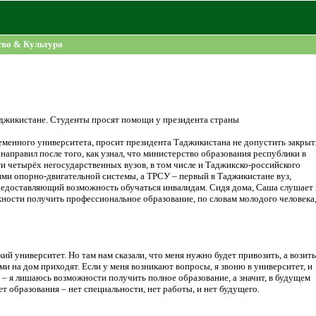
во & Культура
джикистане. Студенты просят помощи у президента страны
еменного университета, просит президента Таджикистана не допустить закрыт
направил после того, как узнал, что министерство образования республики в
и четырёх негосударственных вузов, в том числе и Таджикско-российского
ями опорно-двигательной системы, а ТРСУ – первый в Таджикистане вуз,
редоставляющий возможность обучаться инвалидам. Сидя дома, Саша слушает 
ожности получить профессиональное образование, по словам молодого человека,
ий университет. Но там нам сказали, что меня нужно будет привозить, а возить
ми на дом приходят. Если у меня возникают вопросы, я звоню в университет, и
т – я лишаюсь возможности получить полное образование, а значит, в будущем
нет образования – нет специальности, нет работы, и нет будущего.