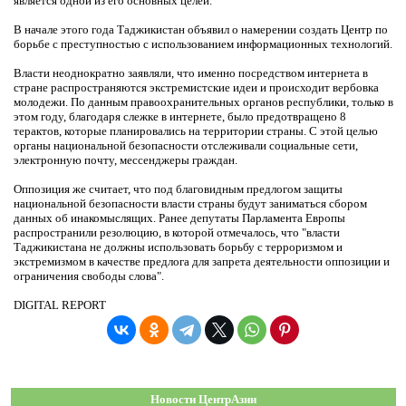
является одной из его основных целей.
В начале этого года Таджикистан объявил о намерении создать Центр по
борьбе с преступностью с использованием информационных технологий.
Власти неоднократно заявляли, что именно посредством интернета в
стране распространяются экстремистские идеи и происходит вербовка
молодежи. По данным правоохранительных органов республики, только в
этом году, благодаря слежке в интернете, было предотвращено 8
терактов, которые планировались на территории страны. С этой целью
органы национальной безопасности отслеживали социальные сети,
электронную почту, мессенджеры граждан.
Оппозиция же считает, что под благовидным предлогом защиты
национальной безопасности власти страны будут заниматься сбором
данных об инакомыслящих. Ранее депутаты Парламента Европы
распространили резолюцию, в которой отмечалось, что "власти
Таджикистана не должны использовать борьбу с терроризмом и
экстремизмом в качестве предлога для запрета деятельности оппозиции и
ограничения свободы слова".
DIGITAL REPORT
Новости ЦентрАзии