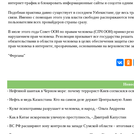
интернет-трафик и блокировать информационные сайты и соцсети одним 
Подобная практика давно существует в соседнем Узбекистане, где весь т
связи. Именно с помощью этого узла власти свободно распоряжаются тем,
пользователям всех провайдеров страны сразу.
В июле этого года Совет ООН по правам человека (СПЧ ООН) принял резо
нарушением прав человека. Резолюция призывает все государства решат
обязательствами в области прав человека в целях обеспечения защиты св
прав человека в интернете, прозрачными, основанными на верховенстве з
"Фергана"
Новос
-
Нефтяной шантаж в Черном море: почему террорист-Киев согласился ос
-
Нефть и медь Казахстана. Кто на самом деле держит Центральную Азию
-
Культ психотравмы разрушает и человека, и народ, - Ольга Андреева
-
Как в Китае искоренили уличную преступность, - Дмитрий Капустин
-
ВС РФ расширяют зону контроля на западе Сумской области – итоговая с