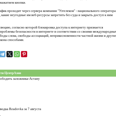
нажатием кнопки.
рафик проходит через сервера компании "Узтелеком" - национального оператора
 какие неугодные им веб-ресурсы запретить без суда и закрыть доступ к ним
люцию, согласно которой блокировка доступа к интернету признается
ь проблемы безопасности в интернете в соответствии со своими международны
ободы слова, свободы ассоциаций, неприкосновенности частной жизни и други
акона способами.
ти ЦентрАзии
вободить заложника-Астану
водка Readovka за 7 августа