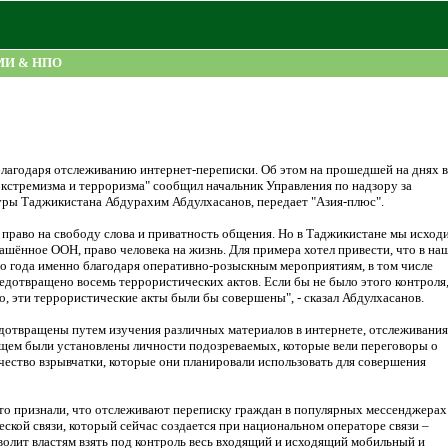
МИ & НПО
благодаря отслеживанию интернет-переписки. Об этом на прошедшей на днях в
кстремизма и терроризма" сообщил начальник Управления по надзору за
уры Таджикистана Абдурахим Абдулхасанов, передает "Азия-плюс".
 право на свободу слова и приватность общения. Но в Таджикистане мы исход
глашённое ООН, право человека на жизнь. Для примера хотел привести, что в на
того года именно благодаря оперативно-розыскным мероприятиям, в том числе
едотвращено восемь террористических актов. Если бы не было этого контроля
о, эти террористические акты были бы совершены", - сказал Абдулхасанов.
дотвращены путем изучения различных материалов в интернете, отслеживания
ующем были установлены личности подозреваемых, которые вели переговоры о
чество взрывчатки, которые они планировали использовать для совершения
то признали, что отслеживают переписку граждан в популярных мессенджерах
ской связи, который сейчас создается при национальном операторе связи –
волит властям взять под контроль весь входящий и исходящий мобильный и