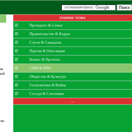
ГЛАВНЫЕ ТЕМЫ:
Президент & Семья
Правительство & Кадры
Слухи & Скандалы
Партии & Оппозиция
Бизнес & Проекты
СМИ & НПО
им
шей
Общество & Культура
,
Геополитика & Война
Соседи & Союзники
...
 во