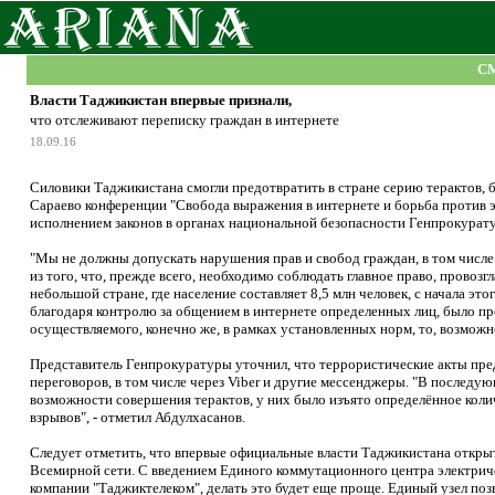
С
Власти Таджикистан впервые признали,
что отслеживают переписку граждан в интернете
18.09.16
Силовики Таджикистана смогли предотвратить в стране серию терактов, 
Сараево конференции "Свобода выражения в интернете и борьба против э
исполнением законов в органах национальной безопасности Генпрокурат
"Мы не должны допускать нарушения прав и свобод граждан, в том числе
из того, что, прежде всего, необходимо соблюдать главное право, провоз
небольшой стране, где население составляет 8,5 млн человек, с начала э
благодаря контролю за общением в интернете определенных лиц, было пр
осуществляемого, конечно же, в рамках установленных норм, то, возможн
Представитель Генпрокуратуры уточнил, что террористические акты пре
переговоров, в том числе через Viber и другие мессенджеры. "В послед
возможности совершения терактов, у них было изъято определённое коли
взрывов", - отметил Абдулхасанов.
Следует отметить, что впервые официальные власти Таджикистана откры
Всемирной сети. С введением Единого коммутационного центра электриче
компании "Таджиктелеком", делать это будет еще проще. Единый узел поз