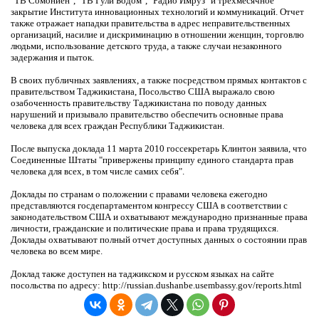
"ТВ Сомониен", "ТВ Гули Бодом", "Радио Имруз" и трехмесячное
закрытие Института инновационных технологий и коммуникаций. Отчет
также отражает нападки правительства в адрес неправительственных
организаций, насилие и дискриминацию в отношении женщин, торговлю
людьми, использование детского труда, а также случаи незаконного
задержания и пыток.
В своих публичных заявлениях, а также посредством прямых контактов с
правительством Таджикистана, Посольство США выражало свою
озабоченность правительству Таджикистана по поводу данных
нарушений и призывало правительство обеспечить основные права
человека для всех граждан Республики Таджикистан.
После выпуска доклада 11 марта 2010 госсекретарь Клинтон заявила, что
Соединенные Штаты "привержены принципу единого стандарта прав
человека для всех, в том числе самих себя".
Доклады по странам о положении с правами человека ежегодно
представляются госдепартаментом конгрессу США в соответствии с
законодательством США и охватывают международно признанные права
личности, гражданские и политические права и права трудящихся.
Доклады охватывают полный отчет доступных данных о состоянии прав
человека во всем мире.
Доклад также доступен на таджикском и русском языках на сайте
посольства по адресу: http://russian.dushanbe.usembassy.gov/reports.html