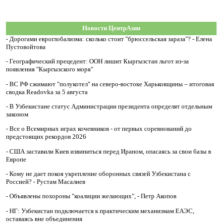
Новости ЦентрАзии
-
Дорогами евроглобализма: сколько стоит "брюссельская зараза"? - Елена
Пустовойтова
-
Географический прецедент: ООН лишит Кыргызстан льгот из-за
появления "Кыргызского моря"
-
ВС РФ сжимают "полукотел" на северо-востоке Харьковщины – итоговая
сводка Readovka за 5 августа
-
В Узбекистане статус Администрации президента определят отдельным
законом
-
Все о Всемирных играх кочевников - от первых соревнований до
предстоящих рекордов 2026
-
США заставили Киев извиниться перед Ираном, опасаясь за свои базы в
Европе
-
Кому не дает покоя укрепление оборонных связей Узбекистана с
Россией? - Рустам Масалиев
-
Объявлены похороны "коалиции желающих", - Петр Акопов
-
НГ: Узбекистан подключается к практическим механизмам ЕАЭС,
оставаясь вне объединения