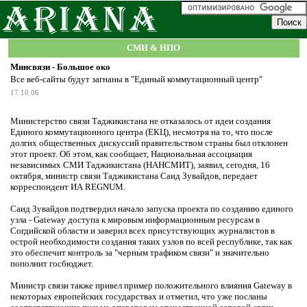
СМИ & НПО
Минсвязи - Большое око
Все веб-сайты будут загнаны в "Единый коммутационный центр"
17.10.06
Министерство связи Таджикистана не отказалось от идеи создания
Единого коммутационного центра (ЕКЦ), несмотря на то, что после
долгих общественных дискуссий правительством страны был отклонен
этот проект. Об этом, как сообщает, Национальная ассоциация
независимых СМИ Таджикистана (НАНСМИТ), заявил, сегодня, 16
октября, министр связи Таджикистана Саид Зувайдов, передает
корреспондент ИА REGNUM.
Саид Зувайдов подтвердил начало запуска проекта по созданию единого
узла - Gateway доступа к мировым информационным ресурсам в
Согдийской области и заверил всех присутствующих журналистов в
острой необходимости создания таких узлов по всей республике, так как
это обеспечит контроль за "черным трафиком связи" и значительно
пополнит госбюджет.
Министр связи также привел пример положительного влияния Gateway в
некоторых европейских государствах и отметил, что уже посланы