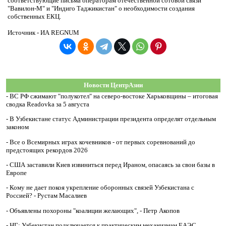
соответствующие письма операторам отечественной сотовой связи
"Вавилон-М" и "Индиго Таджикистан" о необходимости создания
собственных ЕКЦ.
Источник - ИА REGNUM
Новости ЦентрАзии
-
ВС РФ сжимают "полукотел" на северо-востоке Харьковщины – итоговая
сводка Readovka за 5 августа
-
В Узбекистане статус Администрации президента определят отдельным
законом
-
Все о Всемирных играх кочевников - от первых соревнований до
предстоящих рекордов 2026
-
США заставили Киев извиниться перед Ираном, опасаясь за свои базы в
Европе
-
Кому не дает покоя укрепление оборонных связей Узбекистана с
Россией? - Рустам Масалиев
-
Объявлены похороны "коалиции желающих", - Петр Акопов
-
НГ: Узбекистан подключается к практическим механизмам ЕАЭС,