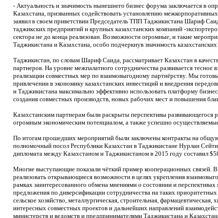
- Актуальность и значимость нынешнего бизнес форума заключается в о
Казахстана, призванных содействовать установлению межкорпоративных
заявил в своем приветствии Председатель ТПП Таджикистана Шариф Саид
таджикских предприятий и крупных казахстанских компаний -экспортеров.
сектора не до конца реализован. Возможности огромные, и такие меропри
Таджикистана и Казахстана, особо подчеркнув значимость казахстанских
Таджикистан, по словам Шариф Саида, рассматривает Казахстан в качест
партнеров. На уровне межпалатного сотрудничества развивается тесное 
реализации совместных мер по взаимовыгодному партнёрству. Мы готов
привлечении в экономику казахстанских инвестиций и внедрения передов
и Таджикистана максимально эффективно использовать платформу бизнес 
создания совместных производств, новых рабочих мест и повышения благ
Казахстанским партнерам были раскрыты перспективы развивающегося 
огромным экономическим потенциалом, а также успешно осуществляемые 
По итогам прошедших мероприятий были заключены контракты на общую 
полномочный посол Республики Казахстан в Таджикистане Нурлан Сейтим
дипломата между Казахстаном и Таджикистаном в 2015 году составил $58
Многие выступающие показали чёткий пример кооперационных связей. В
реализовать открывающиеся возможности в целях укрепления взаимовыго
рамках заинтересованного обмена мнениями о состоянии и перспектива
предложения по диверсификации сотрудничества на таких приоритетных н
сельское хозяйство, металлургическая, строительная, фармацевтическая,
интересных совместных проектов и дальнейших направлений взаимодейст
министерств и ведомств и предпринимателями Таджикистана и Казахста