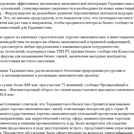
пределении эффективных механизмов экономической интеграции Таджикистана 
 отношений, стимулированию уверенности в необходимости новых инвестиций
. - Форум нацелен на дальнейшее развитие перспективных контактов ведущих
 Это, по мнению председателя, есть показатель того, что потенциал частного
ятия как раз таки и направлены, чтобы продвигать интересы бизнес сообществ
 инвестиций для Таджикистана.
ве одного из ключевых стратегических торгово-экономических и инвестицион
взаимодействие по вопросам обмена экономической и правовой информацией,
ы рассмотреть любые предложения о взаимовыгодном сотрудничестве,
ых технологий, подчеркнул глава ТПП РТ, призвав бизнес сообщества Казахста
форума для налаживания бизнес связей, заключения выгодных контрактов,
осостояния местного населения.
рынка Таджикистана, располагающего богатыми природными ресурсами и
и запланированные к реализации экономические проекты.
сумму более $46 млн. при участии 75 компаний, сообщил Чрезвычайный и
ов. - Внешнеторговый оборот, по словам казахстанского высокопоставленног
0,4 млн.
ыступавшие отмечали, что Таджикистан и Казахстан стремятся максимально
дных торгово-экономических связей, отвечающих интересам двух стран. В
х межгосударственных торгово-экономических отношений прозвучали конкрет
аправлениях, как энергетический сектор, сфера, машиностроения, торговля,
 химическая и пищевая промышленность и др. Более конкретное обсуждение
вия продолжилось в ходе двусторонних встреч с представителями отраслевы
на. Предметное обсуждение было сфокусировано на вопросах диверсификации