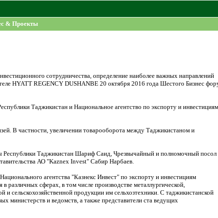
ес & Проекты
инвестиционного сотрудничества, определение наиболее важных направлений
в отеле HYATT REGENCY DUSHANBE 20 октября 2016 года Шестого Бизнес фор
еспублики Таджикистан и Национальное агентство по экспорту и инвестиция
язей. В частности, увеличении товарооборота между Таджикистаном и
ы Республики Таджикистан Шариф Саид, Чрезвычайный и полномочный посол
авительства АО "Kaznex Invest" Сабир Нарбаев.
 Национального агентства "Казнекс Инвест" по экспорту и инвестициям
 в различных сферах, в том числе производстве металлургической,
й и сельскохозяйственной продукции им сельхозтехники. С таджикистанской
ых министерств и ведомств, а также представители ста ведущих