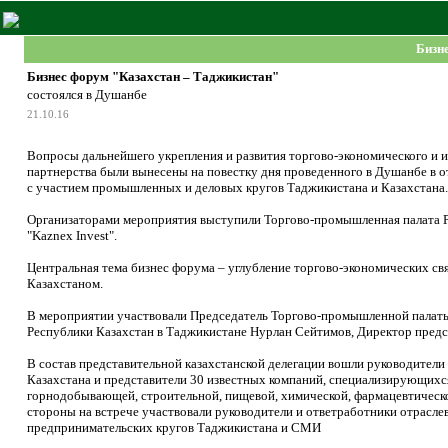
Бизн
Бизнес форум "Казахстан – Таджикистан"
состоялся в Душанбе
21.10.16
Вопросы дальнейшего укрепления и развития торгово-экономического и 
партнерства были вынесены на повестку дня проведенного в Душанбе 
с участием промышленных и деловых кругов Таджикистана и Казахстана.
Организаторами мероприятия выступили Торгово-промышленная палата Р
"Kaznex Invest".
Центральная тема бизнес форума – углубление торгово-экономических св
Казахстаном.
В мероприятии участвовали Председатель Торгово-промышленной палат
Республики Казахстан в Таджикистане Нурлан Сейтимов, Директор предст
В состав представительной казахстанской делегации вошли руководители
Казахстана и представители 30 известных компаний, специализирующихся
горнодобывающей, строительной, пищевой, химической, фармацевтическо
стороны на встрече участвовали руководители и ответработники отраслев
предпринимательских кругов Таджикистана и СМИ