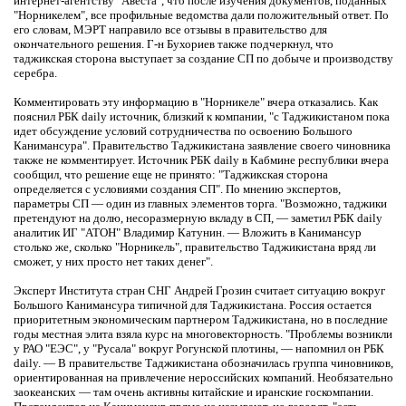
интернет-агентству "Авеста", что после изучения документов, поданных
"Норникелем", все профильные ведомства дали положительный ответ. По
его словам, МЭРТ направило все отзывы в правительство для
окончательного решения. Г-н Бухориев также подчеркнул, что
таджикская сторона выступает за создание СП по добыче и производству
серебра.
Комментировать эту информацию в "Норникеле" вчера отказались. Как
пояснил РБК daily источник, близкий к компании, "с Таджикистаном пока
идет обсуждение условий сотрудничества по освоению Большого
Канимансура". Правительство Таджикистана заявление своего чиновника
также не комментирует. Источник РБК daily в Кабмине республики вчера
сообщил, что решение еще не принято: "Таджикская сторона
определяется с условиями создания СП". По мнению экспертов,
параметры СП — один из главных элементов торга. "Возможно, таджики
претендуют на долю, несоразмерную вкладу в СП, — заметил РБК daily
аналитик ИГ "АТОН" Владимир Катунин. — Вложить в Канимансур
столько же, сколько "Норникель", правительство Таджикистана вряд ли
сможет, у них просто нет таких денег".
Эксперт Института стран СНГ Андрей Грозин считает ситуацию вокруг
Большого Канимансура типичной для Таджикистана. Россия остается
приоритетным экономическим партнером Таджикистана, но в последние
годы местная элита взяла курс на многовекторность. "Проблемы возникли
у РАО "ЕЭС", у "Русала" вокруг Рогунской плотины, — напомнил он РБК
daily. — В правительстве Таджикистана обозначилась группа чиновников,
ориентированная на привлечение нероссийских компаний. Необязательно
заокеанских — там очень активны китайские и иранские госкомпании.