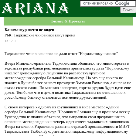
Бизнес & Проекты
Канимансур почти не виден
РБК: Таджикские чиновники тянут время
13.12.06
Таджикские чиновники пока не дали ответ "Норильскому никелю"
Вчера Минэкономразвития Таджикистана объявило, что министерства и
ведомства республики рекомендовали правительству дать "Норильскому
никелю" долгожданную лицензию на разработку крупного
месторождения серебра Большой Канимансур. Но это еще ничего не
значит: в Душанбе все решает президент Эмомали Рахмонов, а он пока не
сказал своего слова. По мнению экспертов, торг за рудник будет идти еще
долго. Тем более что в целом политика Таджикистана по отношению к
российскому бизнесу становится все менее дружественной.
О своем интересе к одному из крупнейших в мире месторождений
серебра Большой Канимансур "Норникель" заявил еще в прошлом месяце.
Руководство компании объявило, что направило свои предложения по
освоению месторождения и теперь ждет ответа таджикских чиновников.
Вчера начальник Управления развития отраслей промышленности МЭРТ
Таджикистана Талбон Бухориев заявил таджикскому информационному