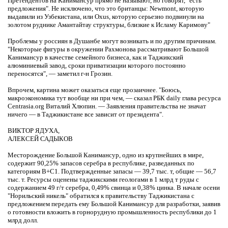
Претендентов на Канимансур прямо не называют, но говорят, "есть
предложения". Не исключено, что это британцы: Newmont, которую
выдавили из Узбекистана, или Oxus, которую серьезно подвинули на
золотом руднике Амантайтау структуры, близкие к Исламу Каримову"
Проблемы у россиян в Душанбе могут возникать и по другим причинам.
"Некоторые фигуры в окружении Рахмонова рассматривают Большой
Канимансур в качестве семейного бизнеса, как и Таджикский
алюминиевый завод, сроки приватизации которого постоянно
переносятся", — заметил г-н Грозин.
Впрочем, картина может оказаться еще прозаичнее. "Боюсь,
макроэкономика тут вообще ни при чем, — сказал РБК daily глава ресурса
Centrasia.org Виталий Хлюпин. — Заявления правительства не значат
ничего — в Таджикистане все зависит от президента".
ВИКТОР ЯДУХА,
АЛЕКСЕЙ САДЫКОВ
Месторождение Большой Канимансур, одно из крупнейших в мире,
содержит 90,25% запасов серебра в республике, разведанных по
категориям В+С1. Подтвержденные запасы — 39,7 тыс. т, общие — 56,7
тыс. т. Ресурсы оценены таджикскими геологами в 1 млрд т руды с
содержанием 49 г/т серебра, 0,49% свинца и 0,38% цинка. В начале осени
"Норильский никель" обратился к правительству Таджикистана с
предложением передать ему Большой Канимансур для разработки, заявив
о готовности вложить в горнорудную промышленность республики до 1
млрд долл.