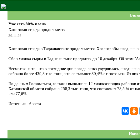
Бизн
Уже есть 80% плана
Хлопковая страда продолжается
30.11.06
Хлопковая страда в Таджикистане продолжается. Хлопкоробы ежедневно 
Сбор хлопка-сырца в Таджикистане продлится до 10 декабря. Об этом "Ав
Несмотря на то, что в последние дни погода резко ухудшилась, ежедневно
собрано более 439,8 тыс. тонн, что составляет 80,4% от госзаказа. Из ни
По данным Госкомстата, госзаказ выполнили 12 хлопкосеющих районов из
Хатлонской области собрано 258,3 тыс. тонн, что составляет 78,5 % от на
или 77,6%.
Источник - Авеста
Новос