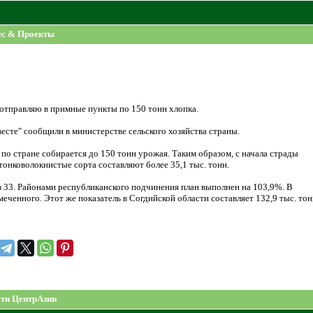
ес & Проекты
отправляю в примные пункты по 150 тонн хлопка.
есте" сообщили в министерстве сельского хозяйства страны.
 по стране собирается до 150 тонн урожая. Таким образом, с начала страды
х тонковолокнистые сорта составляют более 35,1 тыс. тонн.
 33. Районами республиканского подчинения план выполнен на 103,9%. В
меченного. Этот же показатель в Согдийской области составляет 132,9 тыс. то
ти ЦентрАзии