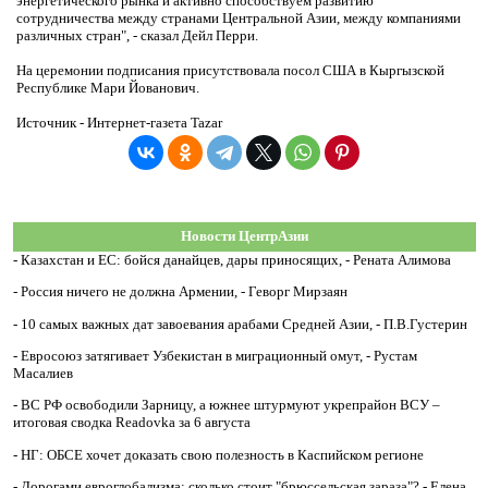
энергетического рынка и активно способствуем развитию
сотрудничества между странами Центральной Азии, между компаниями
различных стран", - сказал Дейл Перри.
На церемонии подписания присутствовала посол США в Кыргызской
Республике Мари Йованович.
Источник - Интернет-газета Tazar
Новости ЦентрАзии
-
Казахстан и ЕС: бойся данайцев, дары приносящих, - Рената Алимова
-
Россия ничего не должна Армении, - Геворг Мирзаян
-
10 самых важных дат завоевания арабами Средней Азии, - П.В.Густерин
-
Евросоюз затягивает Узбекистан в миграционный омут, - Рустам
Масалиев
-
ВС РФ освободили Зарницу, а южнее штурмуют укрепрайон ВСУ –
итоговая сводка Readovka за 6 августа
-
НГ: ОБСЕ хочет доказать свою полезность в Каспийском регионе
-
Дорогами евроглобализма: сколько стоит "брюссельская зараза"? - Елена