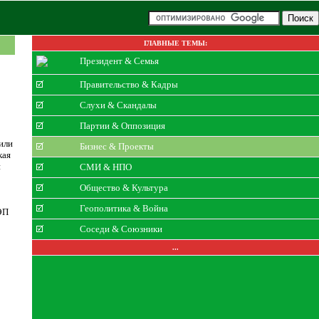
ГЛАВНЫЕ ТЕМЫ:
Президент & Семья
Правительство & Кадры
Слухи & Скандалы
Партии & Оппозиция
или
Бизнес & Проекты
кая
и
СМИ & НПО
Общество & Культура
Геополитика & Война
ЭП
Соседи & Союзники
...