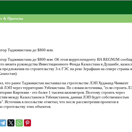
ес & Проекты
ктор Таджикистана до $800 млн.
сектор Таджикистана до $800 млн. Об этом корреспонденту ИА REGNUM сообщ
него визита руководства Инвестиционного Фонда Казахстана в Душанбе, казахс
 предложения по строительству 3-х ГЭС на реке Зерафшан на севере страны 
азахстан).
ил, что ранее Таджикистан настаивал на стротельстве ЛЭП Худжанд-Чимкент
ой ЛЭП через территорию Узбекистана. По словам источника, "если строить Л
риторию Киргизии - это более 1 тысячи километров. Поэтому строить через
стям между Казахстаном и Узбекистаном, данная ЛЭП будет собственностью
". Источник в посольстве отметил, что после рассмотрения проектов в
 стротельству этих объектов.