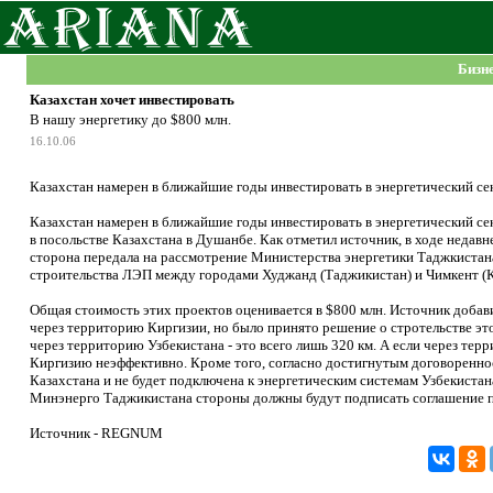
Бизн
Казахстан хочет инвестировать
В нашу энергетику до $800 млн.
16.10.06
Казахстан намерен в ближайшие годы инвестировать в энергетический се
Казахстан намерен в ближайшие годы инвестировать в энергетический 
в посольстве Казахстана в Душанбе. Как отметил источник, в ходе недав
сторона передала на рассмотрение Министерства энергетики Таджкистана
строительства ЛЭП между городами Худжанд (Таджикистан) и Чимкент (К
Общая стоимость этих проектов оценивается в $800 млн. Источник добав
через территорию Киргизии, но было принято решение о стротельстве эт
через территорию Узбекистана - это всего лишь 320 км. А если через тер
Киргизию неэффективно. Кроме того, согласно достигнутым договоренно
Казахстана и не будет подключена к энергетическим системам Узбекистана
Минэнерго Таджикистана стороны должны будут подписать соглашение по
Источник - REGNUM