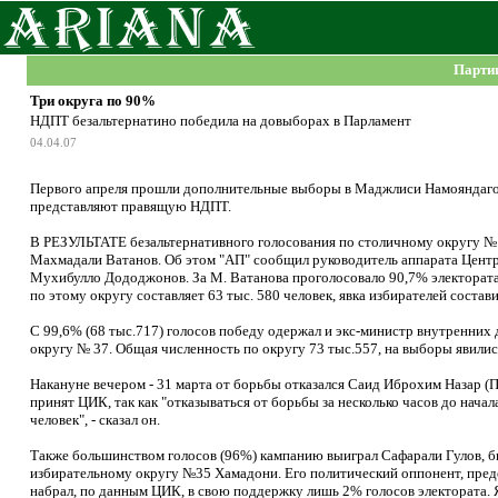
Парти
Три округа по 90%
НДПТ безальтернатино победила на довыборах в Парламент
04.04.07
Первого апреля прошли дополнительные выборы в Маджлиси Намояндагон
представляют правящую НДПТ.
В РЕЗУЛЬТАТЕ безальтернативного голосования по столичному округу №
Махмадали Ватанов. Об этом "АП" сообщил руководитель аппарата Цент
Мухибулло Дододжонов. За М. Ватанова проголосовало 90,7% электората,
по этому округу составляет 63 тыс. 580 человек, явка избирателей состави
С 99,6% (68 тыс.717) голосов победу одержал и экс-министр внутренни
округу № 37. Общая численность по округу 73 тыс.557, на выборы явилис
Накануне вечером - 31 марта от борьбы отказался Саид Иброхим Назар (
принят ЦИК, так как "отказываться от борьбы за несколько часов до начал
человек", - сказал он.
Также большинством голосов (96%) кампанию выиграл Сафарали Гулов, 
избирательному округу №35 Хамадони. Его политический оппонент, пред
набрал, по данным ЦИК, в свою поддержку лишь 2% голосов электората. Яв