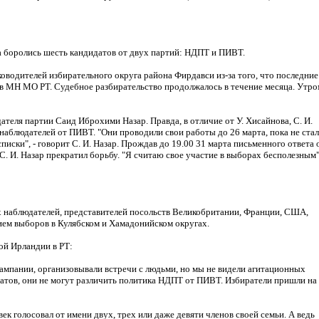
а боролись шесть кандидатов от двух партий: НДПТ и ПИВТ.
ководителей избирательного округа района Фирдавси из-за того, что последние
 в МН МО РТ. Судебное разбирательство продолжалось в течение месяца. Утро
теля партии Саид Иброхими Назар. Правда, в отличие от У. Хисайнова, С. И.
наблюдателей от ПИВТ. "Они проводили свои работы до 26 марта, пока не ста
списки", - говорит С. И. Назар. Прождав до 19.00 31 марта письменного ответа 
С. И. Назар прекратил борьбу. "Я считаю свое участие в выборах бесполезным",
аблюдателей, представителей посольств Великобритании, Франции, США,
ием выборов в Кулябском и Хамадонийском округах.
ой Ирландии в РТ:
ампании, организовывали встречи с людьми, но мы не видели агитационных
идатов, они не могут различить политика НДПТ от ПИВТ. Избиратели пришли на
ек голосовал от имени двух, трех или даже девяти членов своей семьи. А ведь