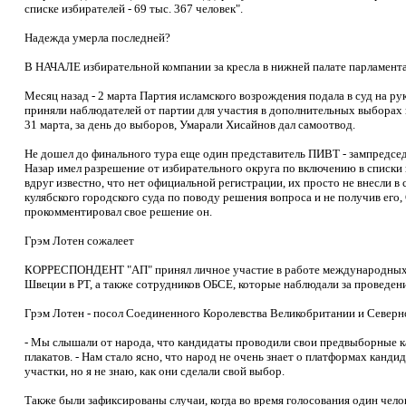
списке избирателей - 69 тыс. 367 человек".
Надежда умерла последней?
В НАЧАЛЕ избирательной компании за кресла в нижней палате парламент
Месяц назад - 2 марта Партия исламского возрождения подала в суд на ру
приняли наблюдателей от партии для участия в дополнительных выборах
31 марта, за день до выборов, Умарали Хисайнов дал самоотвод.
Не дошел до финального тура еще один представитель ПИВТ - зампредседа
Назар имел разрешение от избирательного округа по включению в списки 
вдруг известно, что нет официальной регистрации, их просто не внесли в 
кулябского городского суда по поводу решения вопроса и не получив его, 
прокомментировал свое решение он.
Грэм Лотен сожалеет
КОРРЕСПОНДЕНТ "АП" принял личное участие в работе международных н
Швеции в РТ, а также сотрудников ОБСЕ, которые наблюдали за проведен
Грэм Лотен - посол Соединенного Королевства Великобритании и Северн
- Мы слышали от народа, что кандидаты проводили свои предвыборные к
плакатов. - Нам стало ясно, что народ не очень знает о платформах канд
участки, но я не знаю, как они сделали свой выбор.
Также были зафиксированы случаи, когда во время голосования один челов