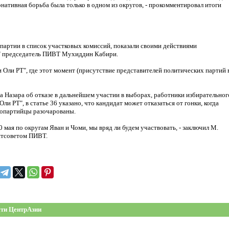
нативная борьба была только в одном из округов, - прокомментировал итоги
артии в список участковых комиссий, показали своими действиями
АП" председатель ПИВТ Мухиддин Кабири.
и Оли РТ", где этот момент (присутствие представителей политических партий 
а Назара об отказе в дальнейшем участии в выборах, работники избирательног
ли РТ", в статье 36 указано, что кандидат может отказаться от гонки, когда
днопартийцы разочарованы.
мая по округам Яван и Чоми, мы вряд ли будем участвовать, - заключил М.
литсоветом ПИВТ.
ти ЦентрАзии