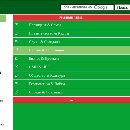
ГЛАВНЫЕ ТЕМЫ:
Президент & Семья
Правительство & Кадры
Слухи & Скандалы
Партии & Оппозиция
Бизнес & Проекты
СМИ & НПО
й
Общество & Культура
Геополитика & Война
Соседи & Союзники
ыл
...
пур