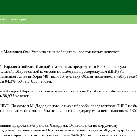
и & Оппозиция
 Маджлиси Оли. Уже известны победители: все три новых депутата
1 Фирдавси победил бывший заместитель председателя Верховного суда
ральной избирательной комиссии по выборам и референдумам (ЦИК) РТ
 явившегося на выборы (48 тыс. 665 человек). Общая численность избирателе
ла 84,3% (53 тыс. 655 человек).
х дел Хумдин Шарипов, который баллотировался по Кулябскому избирательному
ь 68,935 человек.
ПИВТ). По словам М. Дододжонова, отказ от борьбы представителя ПИВТ не б
а голосования незаконно. Мы не сняли его кандидатуру, за него голосовали 135
бывший председатель района Хамадони. Он избирался по окружному
седатель районной ячейки Партии исламского возрождения Абдулкодир Хасан
ка избирателей этого округа составила 94% (65 тыс. 315 человек), всего в