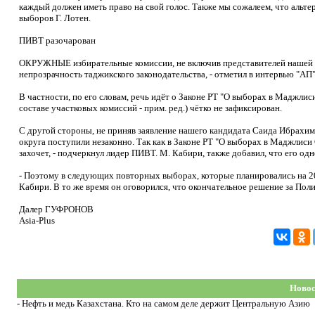
каждый должен иметь право на свой голос. Также мы сожалеем, что альтер
выборов Г. Лотен.
ПИВТ разочарован
ОКРУЖНЫЕ избирательные комиссии, не включив представителей нашей п
непрозрачность таджикского законодательства, - отметил в интервью "
В частности, по его словам, речь идёт о Законе РТ "О выборах в Маджлис
составе участковых комиссий - прим. ред.) чётко не зафиксирован.
С другой стороны, не приняв заявление нашего кандидата Саида Ибрахим
округа поступили незаконно. Так как в Законе РТ "О выборах в Маджлиси О
захочет, - подчеркнул лидер ПИВТ. М. Кабири, также добавил, что его о
- Поэтому в следующих повторных выборах, которые планировались на 20 
Кабири. В то же время он оговорился, что окончательное решение за По
Далер ГУФРОНОВ
Asia-Plus
Новос
-
Нефть и медь Казахстана. Кто на самом деле держит Центральную Азию