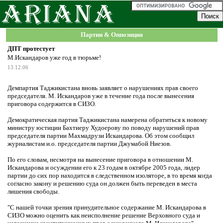
Партии & Оппозиция
ДПТ протестует
М.Искандаров уже год в тюрьме!
13.12.06
Демпартия Таджикистана вновь заявляет о нарушениях прав своего
председателя. М. Искандаров уже в течение года после вынесения
приговора содержится в СИЗО.
Демократическая партия Таджикистана намерена обратиться к новому
министру юстиции Бахтиеру Худоерову по поводу нарушений прав
председателя партии Махмадрузи Искандарова. Об этом сообщил
журналистам и.о. председателя партии Джумабой Ниезов.
По его словам, несмотря на вынесение приговора в отношении М.
Искандарова и осуждении его к 23 годам в октябре 2005 года, лидер
партии до сих пор находится в следственном изоляторе, в то время когда
согласно закону и решению суда он должен быть переведен в места
лишения свободы.
"С нашей точки зрения принудительное содержание М. Искандарова в
СИЗО можно оценить как неисполнение решение Верховного суда и