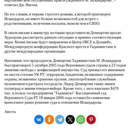
нарушение конституционных прав осужденного М. Искандарова", -
отметил Дж. Ниезов.
По его словам, в тюрьме строгого режима, к которой приговорен
Искандаров, он имеет больше возможностей для встреч с
родственниками, получения посылок, нежели чем в СИЗО.
В своем письме к министру юстиции представители Демпартии просят
Худоерова рассмотреть данную ситуацию и принять соответствующие
меры. Копии письма будут направлены в Центр ОБСЕ в Душанбе,
Международную конфедерацию Красного креста в Таджикистане и
другие международные организации.
Напомним, что председатель Демпартии Таджикистана М. Искандаров
был приговорен 5 октября 2005 года Верховным судом страны к 23 годам
лишения свободы с конфискацией имущества. Суд признал его виновным
по шести статьям УК РТ: терроризм, бандитизм, незаконное содержание
охраны, незаконное хранение оружия, злоупотребление служебным
положением и растрата госсредств. Лидер Демпартии также лишен
госнаград и звания генерал-майора. Кроме того, с него взыскано $470
тыс. в пользу госпредприятия "Таджикгаз". Кассационный суд
Верховного Суда РТ 18 января 2006 года оставил без изменения
вынесенное ранее решение суда в отношении Искандарова.
Авеста