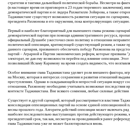
стратегии и тактики дальнейшей политической борьбы. Несмотря на фак
(в настоящее время он приговорен к 23 годам тюремного заключения), и
демократической партии и ее лидера Рахматилло Зойирова, а также откр
Таджикистане существует возможность развития ситуации по сценариям,
президента Рахмонова и его окружения, пока контролирующих ситуацию.
Первый и наиболее благоприятный для нынешнего главы режима сценари
демократической партии при помощи административного ресурса, пропага
официальный Душанбе ужесточил свою политику в отношении неправител
политической оппозиции, критикующей существующий режим, а также п
данного сценария, призванного обеспечить победу Рахмонова на предсто
партий – Аграрной и Партии экономических реформ, которые призваны "
электорат, не дав ему возможности перейти под влияние оппозиции. Этот 
позволивший Исламу Каримову на время создать видимость, что возглавл
Особое внимание глава Таджикистана уделяет роли внешнего фактора, иг
на Москву, которая в интересах сохранения и развития отношений выда
преступлениях. Однако в складывающейся непростой ситуации вокруг со
отношения, Рахмонову необходимо учитывать возможные последствия ира
контексте Таджикистана. Вне всякого сомнения, любые силовые действия 
Существует и другой сценарий, который рассматривается властями Тадж
консолидация оппозиционных партий на основе единой оппозиционной п
весны прошлого года. Алгоритм действий оппозиции может включать ряд 
наиболее последовательно выступающих против действующего режима, м
президентский срок, так как, несмотря на проводившийся ранее рефере
глава Таджикистана уже не может баллотироваться вновь.