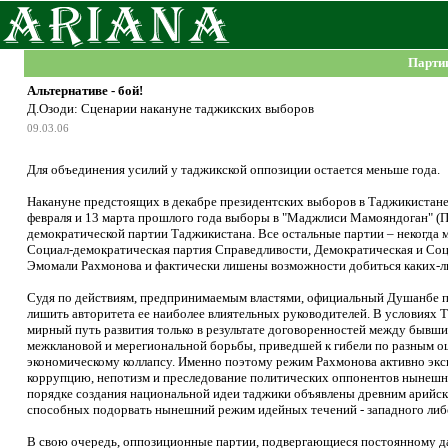
Парти
Альтернативе - бой!
Д.Озоди: Сценарии накануне таджикских выборов
09.03.06
Для объединения усилий у таджикской оппозиции остается меньше года.
Накануне предстоящих в декабре президентских выборов в Таджикистане
февраля и 13 марта прошлого года выборы в "Маджлиси Мамояндоган" (П
демократической партии Таджикистана. Все остальные партии – некогда
Социал-демократическая партия Справедливости, Демократическая и Со
Эмомали Рахмонова и фактически лишены возможности добиться каких-л
Судя по действиям, предпринимаемым властями, официальный Душанбе пыт
лишить авторитета ее наиболее влиятельных руководителей. В условиях 
мирный путь развития только в результате договоренностей между бывш
межклановой и мерегиональной борьбы, приведшей к гибели по разным оце
экономическому коллапсу. Именно поэтому режим Рахмонова активно экс
коррупцию, непотизм и преследование политических оппонентов нынешне
порядке создания национальной идеи таджики объявлены древним арийск
способных подорвать нынешний режим идейных течений - западного либе
В свою очередь, оппозиционные партии, подвергающиеся постоянному да