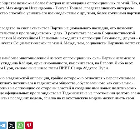
 обществе возможна более быстрая консолидация оппозиционных партий. Так, 
рата Махмадрузи Искандарова - Тимура Тошева, представляющего интересы
ство способно усилить его взаимодействие с другими, более крупными партия
водство за счет активистов Партии национального наследия, что позволит
ельство в пропагандистских целях. В результате раскола Социалистической
 партии Мирхусейном Нарзиевым, находится в оппозиции Рахмонову, другая – 
нуется Социалистической партией. Между тем, социалисты Нарзиева могут ст
 наиболее многочисленной из всех оппозиционных сил - Партии исламского
ухиддина Кабири, ориентированного, как считается, на Европу. Либо верх
дом Нури, сыном нынешнего главы ПИВТ Саида Абдулло Нури.
ию в таджикской оппозиции, крайне осторожно относятся к перспективам ее
иктного потенциала в таджикском обществе, обусловленного как социально-
ления на оппозицию со стороны властей и создание ими новых политических
еде официальных пропагандистов в Таджикистане на протяжении долгого врем
бытия последних недель, ссылка на казахстанскую модель может иметь свои