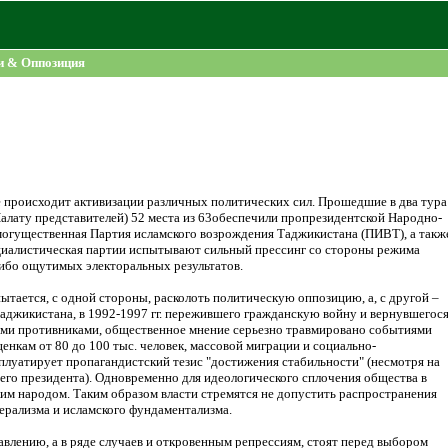
и & Оппозиция
 происходит активизации различных политических сил. Прошедшие в два тура
алату представителей) 52 места из 63обеспечили пропрезидентской Народно-
 могущественная Партия исламского возрождения Таджикистана (ПИВТ), а такж
циалистическая партии испытывают сильный прессинг со стороны режима
ибо ощутимых электоральных результатов.
ается, с одной стороны, расколоть политическую оппозицию, а, с другой –
Таджикистана, в 1992-1997 гг. пережившего гражданскую войну и вернувшегося
ими противниками, общественное мнение серьезно травмировано событиями
нкам от 80 до 100 тыс. человек, массовой миграции и социально-
плуатирует пропагандистский тезис "достижения стабильности" (несмотря на
го президента). Одновременно для идеологического сплочения общества в
им народом. Таким образом власти стремятся не допустить распространения
рализма и исламского фундаментализма.
влению, а в ряде случаев и откровенным репрессиям, стоят перед выбором