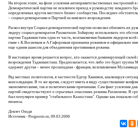
На втором этапе, на фоне усиления антиправительственных настроений в
Демократической партии не исключен приход к руководству младшего б
определенных кругов местного бизнес сообщества. Последнее обстоятель
– социал-демократами и Партией исламского возрождения.
Раскол внутри Социал-демократической партии позволил обновить их руко
лидеру социал-демократов Рахматилло Зойирову использовать это обстоят
партии Таджикистана одна ее часть, возглавляемая бывшим лидером всей
главе с К.Восиевым и А.Гафоровым признанна режимом и официально име
еще одним шансом для объединения противников режима.
В настоящее время решается вопрос, кто окажется доминирующей силой в
возрождения Таджикистана. Предполагается, что либо это будет группа М
одержит другая – менее прозападная - фракция, возглавляемая Мухамма
Ряд местных политологов, в частности Едгор Хакимов, анализируя ситуац
консолидации. В то же время, следует иметь в виду существование конфл
экономическими, так и политическими причинами. Сам факт усиления дав
партий свидетельствуют о серьезных опасениях режима Рахмонова. В ср
был популярен пример "стабильного Казахстана". Однако как показали со
нюансы.
Девлет Озоди
Источник - Рrognosis.ru, 09.03.2006