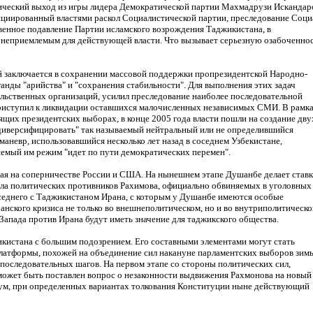
тический выход из игры лидера Демократической партии Махмадрузи Искандар
нициированный властями раскол Социалистической партии, преследование Соци
овенное подавление Партии исламского возрождения Таджикистана, в
 неприемлемым для действующей власти. Что вызывает серьезную озабоченно
й заключается в сохранении массовой поддержки пропрезидентской Народно-
нды "арийства" и "сохранения стабильности". Для выполнения этих задач
ьственных организаций, усилил преследование наиболее последовательной
риступил к ликвидации оставшихся малочисленных независимых СМИ. В рамк
ящих президентских выборах, в конце 2005 года власти пошли на создание дву
диверсифицировать" так называемый нейтральный или не определившийся
маневр, использовавшийся несколько лет назад в соседнем Узбекистане,
яемый им режим "идет по пути демократических перемен".
рая на соперничестве России и США. На нынешнем этапе Душанбе делает став
вала политических противников Рахимова, официально обвиняемых в уголовных
седнего с Таджикистаном Ирана, с которым у Душанбе имеются особые
нского кризиса не только во внешнеполитическом, но и во внутриполитическ
Запада против Ирана будут иметь значение для таджикского общества.
икистана с большим подозрением. Его составными элементами могут стать
латформы, похожей на объединение сил накануне парламентских выборов зим
последовательных шагов. На первом этапе со стороны политических сил,
ожет быть поставлен вопрос о незаконности выдвижения Рахмонова на новый
ндум, при определенных вариантах толкования Конституции ныне действующий