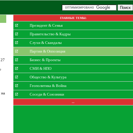
ГЛАВНЫЕ ТЕМЫ:
Президент & Семья
Правительство & Кадры
Слухи & Скандалы
Партии & Оппозиция
 27
Бизнес & Проекты
СМИ & НПО
е
Общество & Культура
Геополитика & Война
 на
Соседи & Союзники
...