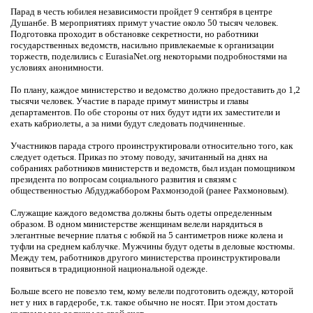
Парад в честь юбилея независимости пройдет 9 сентября в центре
Душанбе. В мероприятиях примут участие около 50 тысяч человек.
Подготовка проходит в обстановке секретности, но работники
государственных ведомств, насильно привлекаемые к организации
торжеств, поделились с EurasiaNet.org некоторыми подробностями на
условиях анонимности.
По плану, каждое министерство и ведомство должно предоставить до 1,2
тысячи человек. Участие в параде примут министры и главы
департаментов. По обе стороны от них будут идти их заместители и
ехать кабриолеты, а за ними будут следовать подчиненные.
Участников парада строго проинструктировали относительно того, как
следует одеться. Приказ по этому поводу, зачитанный на днях на
собраниях работников министерств и ведомств, был издан помощником
президента по вопросам социального развития и связям с
общественностью Абдуджаббором Рахмонзодой (ранее Рахмоновым).
Служащие каждого ведомства должны быть одеты определенным
образом. В одном министерстве женщинам велели нарядиться в
элегантные вечерние платья с юбкой на 5 сантиметров ниже колена и
туфли на среднем каблучке. Мужчины будут одеты в деловые костюмы.
Между тем, работников другого министерства проинструктировали
появиться в традиционной национальной одежде.
Больше всего не повезло тем, кому велели подготовить одежду, которой
нет у них в гардеробе, т.к. такое обычно не носят. При этом достать