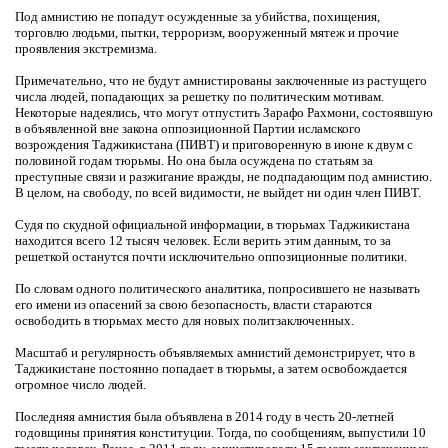
Под амнистию не попадут осужденные за убийства, похищения,
торговлю людьми, пытки, терроризм, вооруженный мятеж и прочие
проявления экстремизма.
Примечательно, что не будут амнистированы заключенные из растущего
числа людей, попадающих за решетку по политическим мотивам.
Некоторые надеялись, что могут отпустить Зарафо Рахмони, состоявшую
в объявленной вне закона оппозиционной Партии исламского
возрождения Таджикистана (ПИВТ) и приговоренную в июне к двум с
половиной годам тюрьмы. Но она была осуждена по статьям за
преступные связи и разжигание вражды, не подпадающим под амнистию.
В целом, на свободу, по всей видимости, не выйдет ни один член ПИВТ.
Судя по скудной официальной информации, в тюрьмах Таджикистана
находится всего 12 тысяч человек. Если верить этим данным, то за
решеткой останутся почти исключительно оппозиционные политики.
По словам одного политического аналитика, попросившего не называть
его имени из опасений за свою безопасность, власти стараются
освободить в тюрьмах место для новых политзаключенных.
Масштаб и регулярность объявляемых амнистий демонстрирует, что в
Таджикистане постоянно попадает в тюрьмы, а затем освобождается
огромное число людей.
Последняя амнистия была объявлена в 2014 году в честь 20-летней
годовщины принятия конституции. Тогда, по сообщениям, выпустили 10