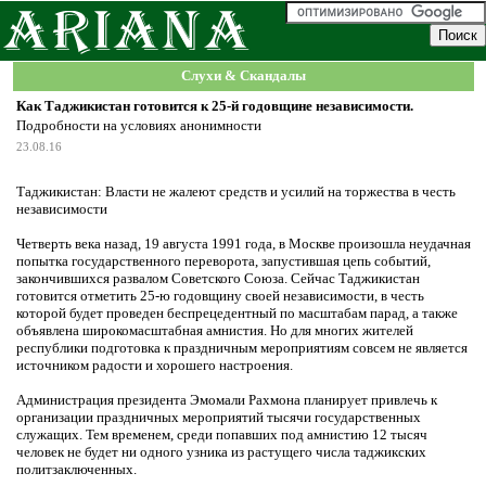
Слухи & Скандалы
Как Таджикистан готовится к 25-й годовщине независимости.
Подробности на условиях анонимности
23.08.16
Таджикистан: Власти не жалеют средств и усилий на торжества в честь
независимости
Четверть века назад, 19 августа 1991 года, в Москве произошла неудачная
попытка государственного переворота, запустившая цепь событий,
закончившихся развалом Советского Союза. Сейчас Таджикистан
готовится отметить 25-ю годовщину своей независимости, в честь
которой будет проведен беспрецедентный по масштабам парад, а также
объявлена широкомасштабная амнистия. Но для многих жителей
республики подготовка к праздничным мероприятиям совсем не является
источником радости и хорошего настроения.
Администрация президента Эмомали Рахмона планирует привлечь к
организации праздничных мероприятий тысячи государственных
служащих. Тем временем, среди попавших под амнистию 12 тысяч
человек не будет ни одного узника из растущего числа таджикских
политзаключенных.