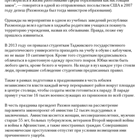
претворяться в жизнь работниками сферы образования как настоящий
закон", — говорится в одной из отправленных посольством США в 2007
году депеш (Рахмонзода был тогда министром образования).
Однажды на мероприятии в одном из учебных заведений республики
Рахмонзода велел одетым в хиджабы родителям учащихся покинуть
территорию учреждения, назвав их обезьянами. Правда, позже ему
пришлось извиниться.
В 2013 году он приказал студенткам Таджикского государственного
педагогического университета приходить на учебу в обуви с каблучком,
но не выше 10 сантиметров. Кроме того студенткам предписывалось
облачаться в однотонную одежду простого покроя. Юбки могли быть
любого цвета, кроме белого и черного. На входе в вуз каждое утро стояли
люди, проверявшие соблюдение студентами предписанных правил.
Также в рамках подготовки к празднованиям в честь юбилея
независимости власти каждый вечер перекрывают район вокруг площади
в центре столицы, чтобы солдаты могли готовиться к параду. В параде
примут участие 16 тысяч военнослужащих из гарнизонов по всей стране.
В честь праздника президент Рахмон направил на рассмотрение
парламента законопроект об амнистии 12 тысяч подсудимых и
заключенных. Амнистия коснется женщин, несовершеннолетних, мужчин
старше 55 лет, больных туберкулезом, ветеранов Второй мировой войны
и войны в Афганистане, а также иностранных граждан. Совершивших
экономические преступления отпустят при условии возмещения ими
причиненного ущерба.