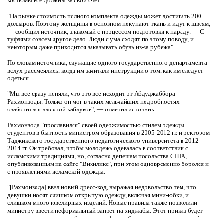
костюмы все должны за свой счет.
"На рынке стоимость полного комплекта одежды может достигать 200
долларов. Поэтому женщины в основном покупают ткань и идут к швеям,
— сообщил источник, знакомый с процессом подготовки к параду. — С
туфлями совсем другое дело. Люди с ума сходят по этому поводу, и
некоторым даже приходится заказывать обувь из-за рубежа".
По словам источника, служащие одного государственного департамента
вслух рассмеялись, когда им зачитали инструкции о том, как им следует
одеться.
"Мы все сразу поняли, что это все исходит от Абдуджаббора
Рахмонзоды. Только он мог в таких мельчайших подробностях
озаботиться высотой каблуков", — отметил источник.
Рахмонзода "прославился" своей одержимостью стилем одежды
студентов в бытность министром образования в 2005-2012 гг. и ректором
Таджикского государственного педагогического университета в 2012-
2014 гг. Он требовал, чтобы молодежь одевалась в соответствии с
исламскими традициями, но, согласно депешам посольства США,
опубликованным на сайте "Викиликс", при этом одновременно боролся и
с проявлениями исламской одежды.
"[Рахмонзода] ввел новый дресс-код, выражая недовольство тем, что
девушки носят слишком открытую одежду, включая мини-юбки, и
слишком много ювелирных изделий. Новые правила также позволили
министру ввести неформальный запрет на хиджабы. Этот приказ будет