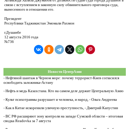
Холикзода Халила Джумабоя от должности судьи суда города Душанбе в
связи с вступлением в законную силу обвинительного приговора суда,
вынесенного в отношении его.
Президент
Республики Таджикистан Эмомали Рахмон
г.Душанбе
12 августа 2016 года
№736
Новости ЦентрАзии
-
Нефтяной шантаж в Черном море: почему террорист-Киев согласился
освободить заложника-Астану
-
Нефть и медь Казахстана. Кто на самом деле держит Центральную Азию
-
Культ психотравмы разрушает и человека, и народ, - Ольга Андреева
-
Как в Китае искоренили уличную преступность, - Дмитрий Капустин
-
ВС РФ расширяют зону контроля на западе Сумской области – итоговая
сводка Readovka за 7 августа