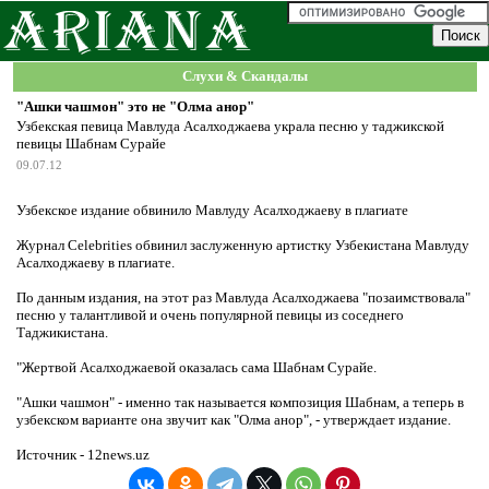
Слухи & Скандалы
"Ашки чашмон" это не "Олма анор"
Узбекская певица Мавлуда Асалходжаева украла песню у таджикской
певицы Шабнам Сурайе
09.07.12
Узбекское издание обвинило Мавлуду Асалходжаеву в плагиате
Журнал Celebrities обвинил заслуженную артистку Узбекистана Мавлуду
Асалходжаеву в плагиате.
По данным издания, на этот раз Мавлуда Асалходжаева "позаимствовала"
песню у талантливой и очень популярной певицы из соседнего
Таджикистана.
"Жертвой Асалходжаевой оказалась сама Шабнам Сурайе.
"Ашки чашмон" - именно так называется композиция Шабнам, а теперь в
узбекском варианте она звучит как "Олма анор", - утверждает издание.
Источник - 12news.uz