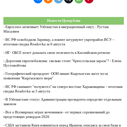
Новости ЦентрАзии
-
Евросоюз затягивает Узбекистан в миграционный омут, - Рустам
Масалиев
-
ВС РФ освободили Зарницу, а южнее штурмуют укрепрайон ВСУ –
итоговая сводка Readovka за 6 августа
-
НГ: ОБСЕ хочет доказать свою полезность в Каспийском регионе
-
Дорогами евроглобализма: сколько стоит "брюссельская зараза"? - Елена
Пустовойтова
-
Географический прецедент: ООН лишит Кыргызстан льгот из-за
появления "Кыргызского моря"
-
ВС РФ сжимают "полукотел" на северо-востоке Харьковщины – итоговая
сводка Readovka за 5 августа
-
В Узбекистане статус Администрации президента определят отдельным
законом
-
Все о Всемирных играх кочевников - от первых соревнований до
предстоящих рекордов 2026
-
США заставили Киев извиниться перед Ираном, опасаясь за свои базы в