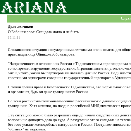
Слух
Дело летчиков
О.Бобоназарова: Скандала могло и не быть
15.11.11
Сложившаяся ситуация с осужденными летчиками очень опасна для обще
правозащитница Ойнихол Бобоназарова.
"Напряженность в отношениях России с Таджикистаном спровоцировал пр
точки зрения, нарушение государственной границы является уголовно-на
закон, и того, каким бы партнером ни являлась для нас Россия. Ведь власти
советскими офицерами совершил государственный переворот в Афганиста
С точки зрения права и безопасности Таджикистана, это нормальная объе
и где сажают, будь он даже гражданином России.
По всем российским телеканалам сейчас рассказывают о данном инциденте
гражданина. Хотя активно, но поздно российский МИД включился в проце
Эту ситуацию можно было разрешить еще до начала следственных действ
вопрос и не доводить дело до суда. А раздувание этого скандала на телека
без того усилит ксенофобское настроение в России. Поступает множество
"облавах" на таджиков.