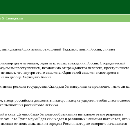
и & Скандалы
ства и дальнейших взаимоотношений Таджикистана и России, считает
иговор двум летчикам, один из которых гражданин России. С юридической
казуемым преступлением, независимо от гражданства человека, преступившего
 не знают, что внутри этого самолета. Один такой самолет в свое время с
не во дворце Хафизулло Амина.
ктивная реакция государства. Скандала бы наверняка не произошло: мало ли ко
, а ведь российские дипломаты палец о палец не ударили, чтобы спасти своег
сс вызволения российского летчика.
ий и суда. Думаю, было бы целесообразным на начальном этапе разрешить
налах - это "флаг в руки" для скинхедов и различных национал-патриотов, что 
 звонков от моих знакомых из городов России, которые говорят о начавшихся