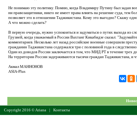
Не понимаю эту политику. Помню, когда Владимиру Путину был задан воп
ни правозащитники, никто не имеет права влиять на решение суда, тем бол
позволяет это в отношении Таджикистана. Кому это выгодно? Скажу одноз
А что можно сделать?
В первую очередь, нужно успокоиться и задуматься о путях выхода из с
Грузией, когда уважаемый в России Вахтанг Кикабидзе сказал: "Задумайт
комментариев. Несколько лет назад российские военные совершили престу
гражданин Таджикистана содержался три с половиной года в следственно
Один из доводов России заключается в том, что МИД РТ в течение трех 
На территории России задерживаются тысячи граждан Таджикистана, и ч
Акмал МАННОНОВ
ASIA-Plus
Новос
Copyright 2016 © Ariana
|
Контакты