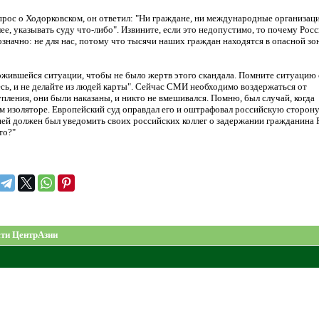
рос о Ходорковском, он ответил: "Ни граждане, ни международные организаци
ее, указывать суду что-либо". Извините, если это недопустимо, то почему Рос
начно: не для нас, потому что тысячи наших граждан находятся в опасной зон
ложившейся ситуации, чтобы не было жертв этого скандала. Помните ситуацию 
есь, и не делайте из людей карты". Сейчас СМИ необходимо воздержаться от
пления, они были наказаны, и никто не вмешивался. Помню, был случай, когда
м изоляторе. Европейский суд оправдал его и оштрафовал российскую сторону
дней должен был уведомить своих российских коллег о задержании гражданина 
то?"
ти ЦентрАзии