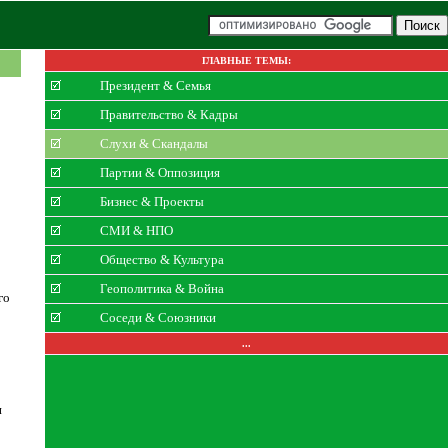
ГЛАВНЫЕ ТЕМЫ:
Президент & Семья
Правительство & Кадры
Слухи & Скандалы
Партии & Оппозиция
Бизнес & Проекты
СМИ & НПО
Общество & Культура
Геополитика & Война
го
Соседи & Союзники
о
...
и