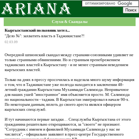
Слухи & Скандалы
Кыргызстанский полковник хотел...
"Дело №": захватить власть в Таджикистане?!
02.03.09
Очередной шпионский скандал между странами-союзниками удивляет не
только странными обвинениями. Но и странным пренебрежением
таджикских властей к Кыргызстану - и не менее странным неведением
кыргызских властей.
Только на днях в прессу просочилась и наделала много шуму информация
о том, что в Таджикистане уже полгода находится в заключении 48-
летний гражданин Кыргызстана Мухаммади Салимзода. Непривычное
для наших ушей "иностранное" имя объясняется просто. М. Салимзода
по национальности - таджик. В Кыргызстан эмигрировал в начале 90-х.
По некоторым данным, вплоть до своего ареста являлся офицером
кыргызских спецслужб.
И тут начинаются первые загадки… Спецслужбы Кыргызстана от этого
гражданина решительно открещиваются, за "своего" не признают.
"Сотрудник с именем и фамилией Мухаммади Салимзода у нас не
числится", - официально заявляют в пресс-центре Государственного