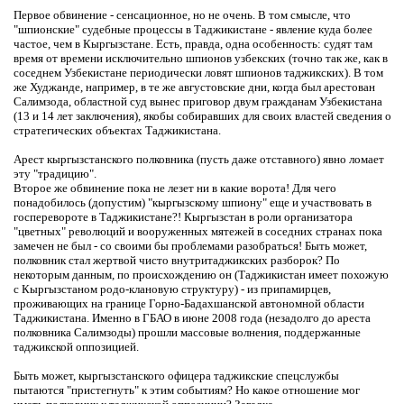
Первое обвинение - сенсационное, но не очень. В том смысле, что
"шпионские" судебные процессы в Таджикистане - явление куда более
частое, чем в Кыргызстане. Есть, правда, одна особенность: судят там
время от времени исключительно шпионов узбекских (точно так же, как в
соседнем Узбекистане периодически ловят шпионов таджикских). В том
же Худжанде, например, в те же августовские дни, когда был арестован
Салимзода, областной суд вынес приговор двум гражданам Узбекистана
(13 и 14 лет заключения), якобы собиравших для своих властей сведения о
стратегических объектах Таджикистана.
Арест кыргызстанского полковника (пусть даже отставного) явно ломает
эту "традицию".
Второе же обвинение пока не лезет ни в какие ворота! Для чего
понадобилось (допустим) "кыргызскому шпиону" еще и участвовать в
госперевороте в Таджикистане?! Кыргызстан в роли организатора
"цветных" революций и вооруженных мятежей в соседних странах пока
замечен не был - со своими бы проблемами разобраться! Быть может,
полковник стал жертвой чисто внутритаджикских разборок? По
некоторым данным, по происхождению он (Таджикистан имеет похожую
с Кыргызстаном родо-клановую структуру) - из припамирцев,
проживающих на границе Горно-Бадахшанской автономной области
Таджикистана. Именно в ГБАО в июне 2008 года (незадолго до ареста
полковника Салимзоды) прошли массовые волнения, поддержанные
таджикской оппозицией.
Быть может, кыргызстанского офицера таджикские спецслужбы
пытаются "пристегнуть" к этим событиям? Но какое отношение мог