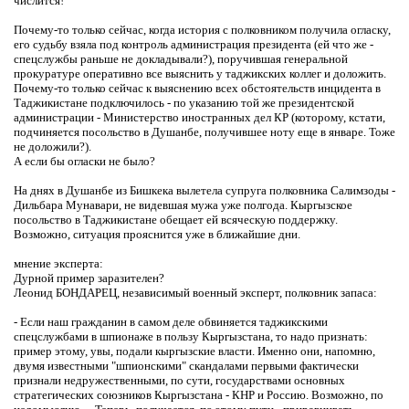
числится!
Почему-то только сейчас, когда история с полковником получила огласку,
его судьбу взяла под контроль администрация президента (ей что же -
спецслужбы раньше не докладывали?), поручившая генеральной
прокуратуре оперативно все выяснить у таджикских коллег и доложить.
Почему-то только сейчас к выяснению всех обстоятельств инцидента в
Таджикистане подключилось - по указанию той же президентской
администрации - Министерство иностранных дел КР (которому, кстати,
подчиняется посольство в Душанбе, получившее ноту еще в январе. Тоже
не доложили?).
А если бы огласки не было?
На днях в Душанбе из Бишкека вылетела супруга полковника Салимзоды -
Дильбара Мунавари, не видевшая мужа уже полгода. Кыргызское
посольство в Таджикистане обещает ей всяческую поддержку.
Возможно, ситуация прояснится уже в ближайшие дни.
мнение эксперта:
Дурной пример заразителен?
Леонид БОНДАРЕЦ, независимый военный эксперт, полковник запаса:
- Если наш гражданин в самом деле обвиняется таджикскими
спецслужбами в шпионаже в пользу Кыргызстана, то надо признать:
пример этому, увы, подали кыргызские власти. Именно они, напомню,
двумя известными "шпионскими" скандалами первыми фактически
признали недружественными, по сути, государствами основных
стратегических союзников Кыргызстана - КНР и Россию. Возможно, по