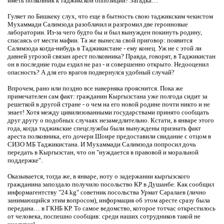
иметь полковник к таджикской оппозиции? Загадка…
Гуляет по Бишкеку слух, что еще в бытность свою таджикским чекистом
Мухаммади Салимзода разоблачил и разгромил две героиновые
лаборатории. Из-за чего будто бы и был вынужден покинуть родину,
спасаясь от мести мафии. Та же вынесла свой приговор: появится
Салимзода когда-нибудь в Таджикистане - ему конец. Уж не с этой ли
давней угрозой связан арест полковника? Правда, говорят, в Таджикистан
он в последние годы ездил не раз - и совершенно открыто. Недооценил
опасность? А для его врагов подвернулся удобный случай?
Впрочем, рано или поздно все наверняка прояснится. Пока же
примечателен сам факт: гражданин Кыргызстана уже полгода сидит за
решеткой в другой стране - о чем на его новой родине почти никто и не
знает! Хотя между цивилизованными государствами принято сообщать
друг другу о подобных случаях незамедлительно. Кстати, в январе этого
года, когда таджикские спецслужбы были вынуждены признать факт
ареста полковника, его дочери Шоире предоставили свидание с отцом в
СИЗО МБ Таджикистана. И Мухаммади Салимзода попросил дочь
передать в Кыргызстан, что он "нуждается в правовой и моральной
поддержке".
Оказывается, тогда же, в январе, ноту о задержании кыргызского
гражданина запоздало получило посольство КР в Душанбе. Как сообщил
информагентству "24.kg" советник посольства Урмат Саралаев (лично
занимающийся этим вопросом), информация об этом аресте сразу была
передана… в ГКНБ КР. То самое ведомство, которое тотчас открестилось
от человека, поспешно сообщив: среди наших сотрудников такой не