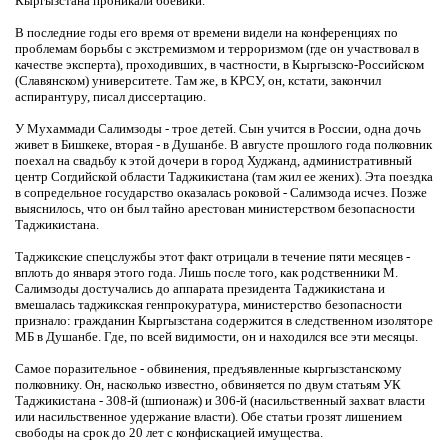
Кыргызстана проникали боевики.
В последние годы его время от времени видели на конференциях по
проблемам борьбы с экстремизмом и терроризмом (где он участвовал в
качестве эксперта), проходивших, в частности, в Кыргызско-Российском
(Славянском) университете. Там же, в КРСУ, он, кстати, закончил
аспирантуру, писал диссертацию.
У Мухаммади Салимзоды - трое детей. Сын учится в России, одна дочь
живет в Бишкеке, вторая - в Душанбе. В августе прошлого года полковник
поехал на свадьбу к этой дочери в город Худжанд, административный
центр Согдийской области Таджикистана (там жил ее жених). Эта поездка
в сопредельное государство оказалась роковой - Салимзода исчез. Позже
выяснилось, что он был тайно арестован министерством безопасности
Таджикистана.
Таджикские спецслужбы этот факт отрицали в течение пяти месяцев -
вплоть до января этого года. Лишь после того, как родственники М.
Салимзоды достучались до аппарата президента Таджикистана и
вмешалась таджикская генпрокуратура, министерство безопасности
признало: гражданин Кыргызстана содержится в следственном изоляторе
МБ в Душанбе. Где, по всей видимости, он и находился все эти месяцы.
Самое поразительное - обвинения, предъявленные кыргызстанскому
полковнику. Он, насколько известно, обвиняется по двум статьям УК
Таджикистана - 308-й (шпионаж) и 306-й (насильственный захват власти
или насильственное удержание власти). Обе статьи грозят лишением
свободы на срок до 20 лет с конфискацией имущества.