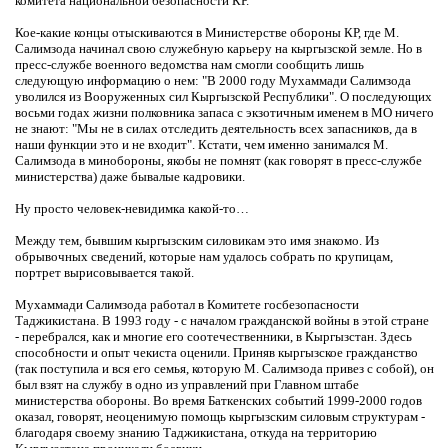
комитета национальной безопасности КР.
Кое-какие концы отыскиваются в Министерстве обороны КР, где М.
Салимзода начинал свою служебную карьеру на кыргызской земле. Но в
пресс-службе военного ведомства нам смогли сообщить лишь
следующую информацию о нем: "В 2000 году Мухаммади Салимзода
уволился из Вооруженных сил Кыргызской Республики". О последующих
восьми годах жизни полковника запаса с экзотичным именем в МО ничего
не знают: "Мы не в силах отследить деятельность всех запасников, да в
наши функции это и не входит". Кстати, чем именно занимался М.
Салимзода в минобороны, якобы не помнят (как говорят в пресс-службе
министерства) даже бывалые кадровики.
Ну просто человек-невидимка какой-то…
Между тем, бывшим кыргызским силовикам это имя знакомо. Из
обрывочных сведений, которые нам удалось собрать по крупицам,
портрет вырисовывается такой.
Мухаммади Салимзода работал в Комитете госбезопасности
Таджикистана. В 1993 году - с началом гражданской войны в этой стране
- перебрался, как и многие его соотечественники, в Кыргызстан. Здесь
способности и опыт чекиста оценили. Приняв кыргызское гражданство
(так поступила и вся его семья, которую М. Салимзода привез с собой), он
был взят на службу в одно из управлений при Главном штабе
министерства обороны. Во время Баткенских событий 1999-2000 годов
оказал, говорят, неоценимую помощь кыргызским силовым структурам -
благодаря своему знанию Таджикистана, откуда на территорию