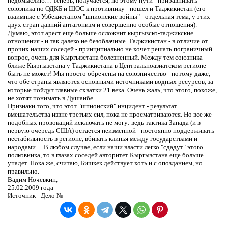
недомыслию… Теперь, получается, по этому пути - приравнивать
союзника по ОДКБ и ШОС к противнику - пошел и Таджикистан (его
взаимные с Узбекистаном "шпионские войны" - отдельная тема, у этих
двух стран давний антагонизм и совершенно особые отношения).
Думаю, этот арест еще больше осложнит кыргызско-таджикские
отношения - и так далеко не безоблачные. Таджикистан - в отличие от
прочих наших соседей - принципиально не хочет решать пограничный
вопрос, очень для Кыргызстана болезненный. Между тем союзника
ближе Кыргызстана у Таджикистана в Центральноазиатском регионе
быть не может! Мы просто обречены на союзничество - потому даже,
что обе страны являются основными источниками водных ресурсов, за
которые пойдут главные схватки 21 века. Очень жаль, что этого, похоже,
не хотят понимать в Душанбе.
Признаки того, что этот "шпионский" инцидент - результат
вмешательства извне третьих сил, пока не просматриваются. Но все же
подобных провокаций исключать не могу: ведь тактика Запада (и в
первую очередь США) остается неизменной - постоянно поддерживать
нестабильность в регионе, вбивать клинья между государствами и
народами… В любом случае, если наши власти легко "сдадут" этого
полковника, то в глазах соседей авторитет Кыргызстана еще больше
упадет. Пока же, считаю, Бишкек действует хоть и с опозданием, но
правильно.
Вадим Ночевкин,
25.02.2009 года
Источник - Дело №