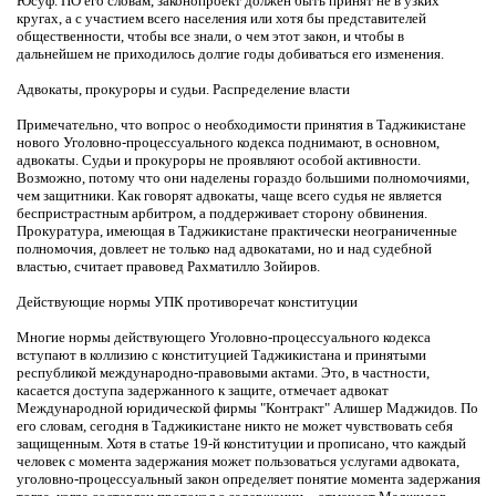
Юсуф. ПО его словам, законопроект должен быть принят не в узких
кругах, а с участием всего населения или хотя бы представителей
общественности, чтобы все знали, о чем этот закон, и чтобы в
дальнейшем не приходилось долгие годы добиваться его изменения.
Адвокаты, прокуроры и судьи. Распределение власти
Примечательно, что вопрос о необходимости принятия в Таджикистане
нового Уголовно-процессуального кодекса поднимают, в основном,
адвокаты. Судьи и прокуроры не проявляют особой активности.
Возможно, потому что они наделены гораздо большими полномочиями,
чем защитники. Как говорят адвокаты, чаще всего судья не является
беспристрастным арбитром, а поддерживает сторону обвинения.
Прокуратура, имеющая в Таджикистане практически неограниченные
полномочия, довлеет не только над адвокатами, но и над судебной
властью, считает правовед Рахматилло Зойиров.
Действующие нормы УПК противоречат конституции
Многие нормы действующего Уголовно-процессуального кодекса
вступают в коллизию с конституцией Таджикистана и принятыми
республикой международно-правовыми актами. Это, в частности,
касается доступа задержанного к защите, отмечает адвокат
Международной юридической фирмы "Контракт" Алишер Маджидов. По
его словам, сегодня в Таджикистане никто не может чувствовать себя
защищенным. Хотя в статье 19-й конституции и прописано, что каждый
человек с момента задержания может пользоваться услугами адвоката,
уголовно-процессуальный закон определяет понятие момента задержания