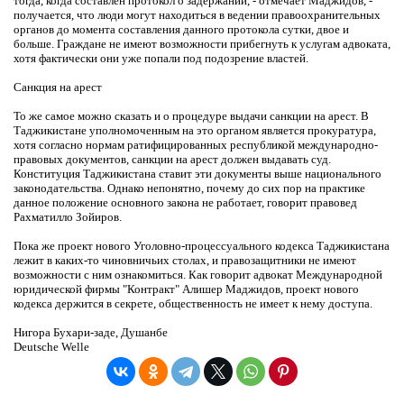
тогда, когда составлен протокол о задержании, - отмечает Маджидов, -
получается, что люди могут находиться в ведении правоохранительных
органов до момента составления данного протокола сутки, двое и
больше. Граждане не имеют возможности прибегнуть к услугам адвоката,
хотя фактически они уже попали под подозрение властей.
Санкция на арест
То же самое можно сказать и о процедуре выдачи санкции на арест. В
Таджикистане уполномоченным на это органом является прокуратура,
хотя согласно нормам ратифицированных республикой международно-
правовых документов, санкции на арест должен выдавать суд.
Конституция Таджикистана ставит эти документы выше национального
законодательства. Однако непонятно, почему до сих пор на практике
данное положение основного закона не работает, говорит правовед
Рахматилло Зойиров.
Пока же проект нового Уголовно-процессуального кодекса Таджикистана
лежит в каких-то чиновничьих столах, и правозащитники не имеют
возможности с ним ознакомиться. Как говорит адвокат Международной
юридической фирмы "Контракт" Алишер Маджидов, проект нового
кодекса держится в секрете, общественность не имеет к нему доступа.
Нигора Бухари-заде, Душанбе
Deutsche Welle