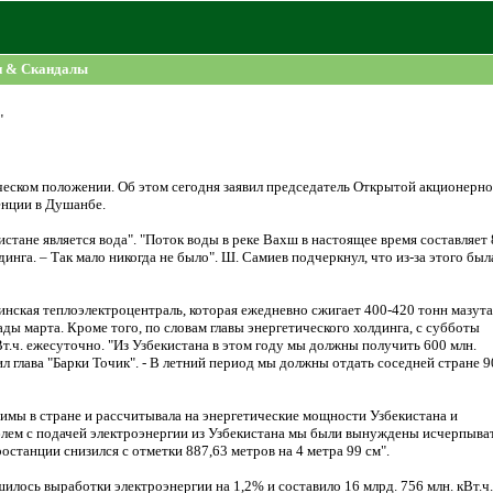
и & Скандалы
"
ческом положении. Об этом сегодня заявил председатель Открытой акционерн
енции в Душанбе.
стане является вода". "Поток воды в реке Вахш в настоящее время составляет 
динга. – Так мало никогда не было". Ш. Самиев подчеркнул, что из-за этого был
нская теплоэлектроцентраль, которая ежедневно сжигает 400-420 тонн мазута
ады марта. Кроме того, по словам главы энергетического холдинга, с субботы
т.ч. ежесуточно. "Из Узбекистана в этом году мы должны получить 600 млн.
ил глава "Барки Точик". - В летний период мы должны отдать соседней стране 
зимы в стране и рассчитывала на энергетические мощности Узбекистана и
роблем с подачей электроэнергии из Узбекистана мы были вынуждены исчерпыва
останции снизился с отметки 887,63 метров на 4 метра 99 см".
лось выработки электроэнергии на 1,2% и составило 16 млрд. 756 млн. кВт.ч.