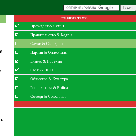
ГЛАВНЫЕ ТЕМЫ:
Президент & Семья
Правительство & Кадры
Слухи & Скандалы
ой
Партии & Оппозиция
Бизнес & Проекты
80-
СМИ & НПО
а
Общество & Культура
.
Геополитика & Война
Соседи & Союзники
900
...
ть