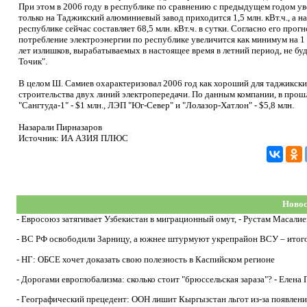
При этом в 2006 году в республике по сравнению с предыдущем годом увел
только на Таджикский алюминиевый завод приходится 1,5 млн. кВт.ч., а н
республике сейчас составляет 68,5 млн. кВт.ч. в сутки. Согласно его про
потребление электроэнергии по республике увеличится как минимум на 1 мл
лет излишков, вырабатываемых в настоящее время в летний период, не буд
Точик".
В целом Ш. Самиев охарактеризовал 2006 год как хороший для таджикски
строительства двух линий электропередачи. По данным компании, в прошл
"Сангтуда-1" - $1 млн., ЛЭП "Юг-Север" и "Лолазор-Хатлон" - $5,8 млн.
Назарали Пирназаров
Источник: ИА АЗИЯ ПЛЮС
Новос
-
Евросоюз затягивает Узбекистан в миграционный омут, - Рустам Масалие
-
ВС РФ освободили Зарницу, а южнее штурмуют укрепрайон ВСУ – итогов
-
НГ: ОБСЕ хочет доказать свою полезность в Каспийском регионе
-
Дорогами евроглобализма: сколько стоит "брюссельская зараза"? - Елена
-
Географический прецедент: ООН лишит Кыргызстан льгот из-за появлени