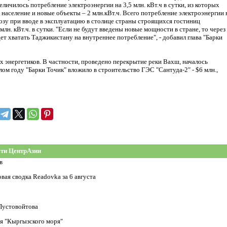
ичилось потребление электроэнергии на 3,5 млн. кВт.ч в сутки, из которых
а население и новые объекты – 2 млн.кВт.ч. Всего потребление электроэнергии 
гнозу при вводе в эксплуатацию в столице страны строящихся гостиниц
н. кВт.ч. в сутки. "Если не будут введены новые мощности в стране, то через
ет хватать Таджикистану на внутреннее потребление", - добавил глава "Барки
х энергетиков. В частности, проведено перекрытие реки Вахш, началось
ом году "Барки Точик" вложило в строительство ГЭС "Сантуда-2" - $6 млн.,
ти ЦентрАзии
в
ая сводка Readovka за 6 августа
 Пустовойтова
я "Кыргызского моря"