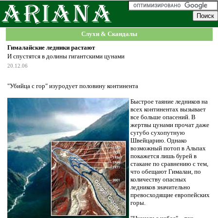
Слухи & Скандалы
Гималайские ледники растают
И спустятся в долины гигантскими цунами
20.12.06
"Убийца с гор" изуродует половину континента
Быстрое таяние ледников на
всех континентах вызывает
все больше опасений. В
жертвы цунами прочат даже
сугубо сухопутную
Швейцарию. Однако
возможный потоп в Альпах
покажется лишь бурей в
стакане по сравнению с тем,
что обещают Гималаи, по
количеству опасных
ледников значительно
превосходящие европейских
горы.