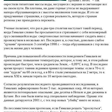
"Цунами с небес" – так
окрестили гигантские массы воды, несущиеся с вершин и сметающие все
на своем пути. Ни плотины, ни даже горные утесы не выдерживают
напора обрушивающихся с высоты миллионов тонн воды. И это не
придуманные страшилки, а суровая реальность, которую странам
региона уже приходилось пережить.
Ученые полагают, что раз в два-три столетия наступает такой период,
когда Гималаи словно бы просыпаются и стряхивают с себя непомерный
груз скопившейся воды: смертоносные потоки начинают сходить вниз с
промежутком в несколько лет. Последнее и, к счастью, довольно слабое
"цунами" произошло 3 сентября 1998 г. – тогда обрушившаяся с гор волна
унесла жизни двух человек.
Причина для повышенной обеспокоенности поведением Гималаев не
оригинальна: повышение температуры, которое, к тому же, в этом районе
происходит быстрее, чем в среднем на Земле, – 0,09°С в год. В последнее
время процесс таяния ледников принял пугающие темпы: если в 70-х гг.
они "худели" на 60 см в год, а в 80-х стали уменьшаться на 2 метра, то к
начала ХХI в. начали терять по 10 метров ежегодно.
Согласно результатам последнего проводившегося исследования, в
Гималаях зафиксировано более 5 тыс. ледниковых озер, 44 из которых
являются потенциально опасными: два десятка в Непале и две дюжины в
Бутане. Все они были взяты под специальное наблюдение. Однако эти
данные датируются 2001 г., с тех пор новых "убийц" никто не искал.
По пессимистическим прогнозам, если Гималаи решать "проснуться",