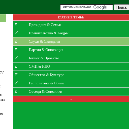
ГЛАВНЫЕ ТЕМЫ:
Президент & Семья
Правительство & Кадры
Слухи & Скандалы
Партии & Оппозиция
Бизнес & Проекты
СМИ & НПО
где
Общество & Культура
Геополитика & Война
,
Соседи & Союзники
ым
нта
...
но