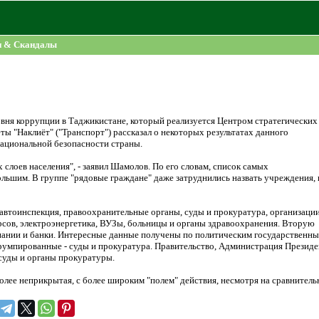
и & Скандалы
овня коррупции в Таджикистане, который реализуется Центром стратегических
ты "Наклиёт" ("Транспорт") рассказал о некоторых результатах данного
национальной безопасности страны.
лоев населения", - заявил Шамолов. По его словам, список самых
ьшим. В группе "рядовые граждане" даже затруднились назвать учреждения, 
автоинспекция, правоохранительные органы, суды и прокуратура, организации
рсов, электроэнергетика, ВУЗы, больницы и органы здравоохранения. Вторую
пании и банки. Интересные данные получены по политическим государственн
румпированные - суды и прокуратура. Правительство, Администрация Президе
 суды и органы прокуратуры.
олее неприкрытая, с более широким "полем" действия, несмотря на сравнитель