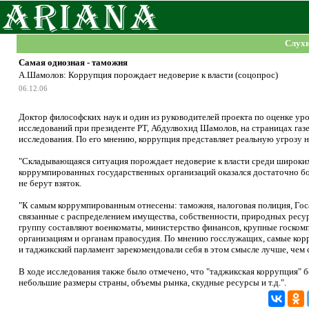
Слух
Самая одиозная - таможня
А.Шамолов: Коррупция порождает недоверие к власти (соцопрос)
06.12.06
Доктор философских наук и один из руководителей проекта по оценке ур
исследований при президенте РТ, Абдулвохид Шамолов, на страницах газе
исследования. По его мнению, коррупция представляет реальную угрозу 
"Складывающаяся ситуация порождает недоверие к власти среди широких с
коррумпированных государственных организаций оказался достаточно бол
не берут взяток.
"К самым коррумпированным отнесены: таможня, налоговая полиция, Гос
связанные с распределением имущества, собственности, природных ресу
группу составляют военкоматы, министерство финансов, крупные госком
организациям и органам правосудия. По мнению госслужащих, самые кор
и таджикский парламент зарекомендовали себя в этом смысле лучше, чем
В ходе исследования также было отмечено, что "таджикская коррупция" б
небольшие размеры страны, объемы рынка, скудные ресурсы и т.д.".