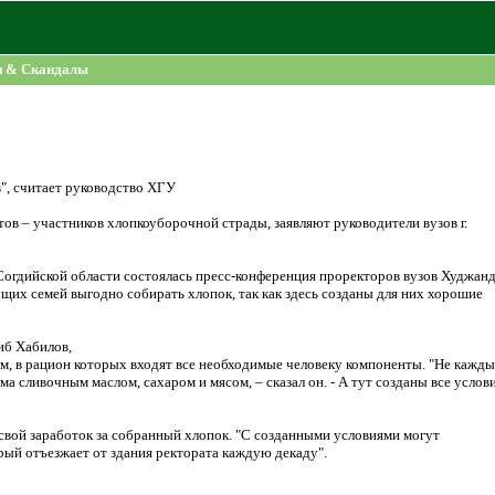
и & Скандалы
", считает руководство ХГУ
тов – участников хлопкоуборочной страды, заявляют руководители вузов г.
Согдийской области состоялась пресс-конференция проректоров вузов Худжанд
щих семей выгодно собирать хлопок, так как здесь созданы для них хорошие
иб Хабилов,
м, в рацион которых входят все необходимые человеку компоненты. "Не кажд
ма сливочным маслом, сахаром и мясом, – сказал он. - А тут созданы все услов
 свой заработок за собранный хлопок. "С созданными условиями могут
орый отъезжает от здания ректората каждую декаду".