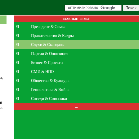
ГЛАВНЫЕ ТЕМЫ:
Президент & Семья
Правительство & Кадры
Слухи & Скандалы
Партии & Оппозиция
Бизнес & Проекты
СМИ & НПО
а,
Общество & Культура
Геополитика & Война
Соседи & Союзники
ый
ия
...