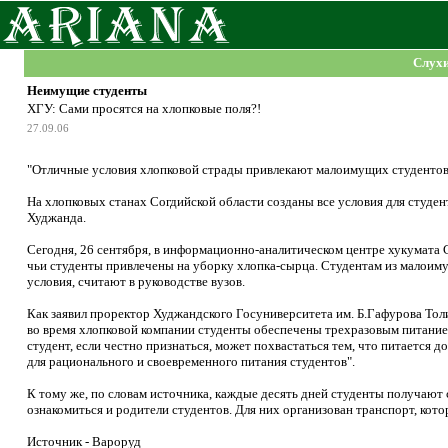
Слух
Неимущие студенты
ХГУ: Сами просятся на хлопковые поля?!
27.09.06
"Отличные условия хлопковой страды привлекают малоимущих студентов
На хлопковых станах Согдийской области созданы все условия для студен
Худжанда.
Сегодня, 26 сентября, в информационно-аналитическом центре хукумата 
чьи студенты привлечены на уборку хлопка-сырца. Студентам из малоиму
условия, считают в руководстве вузов.
Как заявил проректор Худжандского Госуниверситета им. Б.Гафурова Тол
во время хлопковой компании студенты обеспечены трехразовым питание
студент, если честно признаться, может похвастаться тем, что питается до
для рационального и своевременного питания студентов".
К тому же, по словам источника, каждые десять дней студенты получают
ознакомиться и родители студентов. Для них организован транспорт, кот
Источник - Вароруд