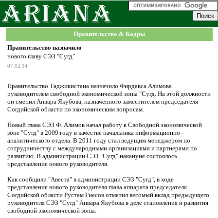
Правительство & Кадры
Правительство назначило
нового главу СЭЗ "Сугд"
07.02.14
Правительство Таджикистана назначило Фирдавса Алимова
руководителем свободной экономической зоны "Сугд. На этой должности
он сменил Анвара Якубова, назначенного заместителем председателя
Согдийской области по экономическим вопросам.
Новый глава СЭЗ Ф. Алимов начал работу в Свободной экономической
зоне "Сугд" в 2009 году в качестве начальника информационно-
аналитического отдела. В 2011 году стал ведущим менеджером по
сотрудничеству с международными организациями и партнерами по
развитию. В администрации СЭЗ "Сугд" накануне состоялось
представление нового руководителя.
Как сообщили "Авеста" в администрации СЭЗ "Сугд", в ходе
представления нового руководителя глава аппарата председателя
Согдийской области Рустам Гиесов отметил весомый вклад предыдущего
руководителя СЭЗ "Сугд" Анвара Якубова в деле становления и развития
свободной экономической зоны.