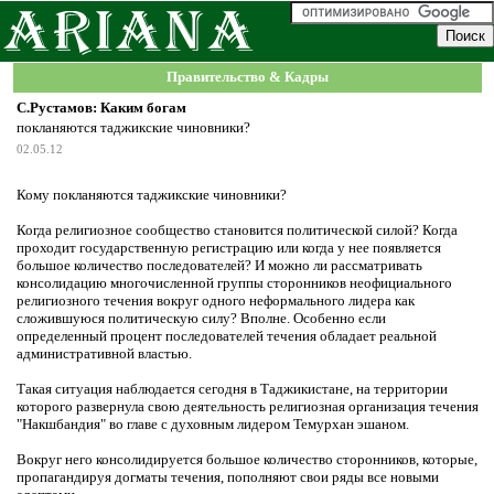
Правительство & Кадры
С.Рустамов: Каким богам
покланяются таджикские чиновники?
02.05.12
Кому покланяются таджикские чиновники?
Когда религиозное сообщество становится политической силой? Когда
проходит государственную регистрацию или когда у нее появляется
большое количество последователей? И можно ли рассматривать
консолидацию многочисленной группы сторонников неофициального
религиозного течения вокруг одного неформального лидера как
сложившуюся политическую силу? Вполне. Особенно если
определенный процент последователей течения обладает реальной
административной властью.
Такая ситуация наблюдается сегодня в Таджикистане, на территории
которого развернула свою деятельность религиозная организация течения
"Накшбандия" во главе с духовным лидером Темурхан эшаном.
Вокруг него консолидируется большое количество сторонников, которые,
пропагандируя догматы течения, пополняют свои ряды все новыми