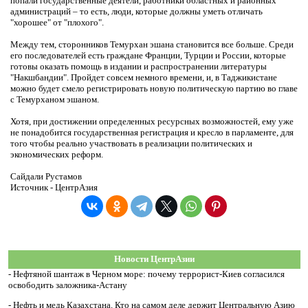
попали государственные деятели, работники областных и районных
администраций – то есть, люди, которые должны уметь отличать
"хорошее" от "плохого".
Между тем, сторонников Темурхан эшана становится все больше. Среди
его последователей есть граждане Франции, Турции и России, которые
готовы оказать помощь в издании и распространении литературы
"Накшбандии". Пройдет совсем немного времени, и, в Таджикистане
можно будет смело регистрировать новую политическую партию во главе
с Темурханом эшаном.
Хотя, при достижении определенных ресурсных возможностей, ему уже
не понадобится государственная регистрация и кресло в парламенте, для
того чтобы реально участвовать в реализации политических и
экономических реформ.
Сайдали Рустамов
Источник - ЦентрАзия
Новости ЦентрАзии
-
Нефтяной шантаж в Черном море: почему террорист-Киев согласился
освободить заложника-Астану
-
Нефть и медь Казахстана. Кто на самом деле держит Центральную Азию