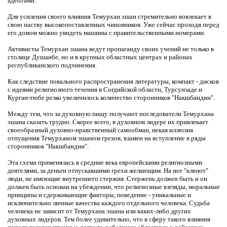
адептами.
Для усиления своего влияния Темурхан эшан стремительно вовлекает в
свою паству высокопоставленных чиновников. Уже сейчас проходя перед
его домом можно увидеть машины с правительственными номерами.
Активисты Темурхан эшана ведут пропаганду своих учений не только в
столице Душанбе, но и в крупных областных центрах и районах
республиканского подчинения.
Как следствие повального распространения литературы, компакт - дисков
с идеями религиозного течения в Согдийской области, Турсунзаде и
Курган-тюбе резко увеличилось количество сторонников "Накшбандии".
Между тем, что за духовную пищу получают последователи Темурхана
эшана сказать трудно. Скорее всего, в духовном лидере их привлекает
своеобразный духовно-нравственный самообман, некая иллюзия
отпущения Темурханом эшаном грехов, взамен на вступление в ряды
сторонников "Накшбандии".
Эта схема применялась в средние века европейскими религиозными
деятелями, за деньги отпускавшими грехи желающим. На нее "клюют"
люди, не имеющие внутреннего стержня. Стержень должен быть и он
должен быть основан на убеждении, что религиозные взгляды, моральные
принципы и сдерживающие факторы, поведение - уникальные и
исключительно личные качества каждого отдельного человека. Судьба
человека не зависит от Темурхана эшана или каких-либо других
духовных лидеров. Тем более удивительно, что в сферу такого влияния