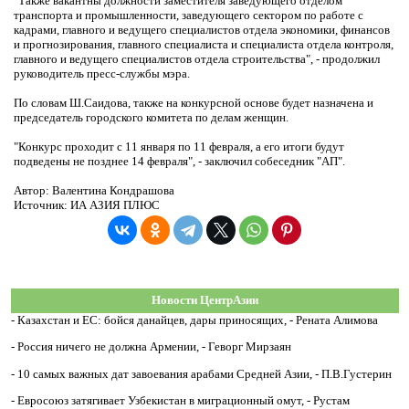
"Также вакантны должности заместителя заведующего отделом
транспорта и промышленности, заведующего сектором по работе с
кадрами, главного и ведущего специалистов отдела экономики, финансов
и прогнозирования, главного специалиста и специалиста отдела контроля,
главного и ведущего специалистов отдела строительства", - продолжил
руководитель пресс-службы мэра.
По словам Ш.Саидова, также на конкурсной основе будет назначена и
председатель городского комитета по делам женщин.
"Конкурс проходит с 11 января по 11 февраля, а его итоги будут
подведены не позднее 14 февраля", - заключил собеседник "АП".
Автор: Валентина Кондрашова
Источник: ИА АЗИЯ ПЛЮС
Новости ЦентрАзии
-
Казахстан и ЕС: бойся данайцев, дары приносящих, - Рената Алимова
-
Россия ничего не должна Армении, - Геворг Мирзаян
-
10 самых важных дат завоевания арабами Средней Азии, - П.В.Густерин
-
Евросоюз затягивает Узбекистан в миграционный омут, - Рустам