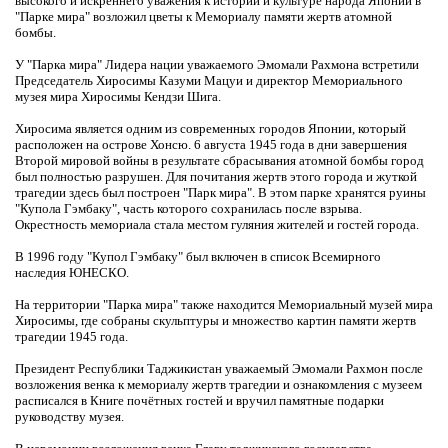
высокого и искреннего уважения к истории и культуре народа Японии в
"Парке мира" возложил цветы к Мемориалу памяти жертв атомной
бомбы.
У "Парка мира" Лидера нации уважаемого Эмомали Рахмона встретили
Председатель Хиросимы Казуми Мацуи и директор Мемориального
музея мира Хиросимы Кендзи Шига.
Хиросима является одним из современных городов Японии, который
расположен на острове Хонсю. 6 августа 1945 года в дни завершения
Второй мировой войны в результате сбрасывания атомной бомбы город
был полностью разрушен. Для почитания жертв этого города и жуткой
трагедии здесь был построен "Парк мира". В этом парке хранятся руины
"Купола Гэмбаку", часть которого сохранилась после взрыва.
Окрестность мемориала стала местом гуляния жителей и гостей города.
В 1996 году "Купол Гэмбаку" был включен в список Всемирного
наследия ЮНЕСКО.
На территории "Парка мира" также находится Мемориальный музей мира
Хиросимы, где собраны скульптуры и множество картин памяти жертв
трагедии 1945 года.
Президент Республики Таджикистан уважаемый Эмомали Рахмон после
возложения венка к мемориалу жертв трагедии и ознакомления с музеем
расписался в Книге почётных гостей и вручил памятные подарки
руководству музея.