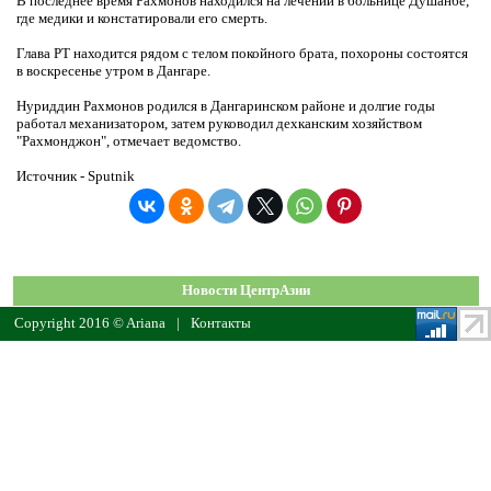
В последнее время Рахмонов находился на лечении в больнице Душанбе,
где медики и констатировали его смерть.
Глава РТ находится рядом с телом покойного брата, похороны состоятся
в воскресенье утром в Дангаре.
Нуриддин Рахмонов родился в Дангаринском районе и долгие годы
работал механизатором, затем руководил дехканским хозяйством
"Рахмонджон", отмечает ведомство.
Источник - Sputnik
Новости ЦентрАзии
Copyright 2016 © Ariana
|
Контакты