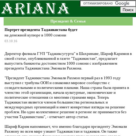
Президент & Семья
Портрет президента Таджикистана будет
на денежной купюре в 1000 сомони
03.10.16
Директор филиала ГУП "Таджиксугурта" в Шахринаве, Шариф Каримов в
своей статье, опубликованной в газете "Таджикистан", предлагает
выпустить банкноты достоинством 1000 сомони с изображением
президента Таджикистана Эмомали Рахмона.
"Президент Таджикистана Эмомали Рахмон первый раз в 1993 году
выступил с трибуны ООН и ознакомил мировое сообщество с
созидательными и политическими планами. Наша страна была принята в
членство этой организации, начала культурные, экономические и
политические отношения со многими странами мира. Теперь
Таджикистан является членом большинства региональных и
международных организаций и имеет конкретные взгляды на решение
проблем. Ни одно коллективное решение в регионе не принимается без
участия Таджикистана", - отмечает автор статьи.
Шариф Карим напоминает, что именно благодаря президенту Эмомали
Рахмону во всем мире узнают Таджикистан и таджиков. Он также