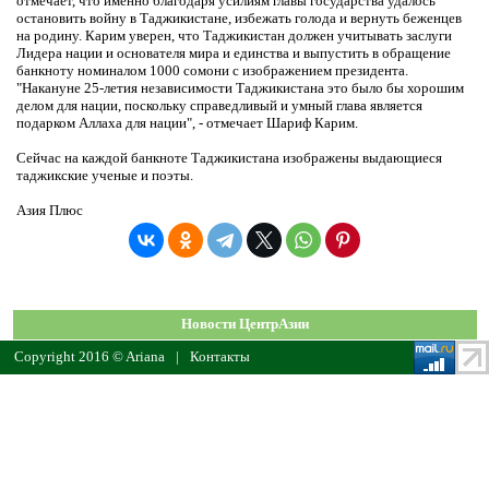
отмечает, что именно благодаря усилиям главы государства удалось
остановить войну в Таджикистане, избежать голода и вернуть беженцев
на родину. Карим уверен, что Таджикистан должен учитывать заслуги
Лидера нации и основателя мира и единства и выпустить в обращение
банкноту номиналом 1000 сомони с изображением президента.
"Накануне 25-летия независимости Таджикистана это было бы хорошим
делом для нации, поскольку справедливый и умный глава является
подарком Аллаха для нации", - отмечает Шариф Карим.
Сейчас на каждой банкноте Таджикистана изображены выдающиеся
таджикские ученые и поэты.
Азия Плюс
Новости ЦентрАзии
Copyright 2016 © Ariana
|
Контакты