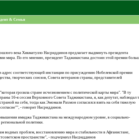
дент & Семья
рошлого века Хикматулло Насриддинов предлагает выдвинуть президента
ии мира. По его мнению, президент Таджикистана достоин этой премии больш
 в адрес соответствующей инстанции по присуждению Нобелевской премии
ства, творческих союзов, Совета ветеранов страны, представителей
"которая грозила стране исчезновением с политической карты мира". "В ту
траны 16-я сессия Верховного Совета Таджикистана, я, как депутат, наблюдал т
траной на себя, тогда как Эмомали Рахмон согласился взять на себя тяжелую
согласие"", - говорит Насриддинов.
 повышении имиджа Таджикистана на международном уровне, в социально-
 региональной политики.
ам водных проблем, восстановлению мира и стабильности в Афганистане,
тсоветском пространстве", - подчеркнул Насриддинов