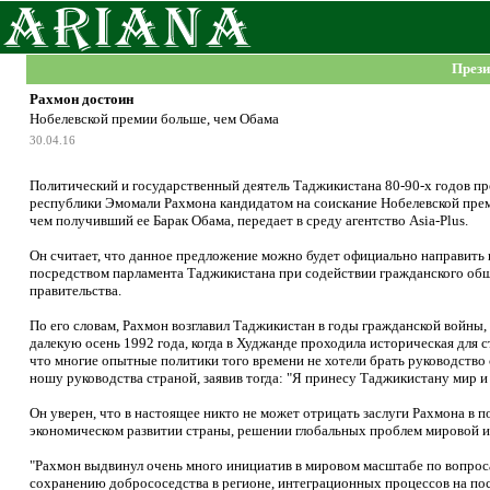
Прези
Рахмон достоин
Нобелевской премии больше, чем Обама
30.04.16
Политический и государственный деятель Таджикистана 80-90-х годов п
республики Эмомали Рахмона кандидатом на соискание Нобелевской прем
чем получивший ее Барак Обама, передает в среду агентство Asia-Plus.
Он считает, что данное предложение можно будет официально направить
посредством парламента Таджикистана при содействии гражданского обще
правительства.
По его словам, Рахмон возглавил Таджикистан в годы гражданской войны, 
далекую осень 1992 года, когда в Худжанде проходила историческая для с
что многие опытные политики того времени не хотели брать руководство с
ношу руководства страной, заявив тогда: "Я принесу Таджикистану мир и 
Он уверен, что в настоящее никто не может отрицать заслуги Рахмона в
экономическом развитии страны, решении глобальных проблем мировой и
"Рахмон выдвинул очень много инициатив в мировом масштабе по вопрос
сохранению добрососедства в регионе, интеграционных процессов на пос