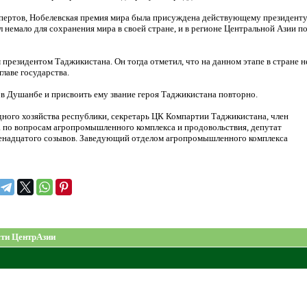
кспертов, Нобелевская премия мира была присуждена действующему президент
л немало для сохранения мира в своей стране, и в регионе Центральной Азии п
резидентом Таджикистана. Он тогда отметил, что на данном этапе в стране н
главе государства.
в Душанбе и присвоить ему звание героя Таджикистана повторно.
ного хозяйства республики, секретарь ЦК Компартии Таджикистана, член
а по вопросам агропромышленного комплекса и продовольствия, депутат
двенадцатого созывов. Заведующий отделом агропромышленного комплекса
ти ЦентрАзии