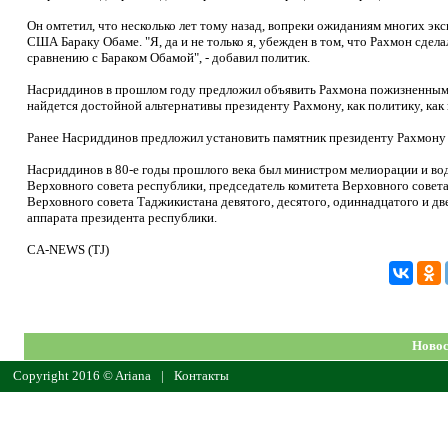
Он омтетил, что несколько лет тому назад, вопреки ожиданиям многих э
США Бараку Обаме. "Я, да и не только я, убежден в том, что Рахмон сдела
сравнению с Бараком Обамой", - добавил политик.
Насриддинов в прошлом году предложил объявить Рахмона пожизненным п
найдется достойной альтернативы президенту Рахмону, как политику, как 
Ранее Насриддинов предложил установить памятник президенту Рахмону 
Насриддинов в 80-е годы прошлого века был министром мелиорации и вод
Верховного совета республики, председатель комитета Верховного совет
Верховного совета Таджикистана девятого, десятого, одиннадцатого и 
аппарата президента республики.
CA-NEWS (TJ)
Новос
Copyright 2016 © Ariana
|
Контакты