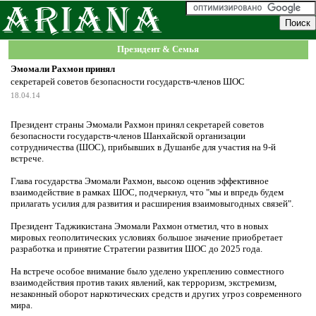
Президент & Семья
Эмомали Рахмон принял
секретарей советов безопасности государств-членов ШОС
18.04.14
Президент страны Эмомали Рахмон принял секретарей советов
безопасности государств-членов Шанхайской организации
сотрудничества (ШОС), прибывших в Душанбе для участия на 9-й
встрече.
Глава государства Эмомали Рахмон, высоко оценив эффективное
взаимодействие в рамках ШОС, подчеркнул, что "мы и впредь будем
прилагать усилия для развития и расширения взаимовыгодных связей".
Президент Таджикистана Эмомали Рахмон отметил, что в новых
мировых геополитических условиях большое значение приобретает
разработка и принятие Стратегии развития ШОС до 2025 года.
На встрече особое внимание было уделено укреплению совместного
взаимодействия против таких явлений, как терроризм, экстремизм,
незаконный оборот наркотических средств и других угроз современного
мира.